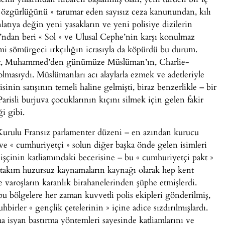
e özgürlüğünü » tarumar eden sayısız ceza kanunundan, kılı
nlatıya değin yeni yasakların ve yeni polisiye dizilerin
ı’ndan beri « Sol » ve Ulusal Cephe’nin karşı konulmaz
mimi sömürgeci ırkçılığın icrasıyla da köpürdü bu durum.
akikat, Muhammed’den günümüze Müslüman’ın, Charlie-
masıydı. Müslümanları acı alaylarla ezmek ve adetleriyle
inin satışının temeli haline gelmişti, biraz benzerlikle – bir
risli burjuva çocuklarının kıçını silmek için gelen fakir
ği gibi.
Kurulu Fransız parlamenter düzeni – en azından kurucu
 ve « cumhuriyetçi » solun diğer başka önde gelen isimleri
 işçinin katliamındaki becerisine – bu « cumhuriyetçi pakt »
ir takım huzursuz kaynamaların kaynağı olarak hep kent
e varoşların karanlık birahanelerinden şüphe etmişlerdi.
bu bölgelere her zaman kuvvetli polis ekipleri gönderilmiş,
birler « gençlik çetelerinin » içine adice sızdırılmışlardı.
 isyan bastırma yöntemleri sayesinde katliamlarını ve