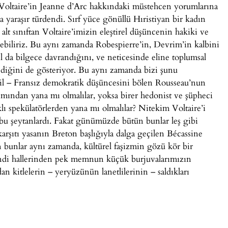
tı. Voltaire’in Jeanne d’Arc hakkındaki müstehcen yorumlarına
 yaraşır türdendi. Sırf yüce gönüllü Hıristiyan bir kadın
 alt sınıftan Voltaire’imizin eleştirel düşüncenin hakiki ve
irebiliriz. Bu aynı zamanda Robespierre’in, Devrim’in kalbini
l da bilgece davrandığını, ve neticesinde eline toplumsal
ediğini de gösteriyor. Bu aynı zamanda bizi şunu
ğil – Fransız demokratik düşüncesini bölen Rousseau’nun
mından yana mı olmalılar, yoksa birer hedonist ve şüpheci
klı spekülatörlerden yana mı olmalılar? Nitekim Voltaire’i
 bu şeytanlardı. Fakat günümüzde bütün bunlar leş gibi
arşıtı yasanın Breton başlığıyla dalga geçilen Bécassine
n bunlar aynı zamanda, kültürel faşizmin gözü kör bir
endi hallerinden pek memnun küçük burjuvalarımızın
an kitlelerin – yeryüzünün lanetlilerinin – saldıkları