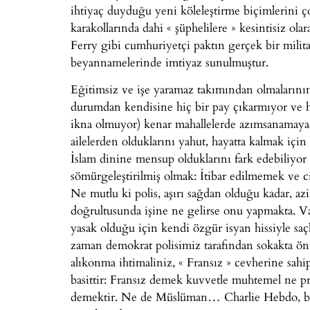
ihtiyaç duyduğu yeni köleleştirme biçimlerini ç
karakollarında dahi « şüphelilere » kesintisiz ol
Ferry gibi cumhuriyetçi paktın gerçek bir milita
beyannamelerinde imtiyaz sunulmuştur.
Eğitimsiz ve işe yaramaz takımından olmalarını
durumdan kendisine hiç bir pay çıkarmıyor ve h
ikna olmuyor) kenar mahallelerde azımsanamaya
ailelerden olduklarını yahut, hayatta kalmak içi
İslam dinine mensup olduklarını fark edebiliy
sömürgeleştirilmiş olmak: İtibar edilmemek ve ci
Ne mutlu ki polis, aşırı sağdan olduğu kadar, azi
doğrultusunda işine ne gelirse onu yapmakta. Var
yasak olduğu için kendi özgür isyan hissiyle saç
zaman demokrat polisimiz tarafından sokakta ön
alıkonma ihtimaliniz, « Fransız » cevherine sahip
basittir: Fransız demek kuvvetle muhtemel ne p
demektir. Ne de Müslüman… Charlie Hebdo, bir an