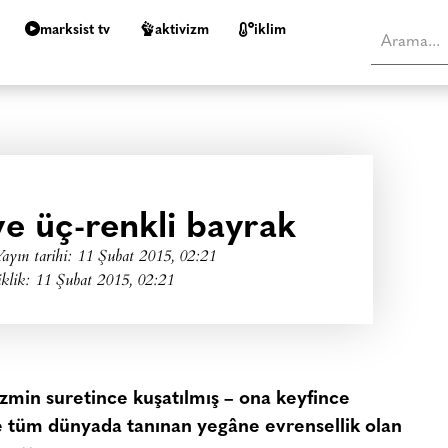
marksist tv
aktivizm
i̇klim
ve üç-renkli bayrak
ayın tarihi:
11 Şubat 2015, 02:21
klik: 11 Şubat 2015, 02:21
zmin suretince kuşatılmış – ona keyfince
ve tüm dünyada tanınan yegâne evrensellik olan