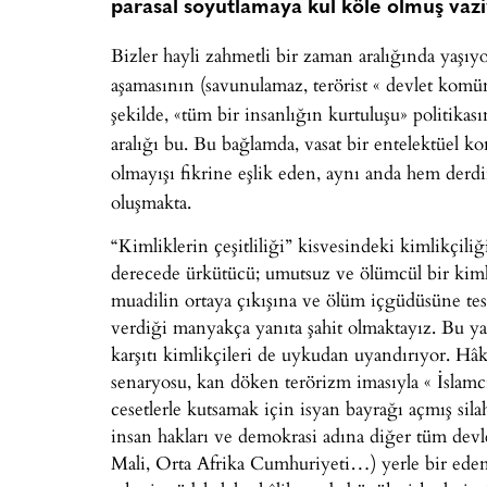
parasal soyutlamaya kul köle olmuş vazi
Bizler hayli zahmetli bir zaman aralığında yaşıy
aşamasının (savunulamaz, terörist « devlet komü
şekilde, «tüm bir insanlığın kurtuluşu» politik
aralığı bu. Bu bağlamda, vasat bir entelektüel 
olmayışı fikrine eşlik eden, aynı anda hem de
oluşmakta.
“Kimliklerin çeşitliliği” kisvesindeki kimlikçili
derecede ürkütücü; umutsuz ve ölümcül bir kimliğ
muadilin ortaya çıkışına ve ölüm içgüdüsüne tesli
verdiği manyakça yanıta şahit olmaktayız. Bu y
karşıtı kimlikçileri de uykudan uyandırıyor. Hâ
senaryosu, kan döken terörizm imasıyla « İslamcılığ
cesetlerle kutsamak için isyan bayrağı açmış silahl
insan hakları ve demokrasi adına diğer tüm devl
Mali, Orta Afrika Cumhuriyeti…) yerle bir eden v