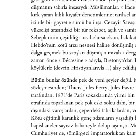
düşmanın sabırla inşasıydı: Müslümanlar. « İfad
kırk yaran kılık kıyafet denetimlerine; tarihsel a
izinde bir gayretle sürdü bu inşa. Cezayir Savaş
yükselişi arasındaki bir tür rekabet, açık ve sa
Sebeplerinin çeşitliliği nasıl olursa olsun, h
Hebdo’nun kötü arzu nesnesi haline dönüşmüş ol
dalga geçmek bu satışları düşmüş « mizah » dergis
zaman önce « Bécassine » adıyla, Bretonya’dan Pa
köylülerle (devrin Hristiyanlarıyla…) alay edildi
Bütün bunlar özünde pek de yeni şeyler değil. 
sözleşmesinden; Thiers, Jules Ferry, Jules Favre
tarafından, 1871’de Paris sokaklarında yirmi bin
etrafında toparlanan pek çok eski solcu dahi, b
dışındaki varoşlardan, çeperdeki fabrikalardan, v
Kötü eğitimli karanlık genç adamların yaşadığı 
hapishaneler sayısız bahaneyle dolup taşmıştı. Muh
Cumhuriyet de, sömürgeci imparatorluktan kalma