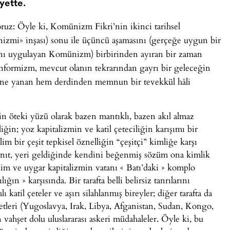
yette.
oruz: Öyle ki, Komünizm Fikri’nin ikinci tarihsel
nizmi» inşası) sonu ile üçüncü aşamasını (gerçeğe uygun bir
asını uygulayan Komünizm) birbirinden ayıran bir zaman
konformizm, mevcut olanın tekrarından gayrı bir geleceğin
rdine yanan hem derdinden memnun bir tevekkül hâli
ğin öteki yüzü olarak bazen mantıklı, bazen akıl almaz
in; yoz kapitalizmin ve katil çeteciliğin karışımı bir
m bir çeşit tepkisel öznelliğin “çeşitçi” kimliğe karşı
anıt, yeri geldiğinde kendini beğenmiş sözüm ona kimlik
kim ve uygar kapitalizmin vatanı « Batı’daki » komplo
ın » karşısında. Bir tarafta belli belirsiz tanrılarını
ı katil çeteler ve aşırı silahlanmış bireyler; diğer tarafta da
etleri (Yugoslavya, Irak, Libya, Afganistan, Sudan, Kongo,
ahşet dolu uluslararası askeri müdahaleler. Öyle ki, bu