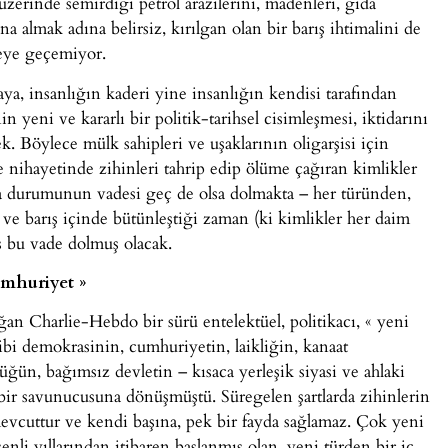
üzerinde semirdiği petrol arazilerini, madenleri, gıda
a almak adına belirsiz, kırılgan olan bir barış ihtimalini de
teye geçemiyor.
ya, insanlığın kaderi yine insanlığın kendisi tarafından
 yeni ve kararlı bir politik-tarihsel cisimleşmesi, iktidarını
 Böylece mülk sahipleri ve uşaklarının oligarşisi için
ve nihayetinde zihinleri tahrip edip ölüme çağıran kimlikler
ya durumunun vadesi geç de olsa dolmakta – her türünden,
 ve barış içinde bütünleştiği zaman (ki kimlikler her daim
iş bu vade dolmuş olacak.
umhuriyet »
ğan Charlie-Hebdo bir sürü entelektüel, politikacı, « yeni
ı gibi demokrasinin, cumhuriyetin, laikliğin, kanaat
ğün, bağımsız devletin – kısaca yerleşik siyasi ve ahlaki
bir savunucusuna dönüşmüştü. Süregelen şartlarda zihinlerin
mevcuttur ve kendi başına, pek bir fayda sağlamaz. Çok yeni
nli yıllarından itibaren başlanmış olan, yeni türden bir iç