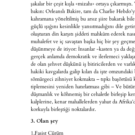
şakalar bir çeşit kışla «mizahı» ortaya çıkarmış
bakın: Orleanslı Bakire, tam da Charlie Hebdo’ya
kahramana yöneltilmiş bu arsız şiire bakarak bile
güçlü ışığını kesinlikle yansıtmadığını dile get
oluşturan din karşıtı şiddeti mahkûm ederek nası
muhalefet ve iç savaştan başka hiç bir şey geçm
düşünmeye de itiyor: İnsanlar -kasten ya da de
gerçek anlamda demokratik ve ilerlemeci yaklaşı
de olan şehvet düşkünü iş bitiricilerden ve varlı
hakiki kavgalarda galip kılan da işte omzundaki
sömürgeci zihniyet kokmakta – tıpkı başörtüsü k
tiplemesini yeniden hatırlatması gibi – Ve bütü
düşmanlık ve köhnemiş bir cehaletle birleşip k
kalplerine, kenar mahallelerden yahut da Afrika’d
korkuyla birleştiği noktalardır.
3. Olan şey
1.Faşist Cürüm