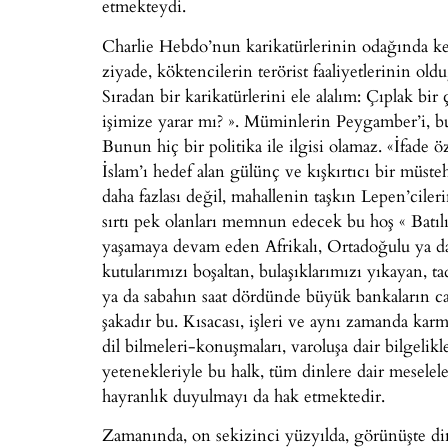
etmekteydi.
Charlie Hebdo’nun karikatürlerinin odağında k
ziyade, köktencilerin terörist faaliyetlerinin old
Sıradan bir karikatürlerini ele alalım: Çıplak bi
işimize yarar mı? ». Müminlerin Peygamber’i, bu 
Bunun hiç bir politika ile ilgisi olamaz. «İfade
İslam’ı hedef alan gülünç ve kışkırtıcı bir müst
daha fazlası değil, mahallenin taşkın Lepen’ciler
sırtı pek olanları memnun edecek bu hoş « Batılı » 
yaşamaya devam eden Afrikalı, Ortadoğulu ya da 
kutularımızı boşaltan, bulaşıklarımızı yıkayan, ta
ya da sabahın saat dördünde büyük bankaların cam
şakadır bu. Kısacası, işleri ve aynı zamanda karma
dil bilmeleri-konuşmaları, varoluşa dair bilgelik
yetenekleriyle bu halk, tüm dinlere dair meselel
hayranlık duyulmayı da hak etmektedir.
Zamanında, on sekizinci yüzyılda, görünüşte din ka