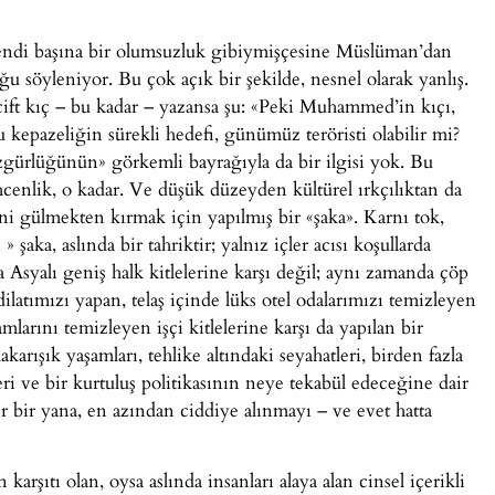
endi başına bir olumsuzluk gibiymişçesine Müslüman’dan
uğu söyleniyor. Bu çok açık bir şekilde, nesnel olarak yanlış.
r çift kıç – bu kadar – yazansa şu: «Peki Muhammed’in kıçı,
kepazeliğin sürekli hedefi, günümüz teröristi olabilir mi?
 özgürlüğünün» görkemli bayrağıyla da bir ilgisi yok. Bu
ehcenlik, o kadar. Ve düşük düzeyden kültürel ırkçılıktan da
ini gülmekten kırmak için yapılmış bir «şaka». Karnı tok,
şaka, aslında bir tahriktir; yalnız içler acısı koşullarda
Asyalı geniş halk kitlelerine karşı değil; aynı zamanda çöp
dilatımızı yapan, telaş içinde lüks otel odalarımızı temizleyen
larını temizleyen işçi kitlelerine karşı da yapılan bir
karışık yaşamları, tehlike altındaki seyahatleri, birden fazla
leri ve bir kurtuluş politikasının neye tekabül edeceğine dair
er bir yana, en azından ciddiye alınmayı – ve evet hatta
rşıtı olan, oysa aslında insanları alaya alan cinsel içerikli