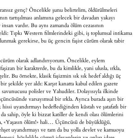
ansız genç? Öncelikle şunu belirtelim, öldürülmeleri
ın tartışılması anlamına gelecek bir davadan yakayı
r insan vardır. Bu aynı zamanda ölüm cezasının
ldi: Tıpkı Western filmlerindeki gibi, iş toplumsal intikama
lunmak gerekirse, bu üç gencin faşist cürüm olarak tabir
st cürüm olarak adlandırıyorum. Öncelikle, eylem
faşizan bir karakterde, bu da kimlikle, yani ulusla, ırkla,
gelir. Bu örnekte, klasik faşizmin sık sık hedef aldığı üç
 bir şekilde yer aldı: Karşıt kanatta kabul edilen gazete
n savunucusu polisler ve Yahudiler. Dolayısıyla ilkinde
, üçüncüsünde varsayımsal bir ırkla. Ayrıca burada aşırı bir
k hissi uyandırmayı hedeflediğinden küstah ve şatafatlı bir
 sahip, öyle ki bizzat katiller de kendi olası ölümlerini
tum, «Yaşasın ölüm!» hali… Üçüncüsü de büyüklüğü,
 dehşet uyandırmayı ve tam da bu yolla devlet ve kamuoyu
lemeyi, böylelikle cürmü işleyenlerin ve onları idare