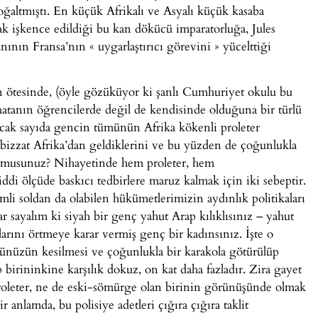
oğaltmıştı. En küçük Afrikalı ve Asyalı küçük kasaba
arak işkence edildiği bu kan dökücü imparatorluğa, Jules
nının Fransa’nın « uygarlaştırıcı görevini » yücelttiği
n ötesinde, (öyle gözüküyor ki şanlı Cumhuriyet okulu bu
atanın öğrencilerde değil de kendisinde olduğuna bir türlü
cak sayıda gencin tümünün Afrika kökenli proleter
n bizzat Afrika’dan geldiklerini ve bu yüzden de çoğunlukla
or musunuz? Nihayetinde hem proleter, hem
ddi ölçüde baskıcı tedbirlere maruz kalmak için iki sebeptir.
mli soldan da olabilen hükümetlerimizin aydınlık politikaları
 sayalım ki siyah bir genç yahut Arap kılıklısınız – yahut
larını örtmeye karar vermiş genç bir kadınsınız. İşte o
ünüzün kesilmesi ve çoğunlukla bir karakola götürülüp
 birininkine karşılık dokuz, on kat daha fazladır. Zira gayet
roleter, ne de eski-sömürge olan birinin görünüşünde olmak
lamda, bu polisiye adetleri çığıra çığıra taklit