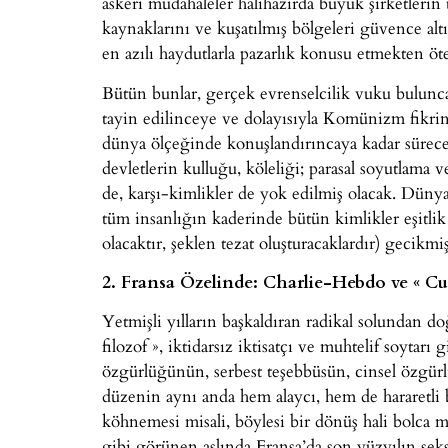
askeri müdahaleler hâlihazırda büyük şirketlerin 
kaynaklarını ve kuşatılmış bölgeleri güvence altın
en azılı haydutlarla pazarlık konusu etmekten ö
Bütün bunlar, gerçek evrenselcilik vuku bulunca
tayin edilinceye ve dolayısıyla Komünizm fikrinin
dünya ölçeğinde konuşlandırıncaya kadar sürecek.
devletlerin kulluğu, köleliği; parasal soyutlama 
de, karşı-kimlikler de yok edilmiş olacak. Dün
tüm insanlığın kaderinde bütün kimlikler eşitlik
olacaktır, şeklen tezat oluşturacaklardır) gecikm
2. Fransa Özelinde: Charlie-Hebdo ve « C
Yetmişli yılların başkaldıran radikal solundan do
filozof », iktidarsız iktisatçı ve muhtelif soytar
özgürlüğünün, serbest teşebbüsün, cinsel özgürlü
düzenin aynı anda hem alaycı, hem de hararetli 
köhnemesi misali, böylesi bir dönüş hali bolca 
gibi görünen aslında Fransa’da son yüzyılın sekse