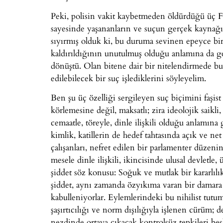
Peki, polisin vakit kaybetmeden öldürdüğü üç Fr
sayesinde yaşananların ve suçun gerçek kaynağın
sıyırmış olduk ki, bu duruma sevinen epeyce bi
kaldırıldığının unutulmuş olduğu anlamına da ge
dönüştü. Olan bitene dair bir nitelendirmede bu
edilebilecek bir suç işlediklerini söyleyelim.
Ben şu üç özelliği sergileyen suç biçimini faşi
körlemesine değil, maksatlı; zira ideolojik saikli, 
cemaatle, töreyle, dinle ilişkili olduğu anlamına 
kimlik, katillerin de hedef tahtasında açık ve net
çalışanları, nefret edilen bir parlamenter düzeni
mesele dinle ilişkili, ikincisinde ulusal devletle
şiddet söz konusu: Soğuk ve mutlak bir kararlılı
şiddet, aynı zamanda özyıkıma varan bir damara da
kabulleniyorlar. Eylemlerindeki bu nihilist tu
şaşırtıcılığı ve norm dışılığıyla işlenen cürüm;
nezdinde ortaya çıkacak kontrolsüz tepkileri bes