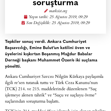
soruşturma
marksist.org
Yayın tarihi:
25 Ağustos 2019, 09:29
Son Değişiklik: 25 Ağustos 2019, 09:29
Tepkiler sonuç verdi. Ankara Cumhuriyet
Başsavcılığı, Emine Bulut’un katilini öven ve
üyelerini kışkırtan Boşanmış Mağdur Babalar
Derneği başkanı Muhammet Özen’e iki suçlama
yöneltti.
Ankara Cumhuriyet Savcısı Nilgün Kürkaya paylaşımla
ilgili re’sen tutanak tuttu ve Türk Ceza Kanunu’nun
(TCK) 214. ve 215. maddelerinde düzenlenen “Suç
işlemeye alenen tahrik” ve “Suçu ve suçluyu övme”
suçlarından soruşturma başlattı.
TCK’nin 214. maddesi “Suç işlemek için alenen tahrikte