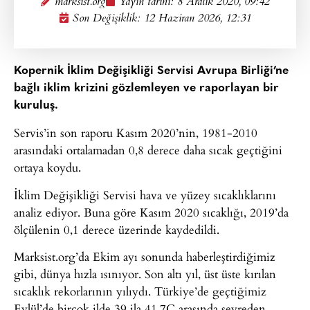
marksist.org
Yayın tarihi:
8 Aralık 2020, 09:42
Son Değişiklik: 12 Haziran 2026, 12:31
Kopernik İklim Değişikliği Servisi Avrupa Birliği’ne
bağlı iklim krizini gözlemleyen ve raporlayan bir
kuruluş.
Servis’in son raporu Kasım 2020’nin, 1981-2010
arasındaki ortalamadan 0,8 derece daha sıcak geçtiğini
ortaya koydu.
İklim Değişikliği Servisi hava ve yüzey sıcaklıklarını
analiz ediyor. Buna göre Kasım 2020 sıcaklığı, 2019’da
ölçülenin 0,1 derece üzerinde kaydedildi.
Marksist.org’da Ekim ayı sonunda haberleştirdiğimiz
gibi, dünya hızla ısınıyor. Son altı yıl, üst üste kırılan
sıcaklık rekorlarının yılıydı. Türkiye’de geçtiğimiz
Eylül’de birçok ilde 39 ila 41,7C arasında seyreden