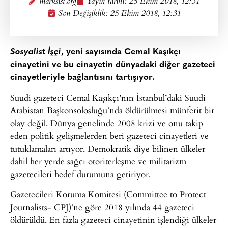
marksist.org
Yayın tarihi:
25 Ekim 2018, 12:31
Son Değişiklik: 25 Ekim 2018, 12:31
Sosyalist İşçi
, yeni sayısında Cemal Kaşıkçı
cinayetini ve bu cinayetin dünyadaki diğer gazeteci
cinayetleriyle bağlantısını tartışıyor.
Suudi gazeteci Cemal Kaşıkçı’nın İstanbul’daki Suudi
Arabistan Başkonsolosluğu’nda öldürülmesi münferit bir
olay değil. Dünya genelinde 2008 krizi ve onu takip
eden politik gelişmelerden beri gazeteci cinayetleri ve
tutuklamaları artıyor. Demokratik diye bilinen ülkeler
dahil her yerde sağcı otoriterleşme ve militarizm
gazetecileri hedef durumuna getiriyor.
Gazetecileri Koruma Komitesi (Committee to Protect
Journalists- CPJ)’ne göre 2018 yılında 44 gazeteci
öldürüldü. En fazla gazeteci cinayetinin işlendiği ülkeler