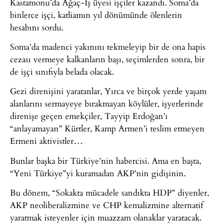
Kastamonu’da Ağaç-İş üyesi işçiler kazandı. Soma’da
binlerce işçi, katliamın yıl dönümünde ölenlerin
hesabını sordu.
Soma’da madenci yakınını tekmeleyip bir de ona hapis
cezası vermeye kalkanların başı, seçimlerden sonra, bir
de işçi sınıfıyla belada olacak.
Gezi direnişini yaratanlar, Yırca ve birçok yerde yaşam
alanlarını sermayeye bırakmayan köylüler, işyerlerinde
direnişe geçen emekçiler, Tayyip Erdoğan’ı
“anlayamayan” Kürtler, Kamp Armen’i teslim etmeyen
Ermeni aktivistler…
Bunlar başka bir Türkiye’nin habercisi. Ama en başta,
“Yeni Türkiye”yi kuramadan AKP’nin gidişinin.
Bu dönem, “Sokakta mücadele sandıkta HDP” diyenler,
AKP neoliberalizmine ve CHP kemalizmine alternatif
yaratmak isteyenler için muazzam olanaklar yaratacak.