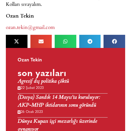
Kolları sıvayalım.
Ozan Tekin
ozan.tekin@gmail.com
Ozan Tekin
son yazıları
Agresif dış politika çöktü
22 Şubat 2023
(Dosya) Sandık 14 Mayıs’ta kuruluyor:
AKP-MHP iktidarının sonu göründü
26 Ocak 2023
Dünya Kupası işçi mezarlığı üzerinde
oynanıyor