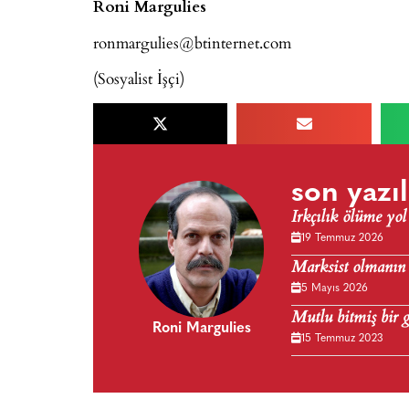
Roni Margulies
ronmargulies@btinternet.com
(Sosyalist İşçi)
son yazıl
Irkçılık ölüme yol
19 Temmuz 2026
Marksist olmanın
5 Mayıs 2026
Mutlu bitmiş bir 
Roni Margulies
15 Temmuz 2023