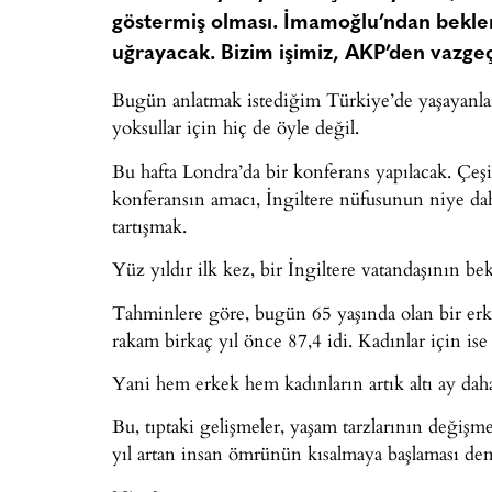
göstermiş olması. İmamoğlu’ndan beklenti
uğrayacak. Bizim işimiz, AKP’den vazgeç
Bugün anlatmak istediğim Türkiye’de yaşayanlar
yoksullar için hiç de öyle değil.
Bu hafta Londra’da bir konferans yapılacak. Çeşit
konferansın amacı, İngiltere nüfusunun niye dah
tartışmak.
Yüz yıldır ilk kez, bir İngiltere vatandaşının be
Tahminlere göre, bugün 65 yaşında olan bir erk
rakam birkaç yıl önce 87,4 idi. Kadınlar için is
Yani hem erkek hem kadınların artık altı ay daha
Bu, tıptaki gelişmeler, yaşam tarzlarının değişme
yıl artan insan ömrünün kısalmaya başlaması de