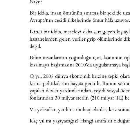
Niye?
Bir iddia, insan ömrünün sınırsız bir şekilde u
Avrupa’nın çeşitli ülkelerinde ömür hâlâ uzuyor
İkinci bir iddia, meseleyi daha sert geçen kış ay
hastanelerden gelen veriler grip ölümlerinde dik
değil.
Bilim insanlarının çoğunluğu için, konunun tıpla
kısalmaya başlamasını 2010’da uygulanmaya başla
O yıl, 2008 dünya ekonomik krizine tepki olara
kısma politikalarını hayata geçirdi. Bunun sonucund
yapılan devlet yardımlarından, çeşitli sosyal ö
fonlarından 30 milyar sterlin (210 milyar TL) kes
Ve yoksullar, yardıma muhtaç olanlar, kriz sonu
Kaç yıl mı yaşayacağız? Hangi sınıfa ait olduğ