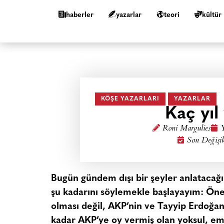
haberler
yazarlar
teori
kültür
KÖŞE YAZARLARI
YAZARLAR
Kaç yıl
Roni Margulies
Y
Son Değişi
Bugün gündem dışı bir şeyler anlataca
şu kadarını söylemekle başlayayım: Ön
olması değil, AKP’nin ve Tayyip Erdoğa
kadar AKP’ye oy vermiş olan yoksul, eme