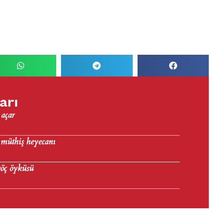
arı
 açar
 müthiş heyecanı
göç öyküsü