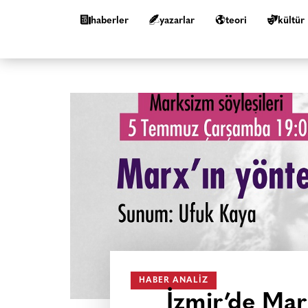
haberler
yazarlar
teori
kültür
HABER ANALIZ
İzmir’de Mar