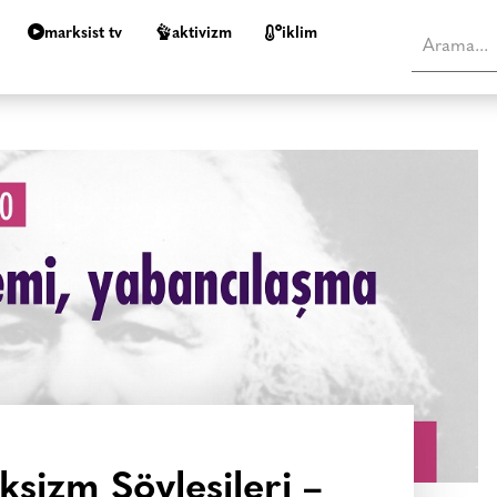
marksist tv
aktivizm
i̇klim
ksizm Söyleşileri –