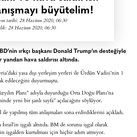
yanışmayı büyütelim!
ın tarihi:
28 Haziran 2020, 06:30
lik: 28 Haziran 2020, 06:30
BD’nin ırkçı başkanı Donald Trump’ın desteğiyle
ir yandan hava saldırısı altında.
ia’daki yasa dışı yerleşim yerleri ile Ürdün Vadisi’nin 1
hak edileceğini duyurmuştu.
yılın Planı” adıyla duyurduğu Orta Doğu Planı’na
nde yeni bir şanlı sayfa” açılacağını söylüyor.
l ile yapılmış tüm anlaşmaları sona erdirdiklerini açıkladı.
srail’in işgali altında. BM de sorunu işgal olarak
rin işgalden kurtulması için hiçbir adım atmıyor.