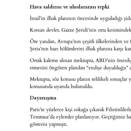
Hava saldırısı ve uluslararası tepki
İsrail’in ilhak planının öncesinde uyguladığı şi
Korsan devlet, Gazze Şeridi’nin orta kesimindeki 
Öte yandan, Avrupa’nın çeşitli ülkelerinden ve far
Şeria’nın bazı bölümlerini ilhak planına karşı ka
Ortak kaleme alınan mektupta, ABD’nin önerdiği 
etmesini öngören plandan “endişe duyulduğu” dil
Mektupta, söz konusu planın tehlikeli sonuçlar ya
konusunda uyarıda bulunuldu.
Dayanışma
Paris’te yüzlerce kişi sokağa çıkarak Filistinlil
Temmuz’da eylemler planlanıyor. Geçtiğimiz hafta
gösterisi yapmıştı.