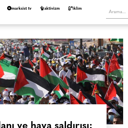
marksist tv
aktivizm
i̇klim
planı ve hava saldırısı: