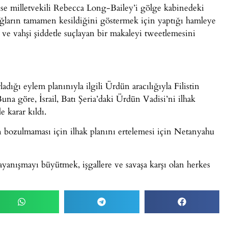
 ise milletvekili Rebecca Long-Bailey’i gölge kabinedeki
ğların tamamen kesildiğini göstermek için yaptığı hamleye
a ve vahşi şiddetle suçlayan bir makaleyi tweetlemesini
ladığı eylem planınıyla ilgili Ürdün aracılığıyla Filistin
na göre, İsrail, Batı Şeria’daki Ürdün Vadisi’ni ilhak
 karar kıldı.
n bozulmaması için ilhak planını ertelemesi için Netanyahu
dayanışmayı büyütmek, işgallere ve savaşa karşı olan herkes