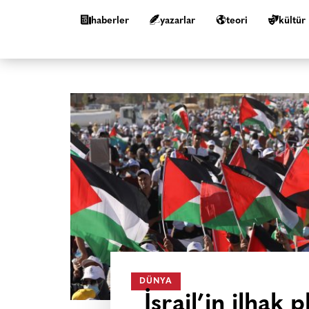
haberler
yazarlar
teori
kültür
DÜNYA
İsrail’in ilhak 