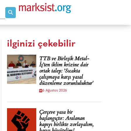
ilginizi çekebilir
TTB ve Birleşik Metal-
İş'ten iklim krizine dair
ortak talep: 'Sıcakta
çalışmaya karşı yasal
düzenleme zorunluluktur'
6 Ağustos 2026
Çerçeve yasa bir
başlangıçtır: Aralanan
kapıyı birlikte zorlayalım,