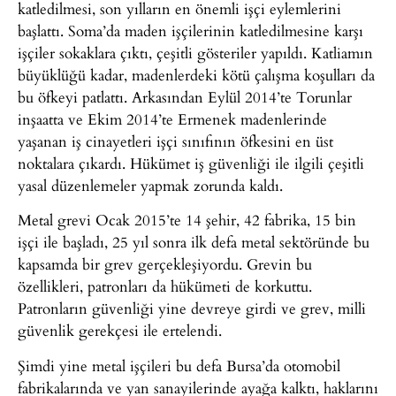
katledilmesi, son yılların en önemli işçi eylemlerini
başlattı. Soma’da maden işçilerinin katledilmesine karşı
işçiler sokaklara çıktı, çeşitli gösteriler yapıldı. Katliamın
büyüklüğü kadar, madenlerdeki kötü çalışma koşulları da
bu öfkeyi patlattı. Arkasından Eylül 2014’te Torunlar
inşaatta ve Ekim 2014’te Ermenek madenlerinde
yaşanan iş cinayetleri işçi sınıfının öfkesini en üst
noktalara çıkardı. Hükümet iş güvenliği ile ilgili çeşitli
yasal düzenlemeler yapmak zorunda kaldı.
Metal grevi Ocak 2015’te 14 şehir, 42 fabrika, 15 bin
işçi ile başladı, 25 yıl sonra ilk defa metal sektöründe bu
kapsamda bir grev gerçekleşiyordu. Grevin bu
özellikleri, patronları da hükümeti de korkuttu.
Patronların güvenliği yine devreye girdi ve grev, milli
güvenlik gerekçesi ile ertelendi.
Şimdi yine metal işçileri bu defa Bursa’da otomobil
fabrikalarında ve yan sanayilerinde ayağa kalktı, haklarını