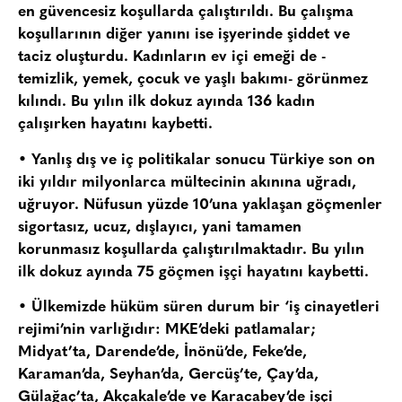
en güvencesiz koşullarda çalıştırıldı. Bu çalışma
koşullarının diğer yanını ise işyerinde şiddet ve
taciz oluşturdu. Kadınların ev içi emeği de -
temizlik, yemek, çocuk ve yaşlı bakımı- görünmez
kılındı. Bu yılın ilk dokuz ayında 136 kadın
çalışırken hayatını kaybetti.
• Yanlış dış ve iç politikalar sonucu Türkiye son on
iki yıldır milyonlarca mültecinin akınına uğradı,
uğruyor. Nüfusun yüzde 10’una yaklaşan göçmenler
sigortasız, ucuz, dışlayıcı, yani tamamen
korunmasız koşullarda çalıştırılmaktadır. Bu yılın
ilk dokuz ayında 75 göçmen işçi hayatını kaybetti.
• Ülkemizde hüküm süren durum bir ‘iş cinayetleri
rejimi’nin varlığıdır: MKE’deki patlamalar;
Midyat’ta, Darende’de, İnönü’de, Feke’de,
Karaman’da, Seyhan’da, Gercüş’te, Çay’da,
Gülağaç’ta, Akçakale’de ve Karacabey’de işçi