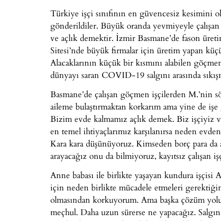
Türkiye işçi sınıfının en güvencesiz kesimini ol
gönderildiler. Büyük oranda yevmiyeyle çalışa
ve açlık demektir. İzmir Basmane’de fason üretim 
Sitesi’nde büyük firmalar için üretim yapan küçü
Alacaklarının küçük bir kısmını alabilen göçmen i
dünyayı saran COVID-19 salgını arasında sıkış
Basmane’de çalışan göçmen işçilerden M.’nin sö
aileme bulaştırmaktan korkarım ama yine de işe
Bizim evde kalmamız açlık demek. Biz işçiyiz v
en temel ihtiyaçlarımız karşılanırsa neden evde
Kara kara düşünüyoruz. Kimseden borç para da a
arayacağız onu da bilmiyoruz, kayıtsız çalışan iş
Anne babası ile birlikte yaşayan kundura işçisi A
için neden birlikte mücadele etmeleri gerektiğin
olmasından korkuyorum. Ama başka çözüm yolumu
meçhul. Daha uzun sürerse ne yapacağız. Salgı