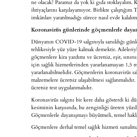
ne olacak? Paramız da yok ki gıda stoklayalım.
ihtiyaçlarını karşılayamıyor. Birlikte çalıştığı
imkânları yaratılmadığı sürece nasıl evde kalalım
Koronavirüs günlerinde göçmenlerle day
Dünyanın COVID-19 salgınıyla sarsıldığı günl
tehlikesiyle yüz yüze kalmak demektir. Aileleri
göçmenlere kira yardımı ve ücretsiz, eşit, sınır
için sağlık hizmetlerinden yararlanamayan 1,5 
yararlanabilmelidir. Göçmenlerin koronavirüs sa
malzemelere ücretsiz ulaşabilmesi sağlanmalıd
ücretsiz test uygulanmalıdır.
Koronavirüs salgını bir kere daha gösterdi ki d
kesiminin karşısında, bu zenginliği üreten yüzd
Göçmenlerle dayanışmayı büyütmeli, temel haklar
Göçmenlere derhal temel sağlık hizmeti sunulmal