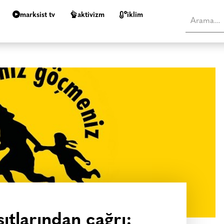
marksist tv
aktivizm
i̇klim
şıtlarından çağrı: