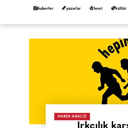
haberler
yazarlar
teori
kültür
HABER ANALIZ
Irkçılık kar