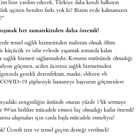
 Kim bize yardım edecek. Türkiye daha kendi halkının
m Türk işçinin benden farkı yok ki? Bizim evde kalmamızın
?”
anışmak her zamankinden daha önemli!
erde temel sağlık hizmetinden mahrum olmak ölüm
yle küçücük ve izbe evlerde yaşamak zorunda kalan
sız sağlık hizmeti sağlanmalıdır. Koruma statüsünde olmadığı
milyon göçmen, acilen ücretsiz sağlık hizmetinden
lgınında gerekli dezenfektan, maske, eldiven vb
ır. COVID-19 şüphesiyle hastaneye başvuran göçmenlere
ünyadaki zenginliğin üstünde oturan yüzde 1’lik sermaye
e 99’un birlikte mücadele etmesi hiç olmadığı kadar önemli!
ına ulaşmaları için canla başla mücadele etmeliyiz!
ı! Ücretli izin ve temel geçim desteği verilmeli!