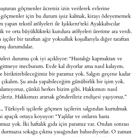
uşturan göçmenler ücretsiz izin verilerek evlerine
n göçmenler için bu durum işsiz kalmak, kirayı ödeyememek
yapan tekstil atölyeleri ile Işıkkent’teki Ayakkabıcılar
k ve orta büyüklükteki kundura atölyeleri üretime ara verdi.
şçiler bir taraftan ağır yoksulluk koşullarıyla diğer taraftan
mış durumdalar.
zleri durumu çok iyi açıklıyor: “Hastalığı kapmaktan ve
 gitmeye mecburum. Evde kal diyorlar ama nasıl kalayım.
e biriktirebileceğimiz bir paramız yok. Salgın geçene kadar
n çıkalım. Şu anda yapabileceğim günübirlik bir işim yok.
lamıyoruz, çünkü herkes bizim gibi. Hakkımızı nasıl
çileriz. Hakkımızı ararsak gönderiliriz endişesi yaşıyoruz.”
., Türkiyeli işçilerle göçmen işçilerin salgından kurtulmak
i apaçık ortaya koyuyor: “Yaşlılar ve onların hasta
z yok. İki haftalık gıda için paramız var. Ondan sonrası
n durmazsa sokağa çıkma yasağından bahsediyorlar. O zaman