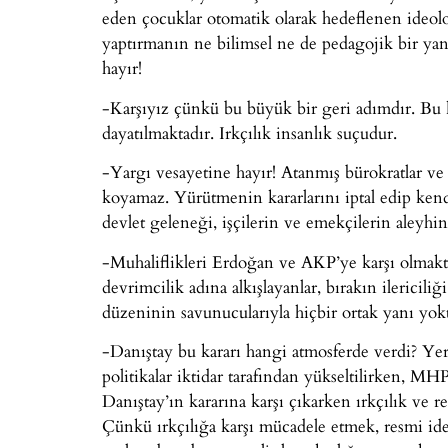
eden çocuklar otomatik olarak hedeflenen ideolo
yaptırmanın ne bilimsel ne de pedagojik bir yan
hayır!
-Karşıyız çünkü bu büyük bir geri adımdır. Bu k
dayatılmaktadır. Irkçılık insanlık suçudur.
-Yargı vesayetine hayır! Atanmış bürokratlar ve
koyamaz. Yürütmenin kararlarını iptal edip kend
devlet geleneği, işçilerin ve emekçilerin aleyhin
-Muhaliflikleri Erdoğan ve AKP’ye karşı olmaktan 
devrimcilik adına alkışlayanlar, bırakın ilericili
düzeninin savunucularıyla hiçbir ortak yanı yok
-Danıştay bu kararı hangi atmosferde verdi? Yerli
politikalar iktidar tarafından yükseltilirken, MH
Danıştay’ın kararına karşı çıkarken ırkçılık ve 
Çünkü ırkçılığa karşı mücadele etmek, resmi id