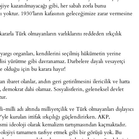
jiye kazanılmayacağı gibi, her sabah zorla bunu
ı yoktur. 1930’ların kafasının geleceğimize zarar vermesine
ararla Türk olmayanların varlıklarını reddeden ırkçılık
 yargı organları, kendilerini seçilmiş hükümetin yerine
isi yürütme gibi davranamaz. Darbelere dayalı vesayetçi
e olduğu için bu karara hayır!
ibaret olanlar, andın geri getirilmesini ilericilik ve hatta
ği, demokrat dahi olamaz. Sosyalistlerin, geleneksel devlet
tur.
-milli adı altında milliyetçilik ve Türk olmayanları dışlayıcı
P’yle kurulan ittifak ırkçılığı güçlendirirken. AKP,
resmi ideoloji olarak kemalizm tartışmasından kaçmaktadır.
eolojiyi tamamen tasfiye etmek gibi bir görüşü yok. Bu