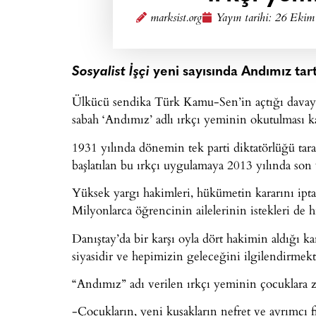
marksist.org
Yayın tarihi:
26 Ekim 
Sosyalist İşçi
yeni sayısında Andımız tartı
Ülkücü sendika Türk Kamu-Sen’in açtığı davayı 
sabah ‘Andımız’ adlı ırkçı yeminin okutulması ka
1931 yılında dönemin tek parti diktatörlüğü tar
başlatılan bu ırkçı uygulamaya 2013 yılında son v
Yüksek yargı hakimleri, hükümetin kararını ipta
Milyonlarca öğrencinin ailelerinin istekleri de hi
Danıştay’da bir karşı oyla dört hakimin aldığı 
siyasidir ve hepimizin geleceğini ilgilendirmekt
“Andımız” adı verilen ırkçı yeminin çocuklara z
-Çocukların, yeni kuşakların nefret ve ayrımcı f