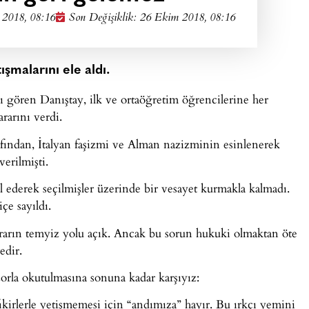
2018, 08:16
Son Değişiklik: 26 Ekim 2018, 08:16
şmalarını ele aldı.
gören Danıştay, ilk ve ortaöğretim öğrencilerine her
rarını verdi.
afından, İtalyan faşizmi ve Alman nazizminin esinlenerek
erilmişti.
l ederek seçilmişler üzerinde bir vesayet kurmakla kalmadı.
çe sayıldı.
kararın temyiz yolu açık. Ancak bu sorun hukuki olmaktan öte
edir.
orla okutulmasına sonuna kadar karşıyız:
ikirlerle yetişmemesi için “andımıza” hayır. Bu ırkçı yemini