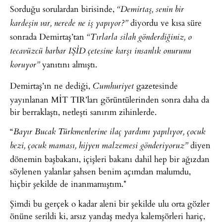
Sorduğu sorulardan birisinde,
“Demirtaş, senin bir
diyordu ve kısa süre
kardeşin var, nerede ne iş yapıyor?”
sonrada Demirtaş’tan
“Tırlarla silah gönderdiğiniz, o
tecavüzcü barbar IŞİD çetesine karşı insanlık onurunu
yanıtını almıştı.
koruyor”
Demirtaş’ın ne dediği,
gazetesinde
Cumhuriyet
yayınlanan MİT TIR’ları görüntülerinden sonra daha da
bir berraklaştı, netleşti sanırım zihinlerde.
“
Bayır Bucak Türkmenlerine ilaç yardımı yapılıyor, çocuk
diyen
bezi, çocuk maması, hijyen malzemesi gönderiyoruz”
dönemin başbakanı, içişleri bakanı dahil hep bir ağızdan
söylenen yalanlar şahsen benim açımdan malumdu,
hiçbir şekilde de inanmamıştım.*
Şimdi bu gerçek o kadar aleni bir şekilde ulu orta gözler
önüne serildi ki, arsız yandaş medya kalemşörleri hariç,