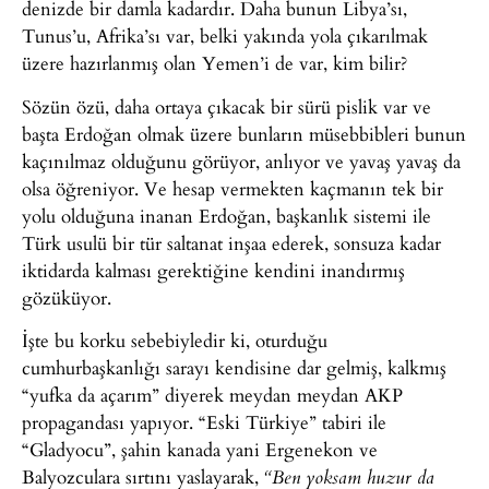
denizde bir damla kadardır. Daha bunun Libya’sı,
Tunus’u, Afrika’sı var, belki yakında yola çıkarılmak
üzere hazırlanmış olan Yemen’i de var, kim bilir?
Sözün özü, daha ortaya çıkacak bir sürü pislik var ve
başta Erdoğan olmak üzere bunların müsebbibleri bunun
kaçınılmaz olduğunu görüyor, anlıyor ve yavaş yavaş da
olsa öğreniyor. Ve hesap vermekten kaçmanın tek bir
yolu olduğuna inanan Erdoğan, başkanlık sistemi ile
Türk usulü bir tür saltanat inşaa ederek, sonsuza kadar
iktidarda kalması gerektiğine kendini inandırmış
gözüküyor.
İşte bu korku sebebiyledir ki, oturduğu
cumhurbaşkanlığı sarayı kendisine dar gelmiş, kalkmış
“yufka da açarım” diyerek meydan meydan AKP
propagandası yapıyor. “Eski Türkiye” tabiri ile
“Gladyocu”, şahin kanada yani Ergenekon ve
Balyozculara sırtını yaslayarak,
“Ben yoksam huzur da