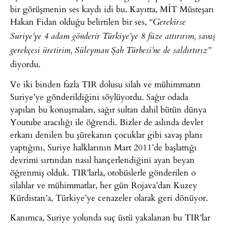
bir görüşmenin ses kaydı idi bu. Kayıtta, MİT Müsteşarı
Hakan Fidan olduğu belirtilen bir ses,
“Gerekirse
Suriye’ye 4 adam gönderir Türkiye’ye 8 füze attırırım, savaş
gerekçesi üretirim, Süleyman Şah Türbesi’ne de saldırtırız”
diyordu.
Ve iki binden fazla TIR dolusu silah ve mühimmatın
Suriye’ye gönderildiğini söylüyordu. Sağır odada
yapılan bu konuşmaları, sağır sultan dahil bütün dünya
Youtube aracılığı ile öğrendi. Bizler de aslında devlet
erkanı denilen bu şürekanın çocuklar gibi savaş planı
yaptığını, Suriye halklarının Mart 2011’de başlattığı
devrimi sırtından nasıl hançerlendiğini ayan beyan
öğrenmiş olduk. TIR’larla, otobüslerle gönderilen o
silahlar ve mühimmatlar, her gün Rojava’dan Kuzey
Kürdistan’a, Türkiye’ye cenazeler olarak geri dönüyor.
Kanımca, Suriye yolunda suç üstü yakalanan bu TIR’lar