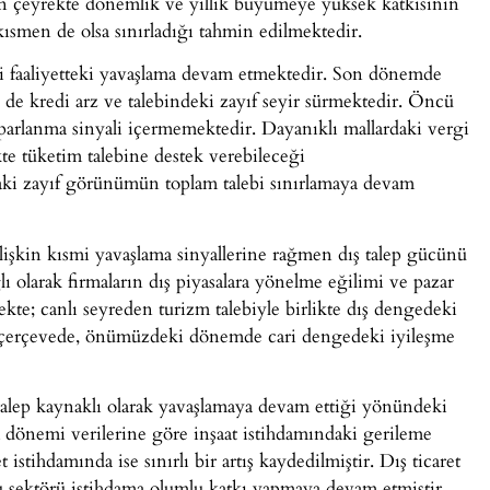
son çeyrekte dönemlik ve yıllık büyümeye yüksek katkısının
 kısmen de olsa sınırladığı tahmin edilmektedir.
isadi faaliyetteki yavaşlama devam etmektedir. Son dönemde
e de kredi arz ve talebindeki zayıf seyir sürmektedir. Öncü
toparlanma sinyali içermemektedir. Dayanıklı mallardaki vergi
kte tüketim talebine destek verebileceği
aki zayıf görünümün toplam talebi sınırlamaya devam
kin kısmi yavaşlama sinyallerine rağmen dış talep gücünü
ı olarak firmaların dış piyasalara yönelme eğilimi ve pazar
ekte; canlı seyreden turizm talebiyle birlikte dış dengedeki
Bu çerçevede, önümüzdeki dönemde cari dengedeki iyileşme
 talep kaynaklı olarak yavaşlamaya devam ettiği yönündeki
 dönemi verilerine göre inşaat istihdamındaki gerileme
istihdamında ise sınırlı bir artış kaydedilmiştir. Dış ticaret
amu sektörü istihdama olumlu katkı yapmaya devam etmiştir.