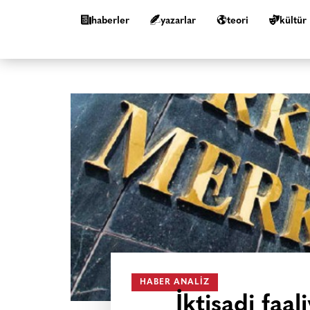
haberler
yazarlar
teori
kültür
HABER ANALIZ
İktisadi faa