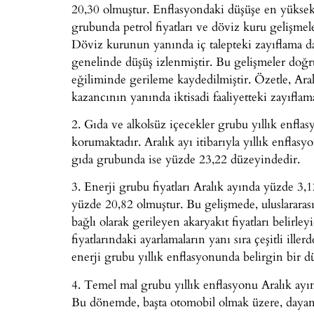
20,30 olmuştur. Enflasyondaki düşüşe en yüksek 
grubunda petrol fiyatları ve döviz kuru gelişmel
Döviz kurunun yanında iç talepteki zayıflama da
genelinde düşüş izlenmiştir. Bu gelişmeler doğr
eğiliminde gerileme kaydedilmiştir. Özetle, Aral
kazancının yanında iktisadi faaliyetteki zayıflam
2. Gıda ve alkolsüz içecekler grubu yıllık enfla
korumaktadır. Aralık ayı itibarıyla yıllık enfla
gıda grubunda ise yüzde 23,22 düzeyindedir.
3. Enerji grubu fiyatları Aralık ayında yüzde 3,
yüzde 20,82 olmuştur. Bu gelişmede, uluslararası
bağlı olarak gerileyen akaryakıt fiyatları belirl
fiyatlarındaki ayarlamaların yanı sıra çeşitli ille
enerji grubu yıllık enflasyonunda belirgin bir 
4. Temel mal grubu yıllık enflasyonu Aralık ayı
Bu dönemde, başta otomobil olmak üzere, dayanık