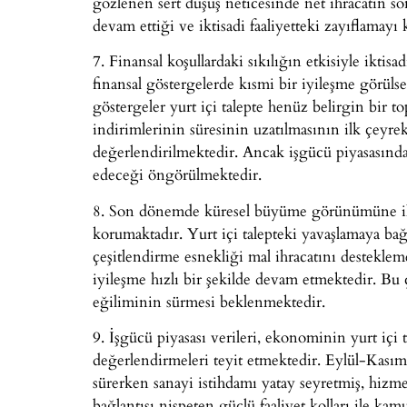
gözlenen sert düşüş neticesinde net ihracatın 
devam ettiği ve iktisadi faaliyetteki zayıflamayı
7. Finansal koşullardaki sıkılığın etkisiyle ikt
finansal göstergelerde kısmi bir iyileşme görüls
göstergeler yurt içi talepte henüz belirgin bir 
indirimlerinin süresinin uzatılmasının ilk çeyre
değerlendirilmektedir. Ancak işgücü piyasasınd
edeceği öngörülmektedir.
8. Son dönemde küresel büyüme görünümüne iliş
korumaktadır. Yurt içi talepteki yavaşlamaya bağl
çeşitlendirme esnekliği mal ihracatını desteklem
iyileşme hızlı bir şekilde devam etmektedir. 
eğiliminin sürmesi beklenmektedir.
9. İşgücü piyasası verileri, ekonominin yurt içi
değerlendirmeleri teyit etmektedir. Eylül-Kasım
sürerken sanayi istihdamı yatay seyretmiş, hizmet 
bağlantısı nispeten güçlü faaliyet kolları ile k