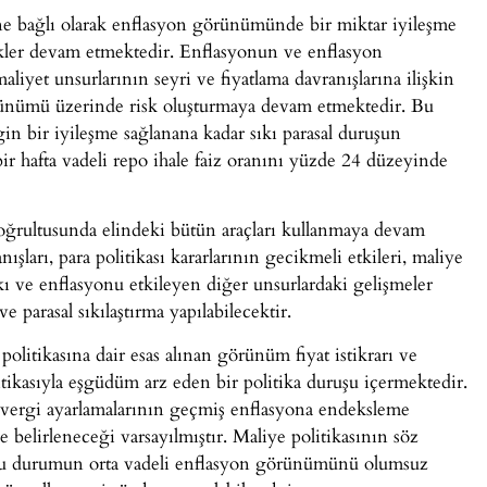
erine bağlı olarak enflasyon görünümünde bir miktar iyileşme
iskler devam etmektedir. Enflasyonun ve enflasyon
liyet unsurlarının seyri ve fiyatlama davranışlarına ilişkin
ünümü üzerinde risk oluşturmaya devam etmektedir. Bu
n bir iyileşme sağlanana kadar sıkı parasal duruşun
bir hafta vadeli repo ihale faiz oranını yüzde 24 düzeyinde
doğrultusunda elindeki bütün araçları kullanmaya devam
ışları, para politikası kararlarının gecikmeli etkileri, maliye
ı ve enflasyonu etkileyen diğer unsurlardaki gelişmeler
 parasal sıkılaştırma yapılabilecektir.
politikasına dair esas alınan görünüm fiyat istikrarı ve
kasıyla eşgüdüm arz eden bir politika duruşu içermektedir.
e vergi ayarlamalarının geçmiş enflasyona endeksleme
e belirleneceği varsayılmıştır. Maliye politikasının söz
 bu durumun orta vadeli enflasyon görünümünü olumsuz