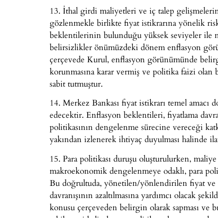
13. İthal girdi maliyetleri ve iç talep gelişmel
gözlenmekle birlikte fiyat istikrarına yönelik r
beklentilerinin bulunduğu yüksek seviyeler ile ma
belirsizlikler önümüzdeki dönem enflasyon gör
çerçevede Kurul, enflasyon görünümünde belirgi
korunmasına karar vermiş ve politika faizi olan 
sabit tutmuştur.
14. Merkez Bankası fiyat istikrarı temel amacı 
edecektir. Enflasyon beklentileri, fiyatlama davran
politikasının dengelenme sürecine vereceği katk
yakından izlenerek ihtiyaç duyulması halinde ilave
15. Para politikası duruşu oluşturulurken, maliye 
makroekonomik dengelenmeye odaklı, para politi
Bu doğrultuda, yönetilen/yönlendirilen fiyat v
davranışının azaltılmasına yardımcı olacak şekild
konusu çerçeveden belirgin olarak sapması ve