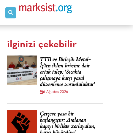
ilginizi çekebilir
TTB ve Birleşik Metal-
İş'ten iklim krizine dair
ortak talep: 'Sıcakta
çalışmaya karşı yasal
düzenleme zorunluluktur'
6 Ağustos 2026
Çerçeve yasa bir
başlangıçtır: Aralanan
kapıyı birlikte zorlayalım,