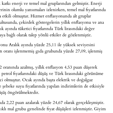
katkı enerji ve temel mal gruplarından gelmiştir. Enerji
erinin olumlu yansımaları izlenirken, temel mal fiyatlarında
 etkili olmuştur. Hizmet enflasyonunda alt gruplar
ultusunda, çekirdek göstergelerin yıllık enflasyonu ve ana
ık ayında tüketici fiyatlarında Türk lirasındaki değer
aya bağlı olarak talep yönlü etkiler de gözlenmiştir.
syonu Aralık ayında yüzde 25,11 ile yüksek seviyesini
syon oranı işlenmemiş gıda grubunda yüzde 27,09, işlenmiş
12 oranında azalmış, yıllık enflasyon 4,53 puan düşerek
 petrol fiyatlarındaki düşüş ve Türk lirasındaki görünüme
eyici olmuştur. Ocak ayında başta elektrik ve doğalgaz
rde şebeke suyu fiyatlarında yapılan indirimlerin de etkisiyle
düşüş öngörülmektedir.
nda 2,22 puan azalarak yüzde 24,67 olarak gerçekleşmiştir.
lı mal grubu genelinde fiyat düşüşleri izlenmiştir. Giyim