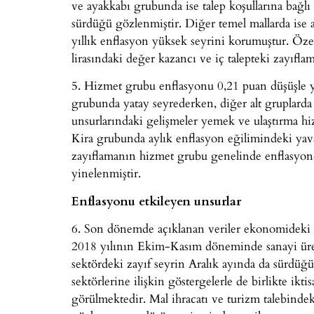
ve ayakkabı grubunda ise talep koşullarına bağlı
sürdüğü gözlenmiştir. Diğer temel mallarda ise ay
yıllık enflasyon yüksek seyrini korumuştur. Öze
lirasındaki değer kazancı ve iç talepteki zayıfla
5. Hizmet grubu enflasyonu 0,21 puan düşüşle yü
grubunda yatay seyrederken, diğer alt gruplarda 
unsurlarındaki gelişmeler yemek ve ulaştırma h
Kira grubunda aylık enflasyon eğilimindeki yava
zayıflamanın hizmet grubu genelinde enflasyond
yinelenmiştir.
Enflasyonu etkileyen unsurlar
6. Son dönemde açıklanan veriler ekonomideki 
2018 yılının Ekim-Kasım döneminde sanayi üret
sektördeki zayıf seyrin Aralık ayında da sürdüğ
sektörlerine ilişkin göstergelerle de birlikte ikt
görülmektedir. Mal ihracatı ve turizm talebindeki