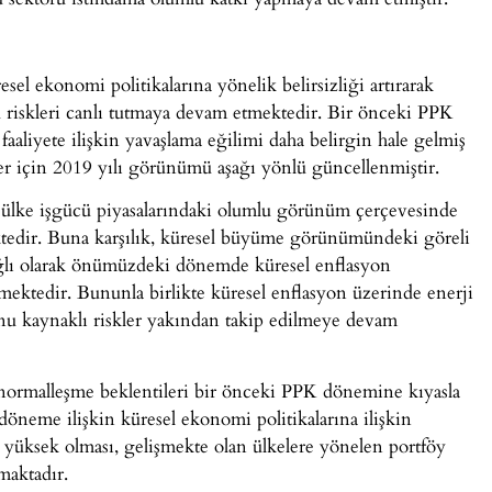
esel ekonomi politikalarına yönelik belirsizliği artırarak
riskleri canlı tutmaya devam etmektedir. Bir önceki PPK
faaliyete ilişkin yavaşlama eğilimi daha belirgin hale gelmiş
er için 2019 yılı görünümü aşağı yönlü güncellenmiştir.
iş ülke işgücü piyasalarındaki olumlu görünüm çerçevesinde
ktedir. Buna karşılık, küresel büyüme görünümündeki göreli
bağlı olarak önümüzdeki dönemde küresel enflasyon
mektedir. Bununla birlikte küresel enflasyon üzerinde enerji
onu kaynaklı riskler yakından takip edilmeye devam
i normalleşme beklentileri bir önceki PPK dönemine kıyasla
öneme ilişkin küresel ekonomi politikalarına ilişkin
ça yüksek olması, gelişmekte olan ülkelere yönelen portföy
maktadır.