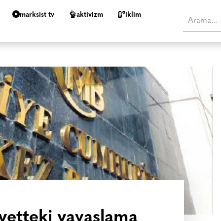
marksist tv
aktivizm
i̇klim
liyetteki yavaşlama