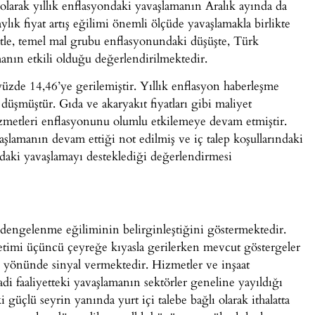
 olarak yıllık enflasyondaki yavaşlamanın Aralık ayında da
lık fiyat artış eğilimi önemli ölçüde yavaşlamakla birlikte
tle, temel mal grubu enflasyonundaki düşüşte, Türk
manın etkili olduğu değerlendirilmektedir.
zde 14,46’ye gerilemiştir. Yıllık enflasyon haberleşme
düşmüştür. Gıda ve akaryakıt fiyatları gibi maliyet
izmetleri enflasyonunu olumlu etkilemeye devam etmiştir.
şlamanın devam ettiği not edilmiş ve iç talep koşullarındaki
aki yavaşlamayı desteklediği değerlendirmesi
dengelenme eğiliminin belirginleştiğini göstermektedir.
imi üçüncü çeyreğe kıyasla gerilerken mevcut göstergeler
ü yönünde sinyal vermektedir. Hizmetler ve inşaat
isadi faaliyetteki yavaşlamanın sektörler geneline yayıldığı
 güçlü seyrin yanında yurt içi talebe bağlı olarak ithalatta