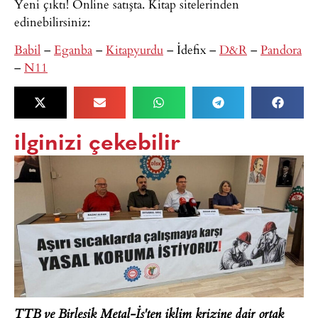
Yeni çıktı! Online satışta. Kitap sitelerinden
edinebilirsiniz:
Babil
–
Eganba
–
Kitapyurdu
– İdefix –
D&R
–
Pandora
–
N11
ilginizi çekebilir
TTB ve Birleşik Metal-İş'ten iklim krizine dair ortak