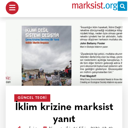
GÜNCEL TEORI
İklim krizine marksist
yanıt