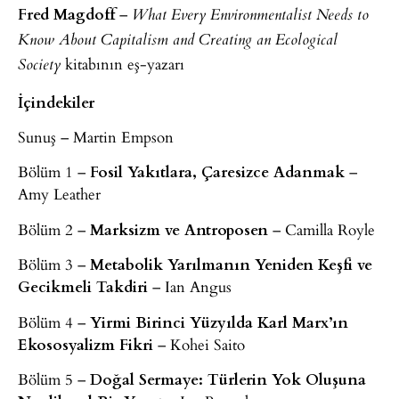
Fred Magdoff
–
What Every Environmentalist Needs to
Know About Capitalism and Creating an Ecological
kitabının eş-yazarı
Society
İçindekiler
Sunuş – Martin Empson
Bölüm 1 –
Fosil Yakıtlara, Çaresizce Adanmak
–
Amy Leather
Bölüm 2 –
Marksizm ve Antroposen
– Camilla Royle
Bölüm 3 –
Metabolik Yarılmanın Yeniden Keşfi ve
Gecikmeli Takdiri
– Ian Angus
Bölüm 4 –
Yirmi Birinci Yüzyılda Karl Marx’ın
Ekososyalizm Fikri
– Kohei Saito
Bölüm 5 –
Doğal Sermaye: Türlerin Yok Oluşuna