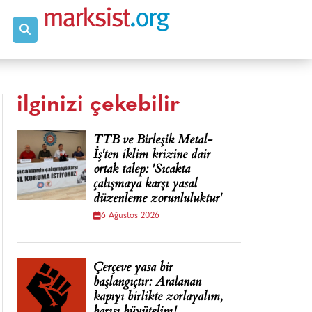
ilginizi çekebilir
TTB ve Birleşik Metal-
İş'ten iklim krizine dair
ortak talep: 'Sıcakta
çalışmaya karşı yasal
düzenleme zorunluluktur'
6 Ağustos 2026
Çerçeve yasa bir
başlangıçtır: Aralanan
kapıyı birlikte zorlayalım,