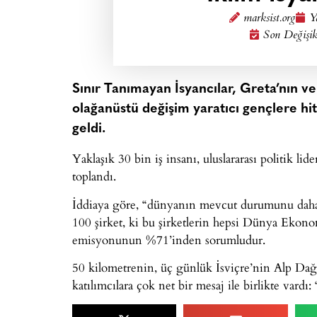
marksist.org
Y
Son Değişik
Sınır Tanımayan İsyancılar, Greta’nın v
olağanüstü değişim yaratıcı gençlere hi
geldi.
Yaklaşık 30 bin iş insanı, uluslararası politik lid
toplandı.
İddiaya göre, “dünyanın mevcut durumunu daha 
100 şirket, ki bu şirketlerin hepsi Dünya Ekon
emisyonunun %71’inden sorumludur.
50 kilometrenin, üç günlük İsviçre’nin Alp Da
katılımcılara çok net bir mesaj ile birlikte vardı