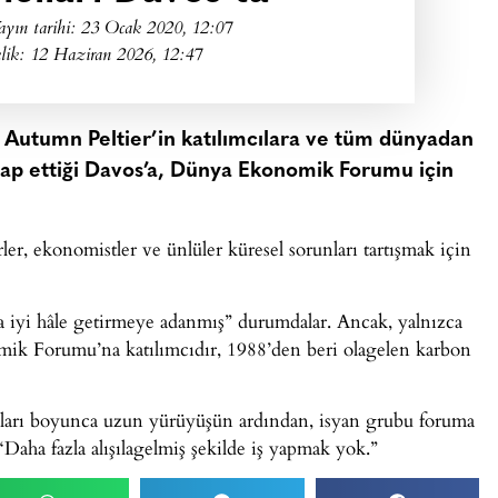
ayın tarihi:
23 Ocak 2020, 12:07
lik: 12 Haziran 2026, 12:47
e Autumn Peltier’in katılımcılara ve tüm dünyadan
tap ettiği Davos’a, Dünya Ekonomik Forumu için
erler, ekonomistler ve ünlüler küresel sorunları tartışmak için
iyi hâle getirmeye adanmış” durumdalar. Ancak, yalnızca
omik Forumu’na katılımcıdır, 1988’den beri olagelen karbon
ğları boyunca uzun yürüyüşün ardından, isyan grubu foruma
: “Daha fazla alışılagelmiş şekilde iş yapmak yok.”