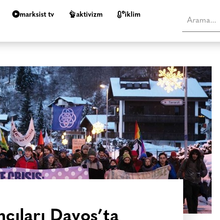
marksist tv
aktivizm
i̇klim
ncıları Davos’ta