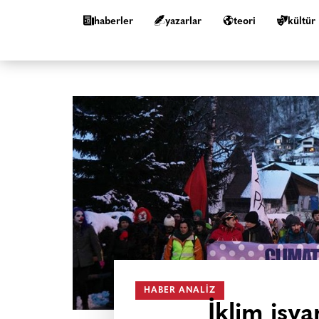
haberler
yazarlar
teori
kültür
HABER ANALIZ
İklim isya