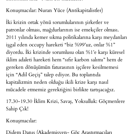
Konuşmacılar: Nuran Yüce (Antikapitalistler)
İki krizin ortak yönü sorumlularının şirketler ve
patronlar olması, mağdurlarının ise emekçiler olması.
2011 yılında kemer sıkma politikalarına karşı meydanları
işgal eden occupy hareketi “biz %99’uz, onlar %1”
diyordu. İki krizinde sorumlusu olan %1’e karşı küresel
iklim adaleti hareketi hem “sıfır karbon salımı” hem de
gereken dönüşümün faturasının işçilere kesilmemesi
için “Adil Geçiş” talep ediyor. Bu toplantıda
kapitalizmin neden olduğu ikili krize karşı nasıl
mücadele etmemiz gerektiğini birlikte tartışacağız.
17.30-19.30 İklim Krizi, Savaş, Yoksulluk: Göçmenlere
Sahip Çık!
Konuşmacılar:
Didem Danış (Akademisyen- Göç Araştırmacıları