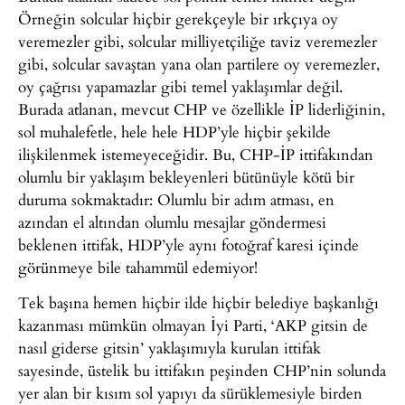
Örneğin solcular hiçbir gerekçeyle bir ırkçıya oy
veremezler gibi, solcular milliyetçiliğe taviz veremezler
gibi, solcular savaştan yana olan partilere oy veremezler,
oy çağrısı yapamazlar gibi temel yaklaşımlar değil.
Burada atlanan, mevcut CHP ve özellikle İP liderliğinin,
sol muhalefetle, hele hele HDP’yle hiçbir şekilde
ilişkilenmek istemeyeceğidir. Bu, CHP-İP ittifakından
olumlu bir yaklaşım bekleyenleri bütünüyle kötü bir
duruma sokmaktadır: Olumlu bir adım atması, en
azından el altından olumlu mesajlar göndermesi
beklenen ittifak, HDP’yle aynı fotoğraf karesi içinde
görünmeye bile tahammül edemiyor!
Tek başına hemen hiçbir ilde hiçbir belediye başkanlığı
kazanması mümkün olmayan İyi Parti, ‘AKP gitsin de
nasıl giderse gitsin’ yaklaşımıyla kurulan ittifak
sayesinde, üstelik bu ittifakın peşinden CHP’nin solunda
yer alan bir kısım sol yapıyı da sürüklemesiyle birden