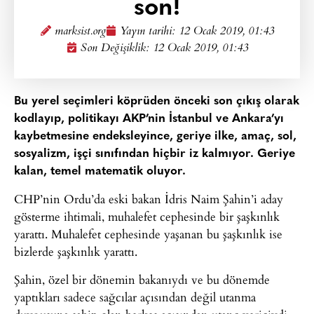
son!
marksist.org
Yayın tarihi:
12 Ocak 2019, 01:43
Son Değişiklik: 12 Ocak 2019, 01:43
Bu yerel seçimleri köprüden önceki son çıkış olarak
kodlayıp, politikayı AKP’nin İstanbul ve Ankara’yı
kaybetmesine endeksleyince, geriye ilke, amaç, sol,
sosyalizm, işçi sınıfından hiçbir iz kalmıyor. Geriye
kalan, temel matematik oluyor.
CHP’nin Ordu’da eski bakan İdris Naim Şahin’i aday
gösterme ihtimali, muhalefet cephesinde bir şaşkınlık
yarattı. Muhalefet cephesinde yaşanan bu şaşkınlık ise
bizlerde şaşkınlık yarattı.
Şahin, özel bir dönemin bakanıydı ve bu dönemde
yaptıkları sadece sağcılar açısından değil utanma