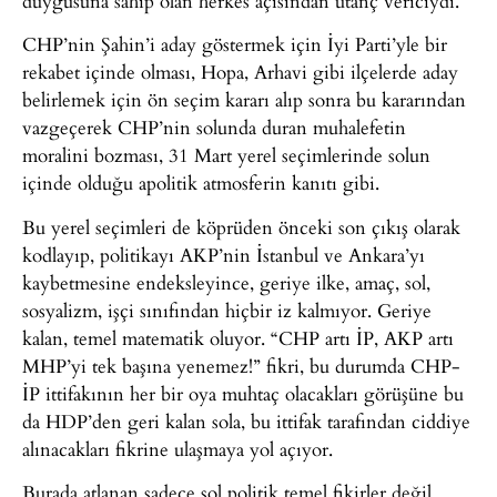
duygusuna sahip olan herkes açısından utanç vericiydi.
CHP’nin Şahin’i aday göstermek için İyi Parti’yle bir
rekabet içinde olması, Hopa, Arhavi gibi ilçelerde aday
belirlemek için ön seçim kararı alıp sonra bu kararından
vazgeçerek CHP’nin solunda duran muhalefetin
moralini bozması, 31 Mart yerel seçimlerinde solun
içinde olduğu apolitik atmosferin kanıtı gibi.
Bu yerel seçimleri de köprüden önceki son çıkış olarak
kodlayıp, politikayı AKP’nin İstanbul ve Ankara’yı
kaybetmesine endeksleyince, geriye ilke, amaç, sol,
sosyalizm, işçi sınıfından hiçbir iz kalmıyor. Geriye
kalan, temel matematik oluyor. “CHP artı İP, AKP artı
MHP’yi tek başına yenemez!” fikri, bu durumda CHP-
İP ittifakının her bir oya muhtaç olacakları görüşüne bu
da HDP’den geri kalan sola, bu ittifak tarafından ciddiye
alınacakları fikrine ulaşmaya yol açıyor.
Burada atlanan sadece sol politik temel fikirler değil.