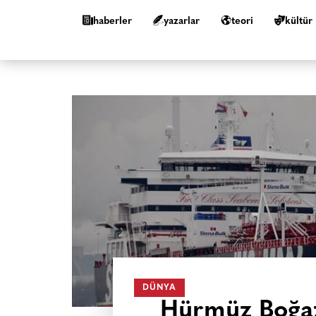
haberler
yazarlar
teori
kültür
DÜNYA
Hürmüz Boğazı