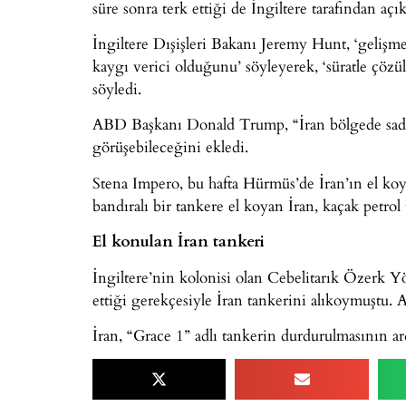
süre sonra terk ettiği de İngiltere tarafından açık
İngiltere Dışişleri Bakanı Jeremy Hunt, ‘gelişm
kaygı verici olduğunu’ söyleyerek, ‘süratle çöz
söyledi.
ABD Başkanı Donald Trump, “İran bölgede sadec
görüşebileceğini ekledi.
Stena Impero, bu hafta Hürmüs’de İran’ın el k
bandıralı bir tankere el koyan İran, kaçak petrol t
El konulan İran tankeri
İngiltere’nin kolonisi olan Cebelitarık Özerk 
ettiği gerekçesiyle İran tankerini alıkoymuştu. A
İran, “Grace 1” adlı tankerin durdurulmasının ar