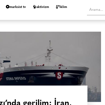
marksist tv
aktivizm
i̇klim
’nda gerilim: İran,