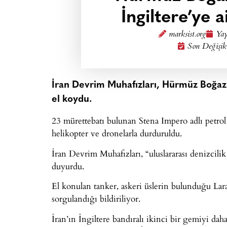
İngiltere’ye 
marksist.org
Yay
Son Değişik
İran Devrim Muhafızları, Hürmüz Boğazı’
el koydu.
23 mürettebatı bulunan Stena Impero adlı petrol 
helikopter ve dronelarla durduruldu.
İran Devrim Muhafızları, “uluslararası denizcil
duyurdu.
El konulan tanker, askeri üslerin bulunduğu La
sorgulandığı bildiriliyor.
İran’ın İngiltere bandıralı ikinci bir gemiyi dah