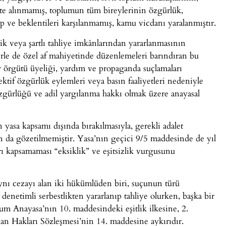
ate alınmamış, toplumun tüm bireylerinin özgürlük,
p ve beklentileri karşılanmamış, kamu vicdanı yaralanmıştır.
ik veya şartlı tahliye imkânlarından yararlanmasının
erle de özel af mahiyetinde düzenlemeleri barındıran bu
ör örgütü üyeliği, yardım ve propaganda suçlamaları
ektif özgürlük eylemleri veya basın faaliyetleri nedeniyle
özgürlüğü ve adil yargılanma hakkı olmak üzere anayasal
 yasa kapsamı dışında bırakılmasıyla, gerekli adalet
dan da gözetilmemiştir. Yasa’nın geçici 9/5 maddesinde de yıl
arı kapsamaması “eksiklik” ve eşitsizlik vurgusunu
Aynı cezayı alan iki hükümlüden biri, suçunun türü
denetimli serbestlikten yararlanıp tahliye olurken, başka bir
um Anayasa’nın 10. maddesindeki eşitlik ilkesine, 2.
an Hakları Sözleşmesi’nin 14. maddesine aykırıdır.