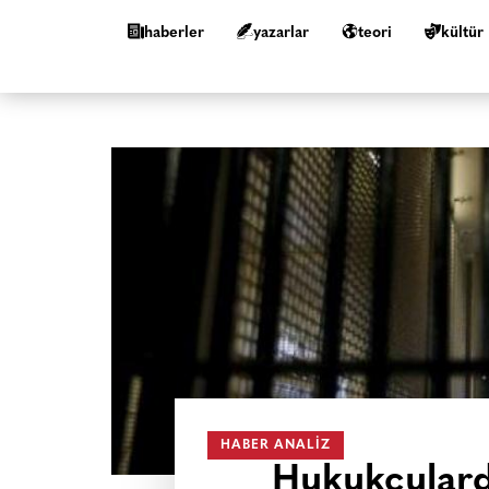
haberler
yazarlar
teori
kültür
HABER ANALIZ
Hukukçulard