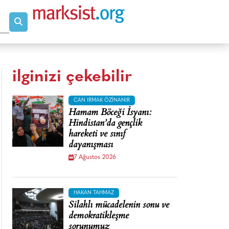
ilginizi çekebilir
CAN IRMAK ÖZINANIR
Hamam Böceği İsyanı:
Hindistan’da gençlik
hareketi ve sınıf
dayanışması
7 Ağustos 2026
HAKAN TAHMAZ
Silahlı mücadelenin sonu ve
demokratikleşme
sorunumuz