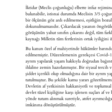
İktidar (Meclis çoğunluğu) elbette infaz rejiminde 
bulunabilir, istisnai durumda Meclisin 3/5 çoğun
bir ölçünün göz ardı edilmemesi, eşitliğin boz
dokunulmamasıdır. Çıkarılacak yasanın öngörülebi
görüşünün yahut sınıfın çıkarını değil, tüm farkl
kaynağı Milletin tüm fertlerinin ortak iyiliğini
Bu kanun özel af mahiyetinde hükümler barındır
edilmemiştir. Düzenlemenin gerekçesi Covid-19 s
ayrım yapılarak yaşam hakkıyla doğrudan bağınt
ihlaline zemin hazırlanmıştır. Bir siyasal tercih v
şiddet içerikli olup olmadığına dair bir ayrım ya
tutulmuştur. Bu şekilde kamu yararı gözetilmemiş
Devletin af yetkisinin hakkaniyetli ve toplumsal
devlet tüzel kişiliğine karşı işlenen suçları af 
yönde tutum alınmak suretiyle, atıfet ayrımcılığ
imkânına dönüştürülmüştür.