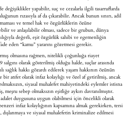
değişiklikler yapabilir, suç ve cezalarla ilgili tasarruflarda
luğunun rızasıyla af da çıkarabilir. Ancak bunun sınırı, adil
ulmaması ve temel hak ve özgürlüklerin özüne
lir ve anlaşılabilir olması, sadece bir grubun, dünya
ılığıyla değerli, eşit özgürlük sahibi ve egemenliğin
 ifade eden “kamu” yararını gözetmesi gerekir.
mış olmasına rağmen, nitelikli çoğunluğa riayet
algını olarak gösterilmiş olduğu halde, suçlar arasında
ılı sağlık hakkı gözardı edilerek yaşam hakkının özünün
e bir atıfet olarak infaz kolaylığı ve özel af getirilmiş, ancak
pılmaksızın, siyasal muhalefet mahiyetindeki eylemler istisna
, meşru sebep olmaksızın eşitliğe aykırı davranılmıştır.
 adalet duygusuna uygun olabilmesi için öncelikli olarak
ve benzeri infaz kolaylığının kapsamına almak gerekirken, tersi
a, dışlanmaya ve siyasal muhalefetin kriminalize edilmesi