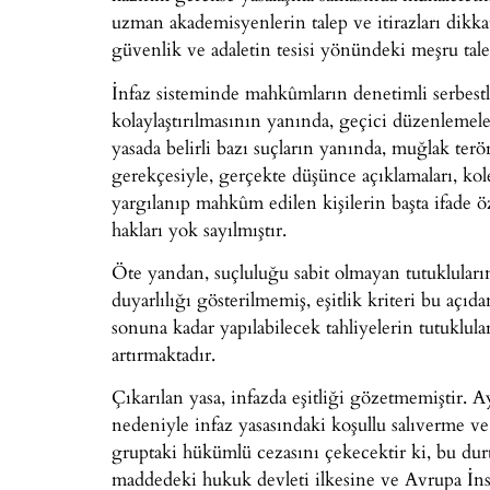
uzman akademisyenlerin talep ve itirazları dikk
güvenlik ve adaletin tesisi yönündeki meşru tale
İnfaz sisteminde mahkûmların denetimli serbestl
kolaylaştırılmasının yanında, geçici düzenlemel
yasada belirli bazı suçların yanında, muğlak ter
gerekçesiyle, gerçekte düşünce açıklamaları, kol
yargılanıp mahkûm edilen kişilerin başta ifade 
hakları yok sayılmıştır.
Öte yandan, suçluluğu sabit olmayan tutukluların
duyarlılığı gösterilmemiş, eşitlik kriteri bu açı
sonuna kadar yapılabilecek tahliyelerin tutuklul
artırmaktadır.
Çıkarılan yasa, infazda eşitliği gözetmemiştir. 
nedeniyle infaz yasasındaki koşullu salıverme ve 
gruptaki hükümlü cezasını çekecektir ki, bu dur
maddedeki hukuk devleti ilkesine ve Avrupa İns