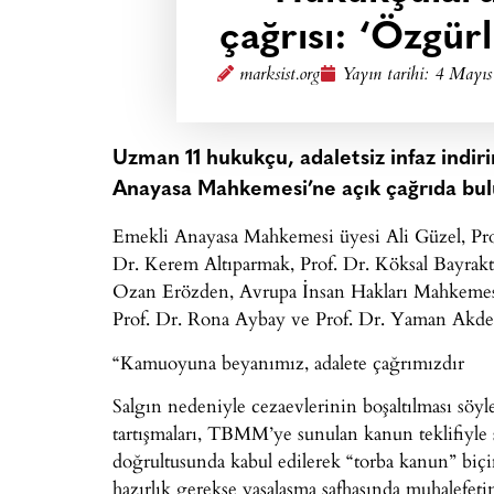
çağrısı: ‘Özgürl
marksist.org
Yayın tarihi:
4 Mayıs
Uzman 11 hukukçu, adaletsiz infaz indiri
Anayasa Mahkemesi’ne açık çağrıda bu
Emekli Anayasa Mahkemesi üyesi Ali Güzel, Pr
Dr. Kerem Altıparmak, Prof. Dr. Köksal Bayrakt
Ozan Erözden, Avrupa İnsan Hakları Mahkemesi
Prof. Dr. Rona Aybay ve Prof. Dr. Yaman Akdeni
“Kamuoyuna beyanımız, adalete çağrımızdır
Salgın nedeniyle cezaevlerinin boşaltılması söyl
tartışmaları, TBMM’ye sunulan kanun teklifiyle s
doğrultusunda kabul edilerek “torba kanun” biç
hazırlık gerekse yasalaşma safhasında muhalefetin,