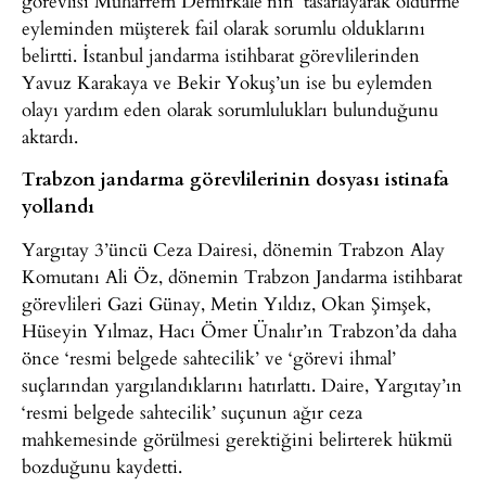
görevlisi Muharrem Demirkale’nin ‘tasarlayarak öldürme’
eyleminden müşterek fail olarak sorumlu olduklarını
belirtti. İstanbul jandarma istihbarat görevlilerinden
Yavuz Karakaya ve Bekir Yokuş’un ise bu eylemden
olayı yardım eden olarak sorumlulukları bulunduğunu
aktardı.
Trabzon jandarma görevlilerinin dosyası istinafa
yollandı
Yargıtay 3’üncü Ceza Dairesi, dönemin Trabzon Alay
Komutanı Ali Öz, dönemin Trabzon Jandarma istihbarat
görevlileri Gazi Günay, Metin Yıldız, Okan Şimşek,
Hüseyin Yılmaz, Hacı Ömer Ünalır’ın Trabzon’da daha
önce ‘resmi belgede sahtecilik’ ve ‘görevi ihmal’
suçlarından yargılandıklarını hatırlattı. Daire, Yargıtay’ın
‘resmi belgede sahtecilik’ suçunun ağır ceza
mahkemesinde görülmesi gerektiğini belirterek hükmü
bozduğunu kaydetti.