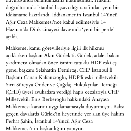
doğrultusunda İstanbul başsavcılığı tarafından yeni bir
iddianame hazırlandı. İddianamenin İstanbul 14’üncü
Ağır Ceza Mahkemesi’nce kabul edilmesiyle 14
Haziran’da Dink cinayeti davasında ‘yeni bir perde’
açıldı.
Mahkeme, kamu görevlileriyle ilgili ilk hükmü
açıklarken başkan Akın Gürlek’ti. Gürlek, adalet bakan
yardımcısı olmadan önce ismini tutuklu HDP eski eş
genel başkanı Selahattin Demirtaş, CHP İstanbul İl
Başkanı Canan Kaftancıoğlu, HDP’li eski milletvekili
Sırrı Süreyya Önder ve Çağdaş Hukukçular Derneği
(ÇHD) üyesi avukatlara verdiği hapis cezalarıyla CHP
Milletvekili Enis Berberoğlu hakkındaki Anayasa
Mahkemesi kararını uygulamamasıyla duyurmuştu. Bahsi
geçen davalarda Gürlek’in heyetinde yer alan üye hakim
Ferhat Şahin, İstanbul 14’üncü Ağır Ceza
Mahkemesi’nin başkanlığını yapıyor.