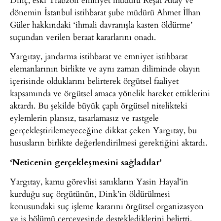
dönemin İstanbul istihbarat şube müdürü Ahmet İlhan
Güler hakkındaki ‘ihmali davranışla kasten öldürme’
suçundan verilen beraat kararlarını onadı.
Yargıtay, jandarma istihbarat ve emniyet istihbarat
elemanlarının birlikte ve aynı zaman diliminde olayın
içerisinde olduklarını belirterek örgütsel faaliyet
kapsamında ve örgütsel amaca yönelik hareket ettiklerini
aktardı. Bu şekilde büyük çaplı örgütsel nitelikteki
eylemlerin plansız, tasarlamasız ve rastgele
gerçekleştirilemeyeceğine dikkat çeken Yargıtay, bu
hususların birlikte değerlendirilmesi gerektiğini aktardı.
‘Neticenin gerçekleşmesini sağladılar’
Yargıtay, kamu görevlisi sanıkların Yasin Hayal’in
kurduğu suç örgütünün, Dink’in öldürülmesi
konusundaki suç işleme kararını örgütsel organizasyon
ve iş bölümü çerçevesinde desteklediklerini belirtti.