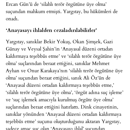
Ercan Gün’ü de ‘silahlı terör örgütüne üye olma’
suçundan mahkum etmişti. Yargıtay, bu hükümleri de
onadı.
‘Anayasayı ihlalden cezaladırılabilirler’
Yargıtay, sanıklar Bekir Yokuş, Okan Şimşek, Gazi
Günay ve Veysal Şahin’in ‘Anayasal düzeni ortadan
kaldırmaya teşebbüs etme’ ve ‘silahlı terör örgütüne üye
olma’ suçlarından beraat ettiğini, sanıklar Mehmet
Ayhan ve Onur Karakaya’nın ‘silahlı terör örgütüne üye
olma’ suçundan beraat ettiğini, sanık Ali Öz’ün de
‘Anayasal düzeni ortadan kaldırmaya teşebbüs etme,’
‘silahlı terör örgütüne üye olma’, ‘örgüt adına suç işleme’
ve ‘suç işlemek amacıyla kurulmuş örgüte üye olma’
suçlarından beraat ettiğini hatırlattı. Dink cinayetinin,
sanıklar yönünden ‘Anayasal düzeni ortadan kaldırmaya
teşebbüs etme’ suçunu oluşturduğunu aktaran Yargıtay,
sadece amaç suç olan ‘Anayasayı ihlal’ suçundan