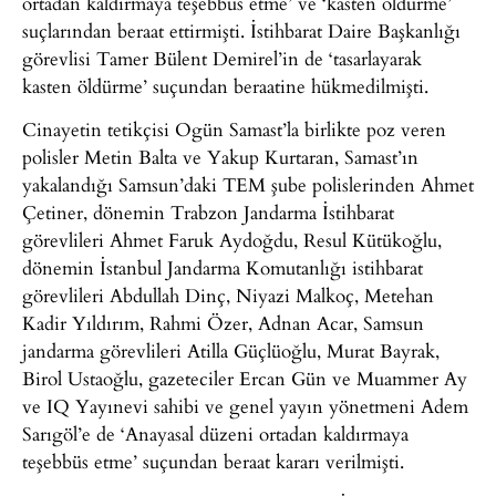
ortadan kaldırmaya teşebbüs etme’ ve ‘kasten öldürme’
suçlarından beraat ettirmişti. İstihbarat Daire Başkanlığı
görevlisi Tamer Bülent Demirel’in de ‘tasarlayarak
kasten öldürme’ suçundan beraatine hükmedilmişti.
Cinayetin tetikçisi Ogün Samast’la birlikte poz veren
polisler Metin Balta ve Yakup Kurtaran, Samast’ın
yakalandığı Samsun’daki TEM şube polislerinden Ahmet
Çetiner, dönemin Trabzon Jandarma İstihbarat
görevlileri Ahmet Faruk Aydoğdu, Resul Kütükoğlu,
dönemin İstanbul Jandarma Komutanlığı istihbarat
görevlileri Abdullah Dinç, Niyazi Malkoç, Metehan
Kadir Yıldırım, Rahmi Özer, Adnan Acar, Samsun
jandarma görevlileri Atilla Güçlüoğlu, Murat Bayrak,
Birol Ustaoğlu, gazeteciler Ercan Gün ve Muammer Ay
ve IQ Yayınevi sahibi ve genel yayın yönetmeni Adem
Sarıgöl’e de ‘Anayasal düzeni ortadan kaldırmaya
teşebbüs etme’ suçundan beraat kararı verilmişti.