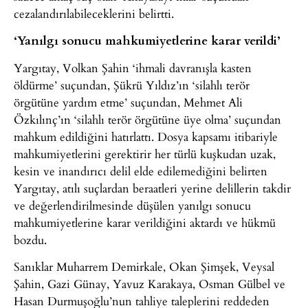
cezalandırılabileceklerini belirtti.
‘Yanılgı sonucu mahkumiyetlerine karar verildi’
Yargıtay, Volkan Şahin ‘ihmali davranışla kasten
öldürme’ suçundan, Şükrü Yıldız’ın ‘silahlı terör
örgütüne yardım etme’ suçundan, Mehmet Ali
Özkılınç’ın ‘silahlı terör örgütüne üye olma’ suçundan
mahkum edildiğini hatırlattı. Dosya kapsamı itibariyle
mahkumiyetlerini gerektirir her türlü kuşkudan uzak,
kesin ve inandırıcı delil elde edilemediğini belirten
Yargıtay, atılı suçlardan beraatleri yerine delillerin takdir
ve değerlendirilmesinde düşülen yanılgı sonucu
mahkumiyetlerine karar verildiğini aktardı ve hükmü
bozdu.
Sanıklar Muharrem Demirkale, Okan Şimşek, Veysal
Şahin, Gazi Günay, Yavuz Karakaya, Osman Gülbel ve
Hasan Durmuşoğlu’nun tahliye taleplerini reddeden