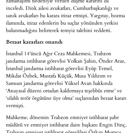
zamanaşımı nedeniyle verilen düşme kararını da
inceledi. Dink ailesi avukatları, Cumhurbaşkanlığı ve
sanık avukatları bu karara itiraz etmişti. Yargıtay, bozma
ilamında, itiraz edenlerin bu suçlar yönünden yetkisi
bulunmadığını belirterek temyiz talebini reddetti.
Beraat kararları onandı
İstanbul 14’üncü Ağır Ceza Mahkemesi, Trabzon
jandarma istihbarat görevlisi Volkan Şahin, Önder Araz,
İstanbul jandarma istihbarat görevlisi Eyüp Temel,
Mikdat Özbek, Mustafa Küçük, Musa Yıldırım ve
Samsun jandarma görevlisi Yüksel Avan hakkında
‘Anayasal düzeni ortadan kaldırmaya teşebbüs etme’ ve
‘silahlı terör örgütüne üye olma’ suçlarından beraat kararı
vermişti.
Mahkeme, dönemin Trabzon emniyet istihbarat şube
müdürü ve emniyet istihbarat daire başkanı Engin Dinç,
Trabzon emniyet istihbarat görevlileri Özkan Mumcu,