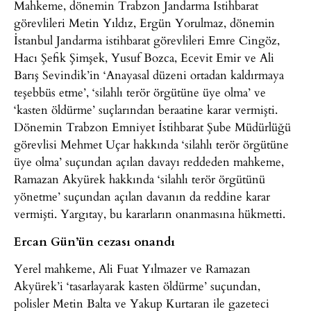
Mahkeme, dönemin Trabzon Jandarma İstihbarat
görevlileri Metin Yıldız, Ergün Yorulmaz, dönemin
İstanbul Jandarma istihbarat görevlileri Emre Cingöz,
Hacı Şefik Şimşek, Yusuf Bozca, Ecevit Emir ve Ali
Barış Sevindik’in ‘Anayasal düzeni ortadan kaldırmaya
teşebbüs etme’, ‘silahlı terör örgütüne üye olma’ ve
‘kasten öldürme’ suçlarından beraatine karar vermişti.
Dönemin Trabzon Emniyet İstihbarat Şube Müdürlüğü
görevlisi Mehmet Uçar hakkında ‘silahlı terör örgütüne
üye olma’ suçundan açılan davayı reddeden mahkeme,
Ramazan Akyürek hakkında ‘silahlı terör örgütünü
yönetme’ suçundan açılan davanın da reddine karar
vermişti. Yargıtay, bu kararların onanmasına hükmetti.
Ercan Gün’ün cezası onandı
Yerel mahkeme, Ali Fuat Yılmazer ve Ramazan
Akyürek’i ‘tasarlayarak kasten öldürme’ suçundan,
polisler Metin Balta ve Yakup Kurtaran ile gazeteci