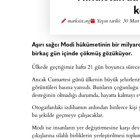
k
marksist.org
Yayın tarihi:
30 Mart
Aşırı sağcı Modi hükümetinin bir milyard
birkaç gün içinde çökmüş gözüküyor.
Ülkede geçtiğimiz hafta 21 gün boyunca sürecek k
Ancak Cumartesi günü ülkenin büyük şehirlerind
görüntüleri basına yansıdı. Bunların çoğunluğu g
desteğinin olmadığı durumda, hayatta kalmayı ev
Otogarlardaki izdihamın ardından binlerce kişi y
bu şekilde geçmeye çalışacaklar.
Modi ise insanların yer değiştirmesine karşı dev
çıkışlarına silahlı birliklerin yerleştirilmesi top