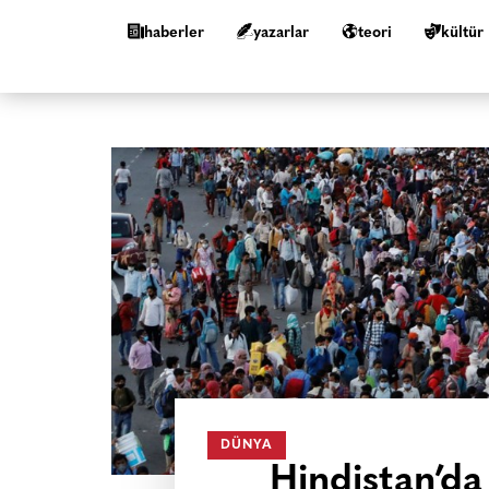
haberler
yazarlar
teori
kültür
DÜNYA
Hindistan’da