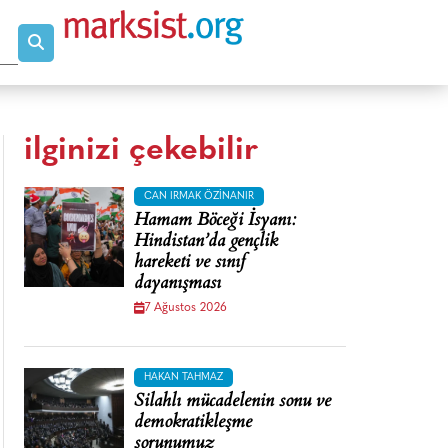
ilginizi çekebilir
CAN IRMAK ÖZINANIR
Hamam Böceği İsyanı:
Hindistan’da gençlik
hareketi ve sınıf
dayanışması
7 Ağustos 2026
HAKAN TAHMAZ
Silahlı mücadelenin sonu ve
demokratikleşme
sorunumuz