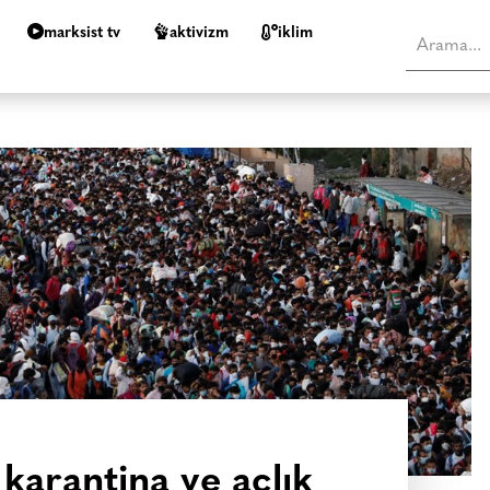
marksist tv
aktivizm
i̇klim
 karantina ve açlık