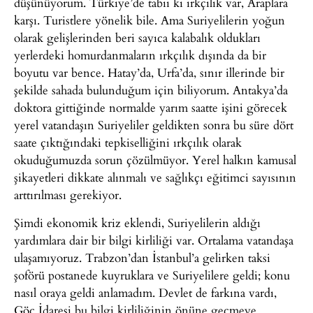
düşünüyorum. Türkiye’de tabii ki ırkçılık var, Araplara
karşı. Turistlere yönelik bile. Ama Suriyelilerin yoğun
olarak gelişlerinden beri sayıca kalabalık oldukları
yerlerdeki homurdanmaların ırkçılık dışında da bir
boyutu var bence. Hatay’da, Urfa’da, sınır illerinde bir
şekilde sahada bulunduğum için biliyorum. Antakya’da
doktora gittiğinde normalde yarım saatte işini görecek
yerel vatandaşın Suriyeliler geldikten sonra bu süre dört
saate çıktığındaki tepkiselliğini ırkçılık olarak
okuduğumuzda sorun çözülmüyor. Yerel halkın kamusal
şikayetleri dikkate alınmalı ve sağlıkçı eğitimci sayısının
arttırılması gerekiyor.
Şimdi ekonomik kriz eklendi, Suriyelilerin aldığı
yardımlara dair bir bilgi kirliliği var. Ortalama vatandaşa
ulaşamıyoruz. Trabzon’dan İstanbul’a gelirken taksi
şoförü postanede kuyruklara ve Suriyelilere geldi; konu
nasıl oraya geldi anlamadım. Devlet de farkına vardı,
Göç İdaresi bu bilgi kirliliğinin önüne geçmeye