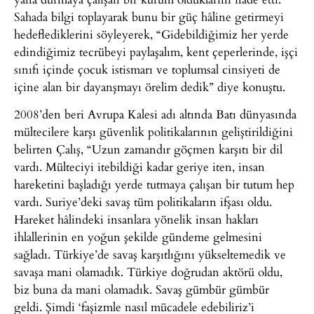
Sahada bilgi toplayarak bunu bir güç hâline getirmeyi
hedeflediklerini söyleyerek, “Gidebildiğimiz her yerde
edindiğimiz tecrübeyi paylaşalım, kent çeperlerinde, işçi
sınıfı içinde çocuk istismarı ve toplumsal cinsiyeti de
içine alan bir dayanşmayı örelim dedik” diye konuştu.
2008’den beri Avrupa Kalesi adı altında Batı dünyasında
mültecilere karşı güvenlik politikalarının geliştirildiğini
belirten Çalış, “Uzun zamandır göçmen karşıtı bir dil
vardı. Mülteciyi itebildiği kadar geriye iten, insan
hareketini başladığı yerde tutmaya çalışan bir tutum hep
vardı. Suriye’deki savaş tüm politikaların ifşası oldu.
Hareket hâlindeki insanlara yönelik insan hakları
ihlallerinin en yoğun şekilde gündeme gelmesini
sağladı. Türkiye’de savaş karşıtlığını yükseltemedik ve
savaşa mani olamadık. Türkiye doğrudan aktörü oldu,
biz buna da mani olamadık. Savaş gümbür gümbür
geldi. Şimdi ‘faşizmle nasıl mücadele edebiliriz’i