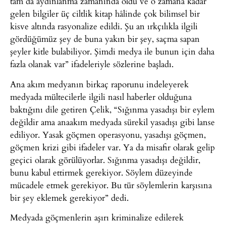
tam da aydınlanma zamanında oldu ve o zamana kadar
gelen bilgiler üç ciltlik kitap hâlinde çok bilimsel bir
kisve altında rasyonalize edildi. Şu an ırkçılıkla ilgili
gördüğümüz şey de buna yakın bir şey, saçma sapan
şeyler kitle bulabiliyor. Şimdi medya ile bunun için daha
fazla olanak var” ifadeleriyle sözlerine başladı.
Ana akım medyanın birkaç raporunu indeleyerek
medyada mültecilerle ilgili nasıl haberler olduğuna
baktığını dile getiren Çelik, “Sığınma yasadışı bir eylem
değildir ama anaakım medyada sürekil yasadışı gibi lanse
ediliyor. Yasak göçmen operasyonu, yasadışı göçmen,
göçmen krizi gibi ifadeler var. Ya da misafir olarak gelip
geçici olarak görülüyorlar. Sığınma yasadışı değildir,
bunu kabul ettirmek gerekiyor. Söylem düzeyinde
mücadele etmek gerekiyor. Bu tür söylemlerin karşısına
bir şey eklemek gerekiyor” dedi.
Medyada göçmenlerin aşırı kriminalize edilerek