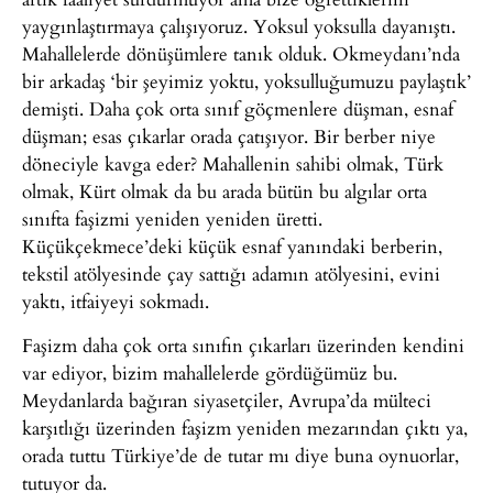
yaygınlaştırmaya çalışıyoruz. Yoksul yoksulla dayanıştı.
Mahallelerde dönüşümlere tanık olduk. Okmeydanı’nda
bir arkadaş ‘bir şeyimiz yoktu, yoksulluğumuzu paylaştık’
demişti. Daha çok orta sınıf göçmenlere düşman, esnaf
düşman; esas çıkarlar orada çatışıyor. Bir berber niye
döneciyle kavga eder? Mahallenin sahibi olmak, Türk
olmak, Kürt olmak da bu arada bütün bu algılar orta
sınıfta faşizmi yeniden yeniden üretti.
Küçükçekmece’deki küçük esnaf yanındaki berberin,
tekstil atölyesinde çay sattığı adamın atölyesini, evini
yaktı, itfaiyeyi sokmadı.
Faşizm daha çok orta sınıfın çıkarları üzerinden kendini
var ediyor, bizim mahallelerde gördüğümüz bu.
Meydanlarda bağıran siyasetçiler, Avrupa’da mülteci
karşıtlığı üzerinden faşizm yeniden mezarından çıktı ya,
orada tuttu Türkiye’de de tutar mı diye buna oynuorlar,
tutuyor da.