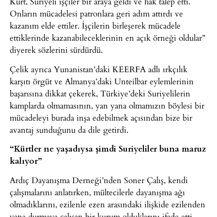
Kürt, Suriyeli işçiler bir araya geldi ve hak talep etti.
Onların mücadelesi patronlara geri adım attırdı ve
kazanım elde ettiler. İşçilerin birleşerek mücadele
ettiklerinde kazanabileceklerinin en açık örneği oldular”
diyerek sözlerini sürdürdü.
Çelik ayrıca Yunanistan’daki KEERFA adlı ırkçılık
karşıtı örgüt ve Almanya’daki Unteilbar eylemlerinin
başarısına dikkat çekerek, Türkiye’deki Suriyelilerin
kamplarda olmamasının, yan yana olmamızın böylesi bir
mücadeleyi burada inşa edebilmek açısından bize bir
avantaj sunduğunu da dile getirdi.
“Kürtler ne yaşadıysa şimdi Suriyeliler buna maruz
kalıyor”
Ardıç Dayanışma Derneği’nden Soner Çalış, kendi
çalışmalarını anlatırken, mültecilerle dayanışma ağı
olmadıklarını, ezilenle ezen arasındaki ilişkide ezilenden
yana durmaya çalışan bir kurum olduklarını ifade etti.