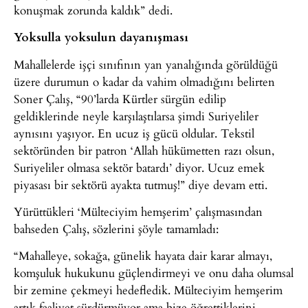
konuşmak zorunda kaldık” dedi.
Yoksulla yoksulun dayanışması
Mahallelerde işçi sınıfının yan yanalığında görüldüğü
üzere durumun o kadar da vahim olmadığını belirten
Soner Çalış, “90’larda Kürtler sürgün edilip
geldiklerinde neyle karşılaştılarsa şimdi Suriyeliler
aynısını yaşıyor. En ucuz iş gücü oldular. Tekstil
sektöründen bir patron ‘Allah hükümetten razı olsun,
Suriyeliler olmasa sektör batardı’ diyor. Ucuz emek
piyasası bir sektörü ayakta tutmuş!” diye devam etti.
Yürüttükleri ‘Mülteciyim hemşerim’ çalışmasından
bahseden Çalış, sözlerini şöyle tamamladı:
“Mahalleye, sokağa, günelik hayata dair karar almayı,
komşuluk hukukunu güçlendirmeyi ve onu daha olumsal
bir zemine çekmeyi hedefledik. Mülteciyim hemşerim
artık faaliyet sürdürmüyor ama bize öğrettiklerini