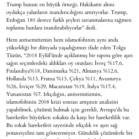
Trump bunun en büyük örneği. Hakikatin altını
oydukça yalanların inandırıcılığını artırıyorlar. Trump,
Erdoğan 180 derece farklı şeyleri savunmalarına rağmen
toplumu bunlara inandırabiliyorlar” dedi.
Hem antisemitizmin hem islamofobinin aynı anda
yükseldiği bir dünyada yaşadığımızı ifade eden Tolga
Tüzün, “2018 Eylül’ünde açıklanmış bir rapora göre aşırı
sağın seçimlerdeki aldıkları oy oranları: İsveç %17.6,
Finlandiya%18, Danimarka %21, Almanya %12.6,
Hollanda %13, Fransa %13, Çekya %11, Avusturya
%26, İsviçre %29, Macaristan %19, İtalya %17.4,
Yunanistan %7. Irkçılığın, antisemitizmin,
islamofobinin 2008 krizi sonrası artışının analizini
yapabilmek, çözümü bulmak için gerekli. Avrupa’da bu
hareketler büyürken sokakta da karşı bir hareketlilik var.
Bu sokak hareketleri sayesinde ırkçılık ve aşırı sağ
potansiyelini tam gösteremiyor. Gündelik çözümlerle bir