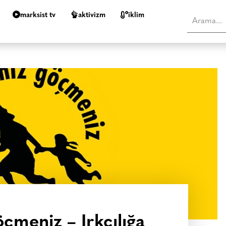
marksist tv
aktivizm
i̇klim
çmeniz – Irkçılığa