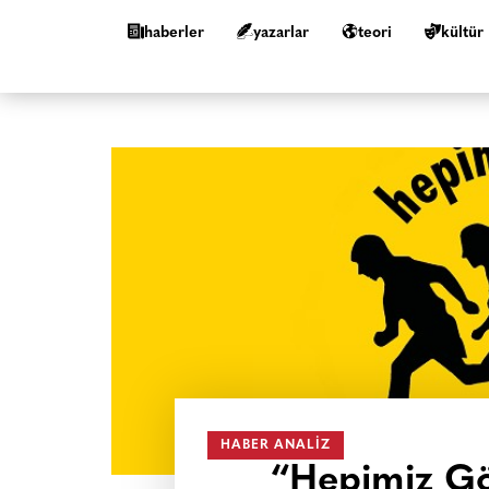
haberler
yazarlar
teori
kültür
HABER ANALIZ
“Hepimiz Gö