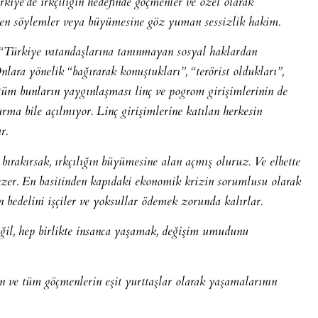
kiye’de ırkçılığın hedefinde göçmenler ve özel olarak
eten söylemler veya büyümesine göz yuman sessizlik hakim.
n “Türkiye vatandaşlarına tanınmayan sosyal haklardan
nlara yönelik “bağırarak konuştukları”, “terörist oldukları”,
te tüm bunların yaygınlaşması linç ve pogrom girişimlerinin de
urma bile açılmıyor. Linç girişimlerine katılan herkesin
r.
z bırakırsak, ırkçılığın büyümesine alan açmış oluruz. Ve elbette
 ezer. En basitinden kapıdaki ekonomik krizin sorumlusu olarak
n bedelini işçiler ve yoksullar ödemek zorunda kalırlar.
ğil, hep birlikte insanca yaşamak, değişim umudunu
n ve tüm göçmenlerin eşit yurttaşlar olarak yaşamalarının