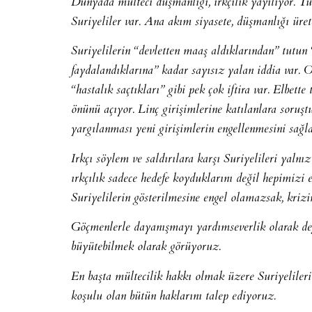
Dünyada mülteci düşmanlığı, ırkçılık yayılıyor. Tür
Suriyeliler var. Ana akım siyasete, düşmanlığı ür
Suriyelilerin “devletten maaş aldıklarından” tutu
faydalandıklarına” kadar sayısız yalan iddia var. O
“hastalık saçtıkları” gibi pek çok iftira var. Elbet
önünü açıyor. Linç girişimlerine katılanlara soruşt
yargılanması yeni girişimlerin engellenmesini sağla
Irkçı söylem ve saldırılara karşı Suriyelileri yalnı
ırkçılık sadece hedefe koyduklarını değil hepimizi
Suriyelilerin gösterilmesine engel olamazsak, krizi
Göçmenlerle dayanışmayı yardımseverlik olarak de
büyütebilmek olarak görüyoruz.
En başta mültecilik hakkı olmak üzere Suriyelileri
koşulu olan bütün haklarını talep ediyoruz.