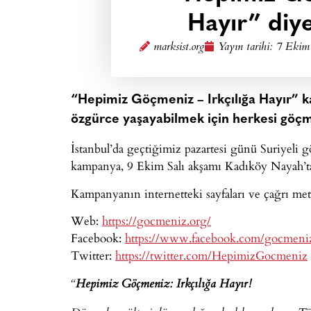
Hayır” diye
marksist.org
Yayın tarihi:
7 Ekim
“Hepimiz Göçmeniz – Irkçılığa Hayır” k
özgürce yaşayabilmek için herkesi göçm
İstanbul’da geçtiğimiz pazartesi günü Suriyeli gö
kampanya, 9 Ekim Salı akşamı Kadıköy Nayah’t
Kampanyanın internetteki sayfaları ve çağrı met
Web:
https://gocmeniz.org/
Facebook:
https://www.facebook.com/gocmeni
Twitter:
https://twitter.com/HepimizGocmeniz
“
Hepimiz Göçmeniz: Irkçılığa Hayır!