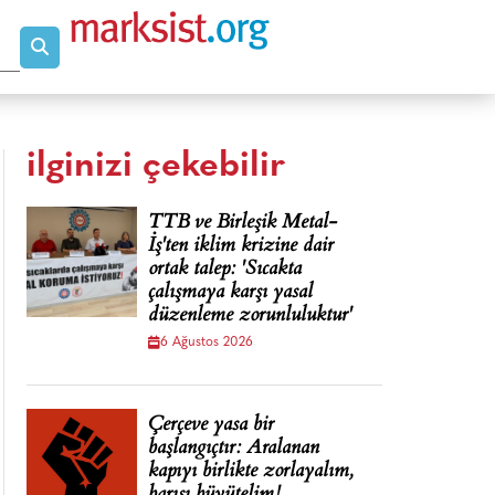
ilginizi çekebilir
TTB ve Birleşik Metal-
İş'ten iklim krizine dair
ortak talep: 'Sıcakta
çalışmaya karşı yasal
düzenleme zorunluluktur'
6 Ağustos 2026
Çerçeve yasa bir
başlangıçtır: Aralanan
kapıyı birlikte zorlayalım,