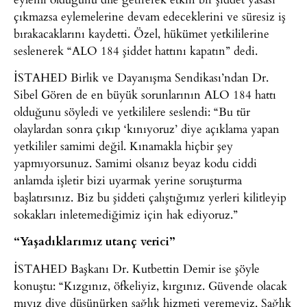
çıkmazsa eylemelerine devam edeceklerini ve süresiz iş
bırakacaklarını kaydetti. Özel, hükümet yetkililerine
seslenerek “ALO 184 şiddet hattını kapatın” dedi.
İSTAHED Birlik ve Dayanışma Sendikası’ndan Dr.
Sibel Gören de en büyük sorunlarının ALO 184 hattı
olduğunu söyledi ve yetkililere seslendi: “Bu tür
olaylardan sonra çıkıp ‘kınıyoruz’ diye açıklama yapan
yetkililer samimi değil. Kınamakla hiçbir şey
yapmıyorsunuz. Samimi olsanız beyaz kodu ciddi
anlamda işletir bizi uyarmak yerine soruşturma
başlatırsınız. Biz bu şiddeti çalıştığımız yerleri kilitleyip
sokakları inletemediğimiz için hak ediyoruz.”
“Yaşadıklarımız utanç verici”
İSTAHED Başkanı Dr. Kutbettin Demir ise şöyle
konuştu: “Kızgınız, öfkeliyiz, kırgınız. Güvende olacak
mıyız diye düşünürken sağlık hizmeti veremeyiz. Sağlık