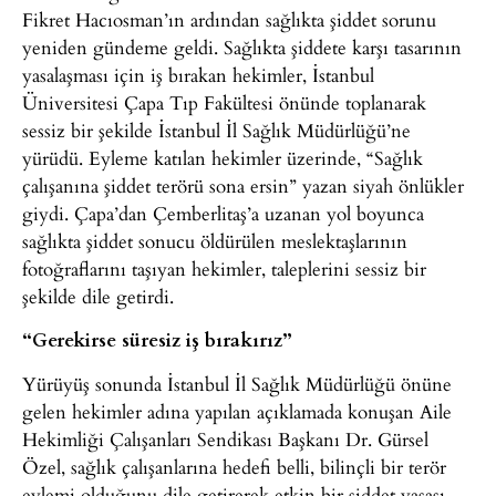
Fikret Hacıosman’ın ardından sağlıkta şiddet sorunu
yeniden gündeme geldi. Sağlıkta şiddete karşı tasarının
yasalaşması için iş bırakan hekimler, İstanbul
Üniversitesi Çapa Tıp Fakültesi önünde toplanarak
sessiz bir şekilde İstanbul İl Sağlık Müdürlüğü’ne
yürüdü. Eyleme katılan hekimler üzerinde, “Sağlık
çalışanına şiddet terörü sona ersin” yazan siyah önlükler
giydi. Çapa’dan Çemberlitaş’a uzanan yol boyunca
sağlıkta şiddet sonucu öldürülen meslektaşlarının
fotoğraflarını taşıyan hekimler, taleplerini sessiz bir
şekilde dile getirdi.
“Gerekirse süresiz iş bırakırız”
Yürüyüş sonunda İstanbul İl Sağlık Müdürlüğü önüne
gelen hekimler adına yapılan açıklamada konuşan Aile
Hekimliği Çalışanları Sendikası Başkanı Dr. Gürsel
Özel, sağlık çalışanlarına hedefi belli, bilinçli bir terör
eylemi olduğunu dile getirerek etkin bir şiddet yasası