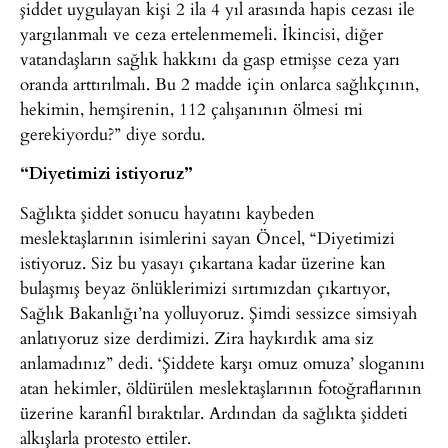
şiddet uygulayan kişi 2 ila 4 yıl arasında hapis cezası ile
yargılanmalı ve ceza ertelenmemeli. İkincisi, diğer
vatandaşların sağlık hakkını da gasp etmişse ceza yarı
oranda arttırılmalı. Bu 2 madde için onlarca sağlıkçının,
hekimin, hemşirenin, 112 çalışanının ölmesi mi
gerekiyordu?” diye sordu.
“Diyetimizi istiyoruz”
Sağlıkta şiddet sonucu hayatını kaybeden
meslektaşlarının isimlerini sayan Öncel, “Diyetimizi
istiyoruz. Siz bu yasayı çıkartana kadar üzerine kan
bulaşmış beyaz önlüklerimizi sırtımızdan çıkartıyor,
Sağlık Bakanlığı’na yolluyoruz. Şimdi sessizce simsiyah
anlatıyoruz size derdimizi. Zira haykırdık ama siz
anlamadınız” dedi. ‘Şiddete karşı omuz omuza’ sloganını
atan hekimler, öldürülen meslektaşlarının fotoğraflarının
üzerine karanfil bıraktılar. Ardından da sağlıkta şiddeti
alkışlarla protesto ettiler.