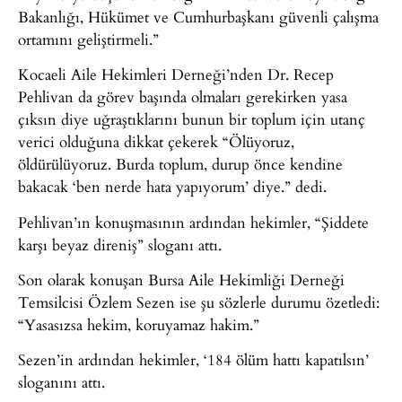
Bakanlığı, Hükümet ve Cumhurbaşkanı güvenli çalışma
ortamını geliştirmeli.”
Kocaeli Aile Hekimleri Derneği’nden Dr. Recep
Pehlivan da görev başında olmaları gerekirken yasa
çıksın diye uğraştıklarını bunun bir toplum için utanç
verici olduğuna dikkat çekerek “Ölüyoruz,
öldürülüyoruz. Burda toplum, durup önce kendine
bakacak ‘ben nerde hata yapıyorum’ diye.” dedi.
Pehlivan’ın konuşmasının ardından hekimler, “Şiddete
karşı beyaz direniş” sloganı attı.
Son olarak konuşan Bursa Aile Hekimliği Derneği
Temsilcisi Özlem Sezen ise şu sözlerle durumu özetledi:
“Yasasızsa hekim, koruyamaz hakim.”
Sezen’in ardından hekimler, ‘184 ölüm hattı kapatılsın’
sloganını attı.