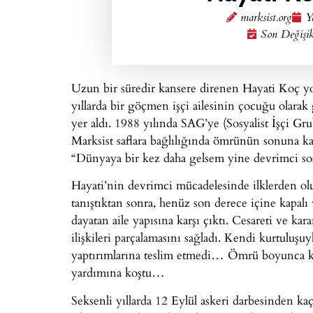
marksist.org
Y
Son Değişik
Uzun bir süredir kansere direnen Hayati Koç yold
yıllarda bir göçmen işçi ailesinin çocuğu olarak 
yer aldı. 1988 yılında SAG’ye (Sosyalist İşçi Gr
Marksist saflara bağlılığında ömrünün sonuna ka
“Dünyaya bir kez daha gelsem yine devrimci sos
Hayati’nin devrimci mücadelesinde ilklerden oluş
tanıştıktan sonra, henüz son derece içine kapalı
dayatan aile yapısına karşı çıktı. Cesareti ve kara
ilişkileri parçalamasını sağladı. Kendi kurtuluşu
yaptırımlarına teslim etmedi… Ömrü boyunca ke
yardımına koştu…
Seksenli yıllarda 12 Eylül askeri darbesinden kaç