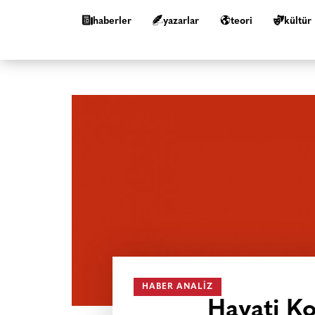
haberler
yazarlar
teori
kültür
HABER ANALIZ
Hayati Ko