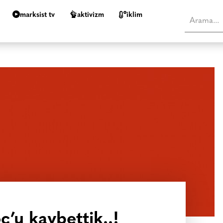
marksist tv
aktivizm
i̇klim
ç’u kaybettik..!