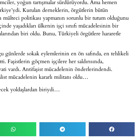
mciler, yoğun tartışmalar sürdürüyordu. Ama hemen
kiye’ydi. Kurulan derneklerin, örgütlerin bütün
n mülteci politikası yapmanın sorunlu bir tutum olduğunu
içinde yaşadıkları ülkenin işçi sınıfı mücadelesinin bir
ularından biri oldu. Bunu, Türkiyeli örgütlere hararetle
 günlerde sokak eylemlerinin en ön safında, en tehlikeli
ti. Faşistlerin göçmen işçilere her saldırısında,
ati vardı. Antifaşist mücadelenin önderlerindendi.
ist mücadelenin kararlı militanı oldu…
ecek yoldaşlardan biriydi…