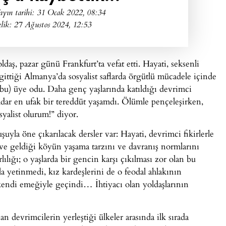
ayın tarihi:
31 Ocak 2022, 08:34
lik: 27 Ağustos 2024, 12:53
aş, pazar günü Frankfurt’ta vefat etti. Hayati, seksenli
gittiği Almanya’da sosyalist saflarda örgütlü mücadele içinde
ubu) üye odu. Daha genç yaşlarında katıldığı devrimci
dar en ufak bir tereddüt yaşamdı. Ölümle pençeleşirken,
yalist olurum!” diyor.
uyla öne çıkarılacak dersler var: Hayati, devrimci fikirlerle
 ve geldiği köyün yaşama tarzını ve davranış normlarını
rlılığı; o yaşlarda bir gencin karşı çıkılması zor olan bu
yla yetinmedi, kız kardeşlerini de o feodal ahlakının
ndi emeğiyle geçindi… İhtiyacı olan yoldaşlarının
an devrimcilerin yerleştiği ülkeler arasında ilk sırada