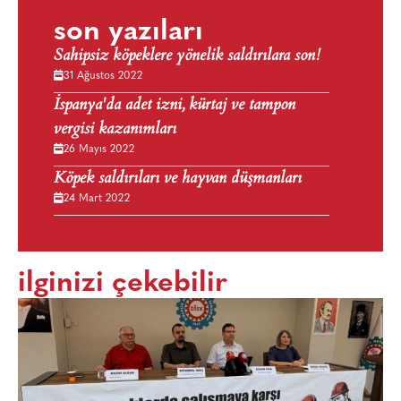
son yazıları
Sahipsiz köpeklere yönelik saldırılara son!
31 Ağustos 2022
İspanya'da adet izni, kürtaj ve tampon
vergisi kazanımları
26 Mayıs 2022
Köpek saldırıları ve hayvan düşmanları
24 Mart 2022
ilginizi çekebilir