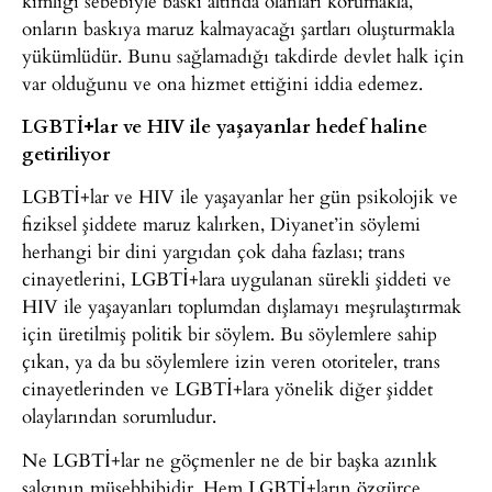
kimliği sebebiyle baskı altında olanları korumakla,
onların baskıya maruz kalmayacağı şartları oluşturmakla
yükümlüdür. Bunu sağlamadığı takdirde devlet halk için
var olduğunu ve ona hizmet ettiğini iddia edemez.
LGBTİ+lar ve HIV ile yaşayanlar hedef haline
getiriliyor
LGBTİ+lar ve HIV ile yaşayanlar her gün psikolojik ve
fiziksel şiddete maruz kalırken, Diyanet’in söylemi
herhangi bir dini yargıdan çok daha fazlası; trans
cinayetlerini, LGBTİ+lara uygulanan sürekli şiddeti ve
HIV ile yaşayanları toplumdan dışlamayı meşrulaştırmak
için üretilmiş politik bir söylem. Bu söylemlere sahip
çıkan, ya da bu söylemlere izin veren otoriteler, trans
cinayetlerinden ve LGBTİ+lara yönelik diğer şiddet
olaylarından sorumludur.
Ne LGBTİ+lar ne göçmenler ne de bir başka azınlık
salgının müsebbibidir. Hem LGBTİ+ların özgürce