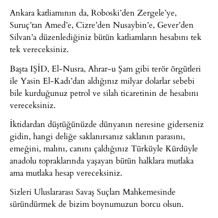
Ankara katliamının da, Roboski’den Zergele’ye,
Suruç’tan Amed’e, Cizre’den Nusaybin’e, Gever’den
Silvan’a düzenlediğiniz bütün katliamların hesabını tek
tek vereceksiniz.
Başta IŞİD, El-Nusra, Ahrar-u Şam gibi terör örgütleri
ile Yasin El-Kadı’dan aldığınız milyar dolarlar sebebi
bile kurduğunuz petrol ve silah ticaretinin de hesabını
vereceksiniz.
İktidardan düştüğünüzde dünyanın neresine giderseniz
gidin, hangi deliğe saklanırsanız saklanın parasını,
emeğini, malını, canını çaldığınız Türküyle Kürdüyle
anadolu topraklarında yaşayan bütün halklara mutlaka
ama mutlaka hesap vereceksiniz.
Sizleri Uluslararası Savaş Suçları Mahkemesinde
süründürmek de bizim boynumuzun borcu olsun.