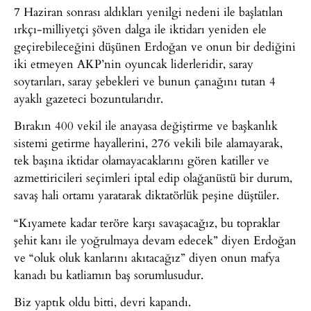
7 Haziran sonrası aldıkları yenilgi nedeni ile başlatılan
ırkçı-milliyetçi şöven dalga ile iktidarı yeniden ele
geçirebileceğini düşünen Erdoğan ve onun bir dediğini
iki etmeyen AKP’nin oyuncak liderleridir, saray
soytarıları, saray şebekleri ve bunun çanağını tutan 4
ayaklı gazeteci bozuntularıdır.
Bırakın 400 vekil ile anayasa değiştirme ve başkanlık
sistemi getirme hayallerini, 276 vekili bile alamayarak,
tek başına iktidar olamayacaklarını gören katiller ve
azmettiricileri seçimleri iptal edip olağanüstü bir durum,
savaş hali ortamı yaratarak diktatörlük peşine düştüler.
“Kıyamete kadar teröre karşı savaşacağız, bu topraklar
şehit kanı ile yoğrulmaya devam edecek” diyen Erdoğan
ve “oluk oluk kanlarını akıtacağız” diyen onun mafya
kanadı bu katliamın baş sorumlusudur.
Biz yaptık oldu bitti, devri kapandı.