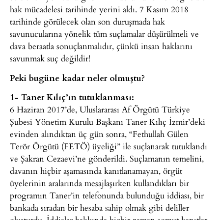
hak mücadelesi tarihinde yerini aldı. 7 Kasım 2018
tarihinde görülecek olan son duruşmada hak
savunucularına yönelik tüm suçlamalar düşürülmeli ve
dava beraatla sonuçlanmalıdır, çünkü insan haklarını
savunmak suç değildir!
Peki bugüne kadar neler olmuştu?
1- Taner Kılıç’ın tutuklanması:
6 Haziran 2017’de, Uluslararası Af Örgütü Türkiye
Şubesi Yönetim Kurulu Başkanı Taner Kılıç İzmir’deki
evinden alındıktan üç gün sonra, “Fethullah Gülen
Terör Örgütü (FETÖ) üyeliği” ile suçlanarak tutuklandı
ve Şakran Cezaevi’ne gönderildi. Suçlamanın temelini,
davanın hiçbir aşamasında kanıtlanamayan, örgüt
üyelerinin aralarında mesajlaşırken kullandıkları bir
programın Taner’in telefonunda bulunduğu iddiası, bir
bankada sıradan bir hesaba sahip olmak gibi deliller
oluşturdu. İddialar hakkında hiçbir zaman somut kanıtlar