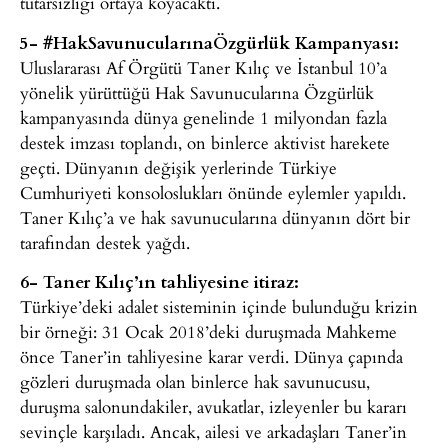
tutarsızlığı ortaya koyacaktı.
5- #HakSavunucularınaÖzgürlük Kampanyası:
Uluslararası Af Örgütü Taner Kılıç ve İstanbul 10’a
yönelik yürüttüğü Hak Savunucularına Özgürlük
kampanyasında dünya genelinde 1 milyondan fazla
destek imzası toplandı, on binlerce aktivist harekete
geçti. Dünyanın değişik yerlerinde Türkiye
Cumhuriyeti konsoloslukları önünde eylemler yapıldı.
Taner Kılıç’a ve hak savunucularına dünyanın dört bir
tarafından destek yağdı.
6- Taner Kılıç’ın tahliyesine itiraz:
Türkiye’deki adalet sisteminin içinde bulunduğu krizin
bir örneği: 31 Ocak 2018’deki duruşmada Mahkeme
önce Taner’in tahliyesine karar verdi. Dünya çapında
gözleri duruşmada olan binlerce hak savunucusu,
duruşma salonundakiler, avukatlar, izleyenler bu kararı
sevinçle karşıladı. Ancak, ailesi ve arkadaşları Taner’in