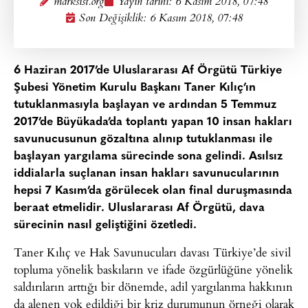
marksist.org
Yayın tarihi:
6 Kasım 2018, 07:48
Son Değişiklik: 6 Kasım 2018, 07:48
6 Haziran 2017’de Uluslararası Af Örgütü Türkiye
Şubesi Yönetim Kurulu Başkanı Taner Kılıç’ın
tutuklanmasıyla başlayan ve ardından 5 Temmuz
2017’de Büyükada’da toplantı yapan 10 insan hakları
savunucusunun gözaltına alınıp tutuklanması ile
başlayan yargılama sürecinde sona gelindi. Asılsız
iddialarla suçlanan insan hakları savunucularının
hepsi 7 Kasım’da görülecek olan final duruşmasında
beraat etmelidir. Uluslararası Af Örgütü, dava
sürecinin nasıl geliştiğini özetledi.
Taner Kılıç ve Hak Savunucuları davası Türkiye’de sivil
topluma yönelik baskıların ve ifade özgürlüğüne yönelik
saldırıların arttığı bir dönemde, adil yargılanma hakkının
da alenen yok edildiği bir kriz durumunun örneği olarak