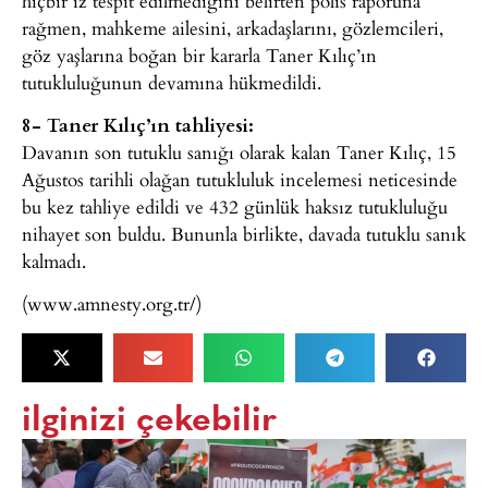
hiçbir iz tespit edilmediğini belirten polis raporuna
rağmen, mahkeme ailesini, arkadaşlarını, gözlemcileri,
göz yaşlarına boğan bir kararla Taner Kılıç’ın
tutukluluğunun devamına hükmedildi.
8- Taner Kılıç’ın tahliyesi:
Davanın son tutuklu sanığı olarak kalan Taner Kılıç, 15
Ağustos tarihli olağan tutukluluk incelemesi neticesinde
bu kez tahliye edildi ve 432 günlük haksız tutukluluğu
nihayet son buldu. Bununla birlikte, davada tutuklu sanık
kalmadı.
(www.amnesty.org.tr/)
ilginizi çekebilir