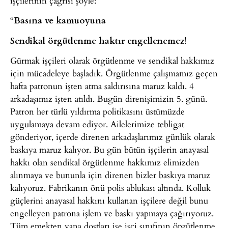
işçilerinin çağrısı şöyle:
“
Basına ve kamuoyuna
Sendikal örgütlenme haktır engellenemez!
Gürmak işçileri olarak örgütlenme ve sendikal hakkımız
için mücadeleye başladık. Örgütlenme çalışmamız geçen
hafta patronun işten atma saldırısına maruz kaldı. 4
arkadaşımız işten atıldı. Bugün direnişimizin 5. günü.
Patron her türlü yıldırma politikasını üstümüzde
uygulamaya devam ediyor. Ailelerimize tebligat
gönderiyor, içerde direnen arkadaşlarımız günlük olarak
baskıya maruz kalıyor. Bu gün bütün işçilerin anayasal
hakkı olan sendikal örgütlenme hakkımız elimizden
alınmaya ve bununla için direnen bizler baskıya maruz
kalıyoruz. Fabrikanın önü polis ablukası altında. Kolluk
güçlerini anayasal hakkını kullanan işçilere değil bunu
engelleyen patrona işlem ve baskı yapmaya çağırıyoruz.
Tüm emekten yana dostları ise işçi sınıfının örgütlenme