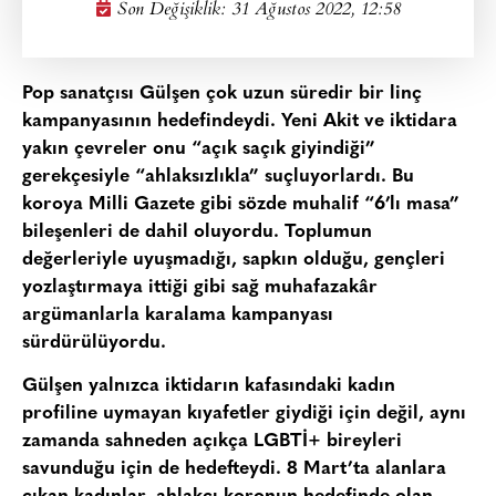
Son Değişiklik: 31 Ağustos 2022, 12:58
Pop sanatçısı Gülşen çok uzun süredir bir linç
kampanyasının hedefindeydi. Yeni Akit ve iktidara
yakın çevreler onu “açık saçık giyindiği”
gerekçesiyle “ahlaksızlıkla” suçluyorlardı. Bu
koroya Milli Gazete gibi sözde muhalif “6’lı masa”
bileşenleri de dahil oluyordu. Toplumun
değerleriyle uyuşmadığı, sapkın olduğu, gençleri
yozlaştırmaya ittiği gibi sağ muhafazakâr
argümanlarla karalama kampanyası
sürdürülüyordu.
Gülşen yalnızca iktidarın kafasındaki kadın
profiline uymayan kıyafetler giydiği için değil, aynı
zamanda sahneden açıkça LGBTİ+ bireyleri
savunduğu için de hedefteydi. 8 Mart’ta alanlara