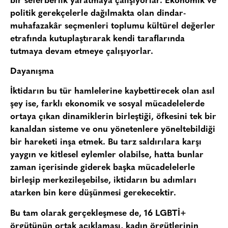
bir seferberlik yaratmaya çalışıyorlar. Ekonomik ve
politik gerekçelerle dağılmakta olan dindar-
muhafazakâr seçmenleri toplumu kültürel değerler
etrafında kutuplaştırarak kendi taraflarında
tutmaya devam etmeye çalışıyorlar.
Dayanışma
İktidarın bu tür hamlelerine kaybettirecek olan asıl
şey ise, farklı ekonomik ve sosyal mücadelelerde
ortaya çıkan dinamiklerin birleştiği, öfkesini tek bir
kanaldan sisteme ve onu yönetenlere yöneltebildiği
bir hareketi inşa etmek. Bu tarz saldırılara karşı
yaygın ve kitlesel eylemler olabilse, hatta bunlar
zaman içerisinde giderek başka mücadelelerle
birleşip merkezileşebilse, iktidarın bu adımları
atarken bin kere düşünmesi gerekecektir.
Bu tam olarak gerçekleşmese de, 16 LGBTİ+
örgütünün ortak açıklaması, kadın örgütlerinin