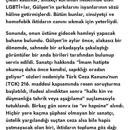
çıkan kadınlar, ahlakçı koronun hedefinde olan
LGBTİ+lar, Gülşen’in şarkılarını isyanlarının sözü
hâline getirmişlerdi. Bütün bunlar, cinsiyetçi ve
homofobik iktidarın canını sıkmak için yeterliydi.
Sonunda, onun üstüne gidecek hamleyi yapacak
bahane bulundu. Gülşen’in aylar önce, alakasız bir
dönemde, sahnede bir arkadaşıyla şakalaştığı
görüntüler bir anda birileri tarafından bulunup
servis edildi. Sanatçı hakkında “İmam hatipte
okumuş daha önce kendisi, sapıklığı oradan
geliyor” sözleri nedeniyle Türk Ceza Kanunu’nun
(TCK) 216. maddesi kapsamında resen soruşturma
başlatıldı, ifadesi alındıktan sonra “halkı kin ve
düşmanlığa tahrik veya aşağılama” suçlamasıyla
tutuklandı. Birkaç gün sonra ise “ev hapsine” alındı.
Hiçbir yere kaçma şüphesi olmayan bir sanatçı,
üstelik yargılandığı suçtan ceza alsa bile hapis
yatmayacak olan biri, iktidarın topluma göz dağı