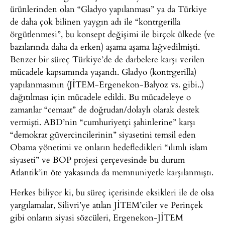
ürünlerinden olan “Gladyo yapılanması” ya da Türkiye
de daha çok bilinen yaygın adı ile “kontrgerilla
örgütlenmesi”, bu konsept değişimi ile birçok ülkede (ve
bazılarında daha da erken) aşama aşama lağvedilmişti.
Benzer bir süreç Türkiye’de de darbelere karşı verilen
mücadele kapsamında yaşandı. Gladyo (kontrgerilla)
yapılanmasının (JİTEM-Ergenekon-Balyoz vs. gibi..)
dağıtılması için mücadele edildi. Bu mücadeleye o
zamanlar “cemaat” de doğrudan/dolaylı olarak destek
vermişti. ABD’nin “cumhuriyetçi şahinlerine” karşı
“demokrat güvercincilerinin” siyasetini temsil eden
Obama yönetimi ve onların hedefledikleri “ılımlı islam
siyaseti” ve BOP projesi çerçevesinde bu durum
Atlantik’in öte yakasında da memnuniyetle karşılanmıştı.
Herkes biliyor ki, bu süreç içerisinde eksikleri ile de olsa
yargılamalar, Silivri’ye atılan JİTEM’ciler ve Perinçek
gibi onların siyasi sözcüleri, Ergenekon-JİTEM