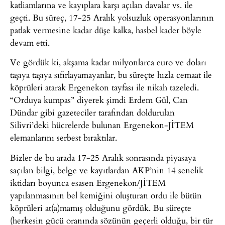
katliamlarına ve kayıplara karşı açılan davalar vs. ile
geçti. Bu süreç, 17-25 Aralık yolsuzluk operasyonlarının
patlak vermesine kadar düşe kalka, hasbel kader böyle
devam etti.
Ve gördük ki, akşama kadar milyonlarca euro ve doları
taşıya taşıya sıfırlayamayanlar, bu süreçte hızla cemaat ile
köprüleri atarak Ergenekon tayfası ile nikah tazeledi.
“Orduya kumpas” diyerek şimdi Erdem Gül, Can
Dündar gibi gazeteciler tarafından doldurulan
Silivri’deki hücrelerde bulunan Ergenekon-JİTEM
elemanlarını serbest bıraktılar.
Bizler de bu arada 17-25 Aralık sonrasında piyasaya
saçılan bilgi, belge ve kayıtlardan AKP’nin 14 senelik
iktidarı boyunca esasen Ergenekon/JİTEM
yapılanmasının bel kemiğini oluşturan ordu ile bütün
köprüleri at(a)mamış olduğunu gördük. Bu süreçte
(herkesin gücü oranında sözünün geçerli olduğu, bir tür