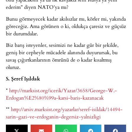
ederim” diyen NATO’ya mı?
Bunu görmeyecek kadar akılsızlar mı, körler mi, yakında
göreceğiz. Ama görünen o ki, oldukça çaresiz ve güçsüz
bir durumdalar.
Biz barış isteyenler, sesimizi ne kadar gür bir şekilde,
geniş bir cepheyle mücadele alanında duyurursak, bu
savaş çığırtkanlarının ömrünü de o kadar kısaltmış
oluruz.
S. Şeref Işıldak
*
http://marksist.org/icerik/Yazar/3658/George-W.-
Erdogan%E2%80%99a-karsi-baris-kazanacak
**
http://arsiv.marksist.org/yazarlar/seref-isildak/14494-
sarin-gazi-ve-erdoganin-degersiz-yalnizligi