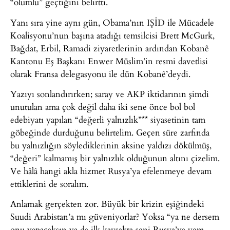
“olumlu” geçtiğini belirtti.
Yanı sıra yine aynı gün, Obama’nın IŞİD ile Mücadele
Koalisyonu’nun başına atadığı temsilcisi Brett McGurk,
Bağdat, Erbil, Ramadi ziyaretlerinin ardından Kobanê
Kantonu Eş Başkanı Enwer Müslim’in resmi davetlisi
olarak Fransa delegasyonu ile dün Kobanê’deydi.
Yazıyı sonlandırırken; saray ve AKP iktidarının şimdi
unutulan ama çok değil daha iki sene önce bol bol
edebiyatı yapılan “değerli yalnızlık”** siyasetinin tam
göbeğinde durduğunu belirtelim. Geçen süre zarfında
bu yalnızlığın söylediklerinin aksine yaldızı dökülmüş,
“değeri” kalmamış bir yalnızlık olduğunun altını çizelim.
Ve hâlâ hangi akla hizmet Rusya’ya efelenmeye devam
ettiklerini de soralım.
Anlamak gerçekten zor. Büyük bir krizin eşiğindeki
Suudi Arabistan’a mı güveniyorlar? Yoksa “ya ne dersem
onu yapacaksın ya da ilk kavşakta seni Rusya’ya yem