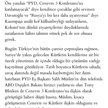
Öte yandan “PYD, Cenevre 3 Konferansı’na
katılamayacak” diye kendince çocuklar gibi sevinen
Davutoğlu ve “Rusya’yı bir kez daha uyarıyoruz” diye
Kasımpaşa usulü kof külhanbeyliği taslayanların,
Kobanê’nin dünkü ziyaretçilerini duyduklarında
suratlarının hâlini tahmin etmek pek de zor olmasa
gerek.
Bugün Türkiye’nin bütün çaresiz çırpınışlara rağmen,
Suriye’de yakın gelecekte Kürtlerin kendilerine ait bir
özerk yönetimin de içinde olduğu bir çözümün varlığı
kaçınılmaz gözüküyor. Tarih boyunca Kürtlerin sahada,
savaş alanında değil masada kaybettiğini her daim
hatırlatan PYD Eş Başkanı Salih Müslim’in dün telefonla
ABD Dışişleri Bakanı birinci yardımcısı olan Tony
Blinken ile Cenevre 3 Konferansı’na ilişkin olarak
görüştüğü haberi düştü basına. Müslim, kısaca
görüşmenin Cenevre ve Kürtlere ilişkin olduğunu ve