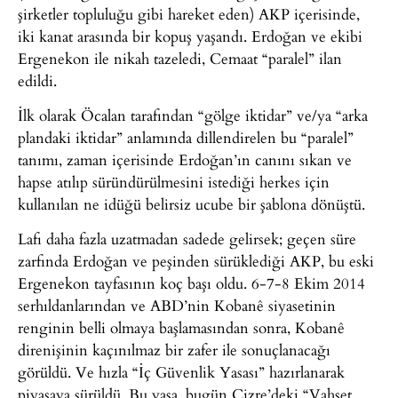
şirketler topluluğu gibi hareket eden) AKP içerisinde,
iki kanat arasında bir kopuş yaşandı. Erdoğan ve ekibi
Ergenekon ile nikah tazeledi, Cemaat “paralel” ilan
edildi.
İlk olarak Öcalan tarafından “gölge iktidar” ve/ya “arka
plandaki iktidar” anlamında dillendirelen bu “paralel”
tanımı, zaman içerisinde Erdoğan’ın canını sıkan ve
hapse atılıp süründürülmesini istediği herkes için
kullanılan ne idüğü belirsiz ucube bir şablona dönüştü.
Lafı daha fazla uzatmadan sadede gelirsek; geçen süre
zarfında Erdoğan ve peşinden sürüklediği AKP, bu eski
Ergenekon tayfasının koç başı oldu. 6-7-8 Ekim 2014
serhıldanlarından ve ABD’nin Kobanê siyasetinin
renginin belli olmaya başlamasından sonra, Kobanê
direnişinin kaçınılmaz bir zafer ile sonuçlanacağı
görüldü. Ve hızla “İç Güvenlik Yasası” hazırlanarak
piyasaya sürüldü. Bu yasa, bugün Cizre’deki “Vahşet