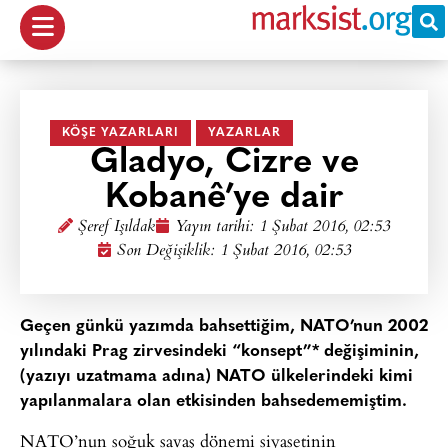
KÖŞE YAZARLARI
YAZARLAR
Gladyo, Cizre ve
Kobanê’ye dair
Şeref Işıldak
Yayın tarihi:
1 Şubat 2016, 02:53
Son Değişiklik: 1 Şubat 2016, 02:53
Geçen günkü yazımda bahsettiğim, NATO’nun 2002
yılındaki Prag zirvesindeki “konsept”* değişiminin,
(yazıyı uzatmama adına) NATO ülkelerindeki kimi
yapılanmalara olan etkisinden bahsedememiştim.
NATO’nun soğuk savaş dönemi siyasetinin