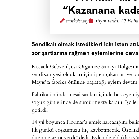
“Kazanana kad
marksist.org
Yayın tarihi:
27 Ekim 
Sendikalı olmak istedikleri için işten atı
zor şartlarına rağmen eylemlerine deva
Kocaeli Gebze ilçesi Organize Sanayi Bölgesi’
sendika üyesi oldukları için işten çıkarılan ve
Mayıs’ta fabrika önünde başlattığı eylem devam 
Fabrika önünde mesai saatleri içinde bekleyen iş
soğuk günlerinde de sürdürmekte kararlı. İşçile
getirdi.
14 yıl boyunca Flormar’a emek harcadığını beli
İlk günkü coşkumuzu hiç kaybetmedik. Özellikl
direnme azmi verdi” dedi. Eylemde oldukları sür