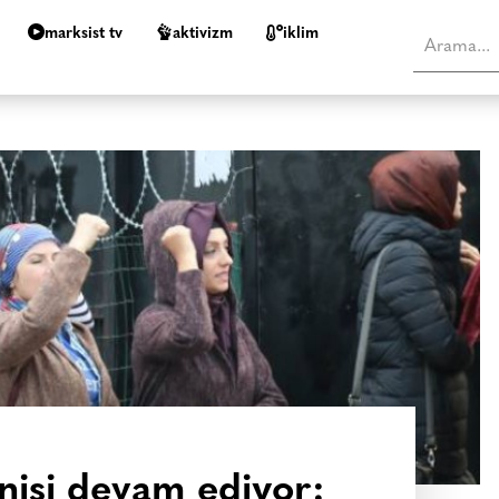
marksist tv
aktivizm
i̇klim
nişi devam ediyor: