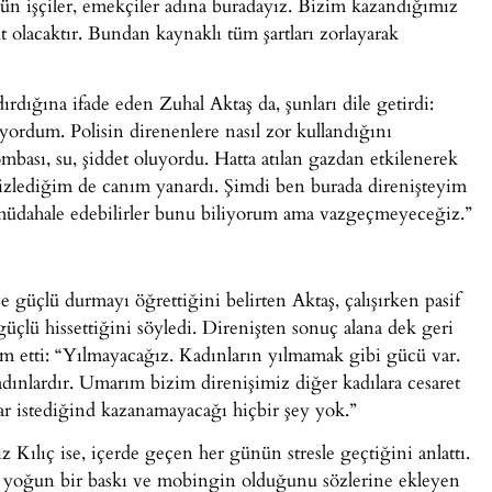
ün işçiler, emekçiler adına buradayız. Bizim kazandığımız
 olacaktır. Bundan kaynaklı tüm şartları zorlayarak
ırdığına ifade eden Zuhal Aktaş da, şunları dile getirdi:
iyordum. Polisin direnenlere nasıl zor kullandığını
bası, su, şiddet oluyordu. Hatta atılan gazdan etkilenerek
 izlediğim de canım yanardı. Şimdi ben burada direnişteyim
 müdahale edebilirler bunu biliyorum ama vazgeçmeyeceğiz.”
 güçlü durmayı öğrettiğini belirten Aktaş, çalışırken pasif
güçlü hissettiğini söyledi. Direnişten sonuç alana dek geri
m etti: “Yılmayacağız. Kadınların yılmamak gibi gücü var.
kadınlardır. Umarım bizim direnişimiz diğer kadılara cesaret
lar istediğind kazanamayacağı hiçbir şey yok.”
liz Kılıç ise, içerde geçen her günün stresle geçtiğini anlattı.
e yoğun bir baskı ve mobingin olduğunu sözlerine ekleyen