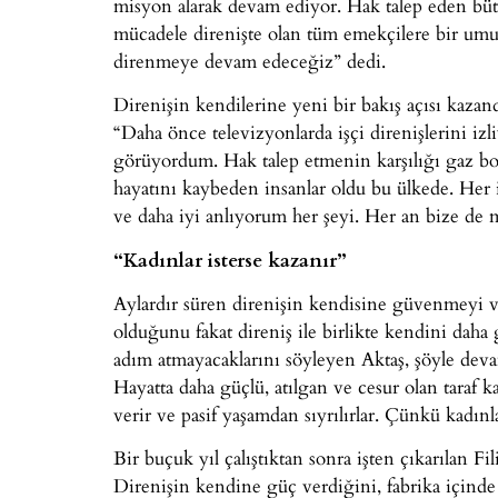
misyon alarak devam ediyor. Hak talep eden büt
mücadele direnişte olan tüm emekçilere bir umut
direnmeye devam edeceğiz” dedi.
Direnişin kendilerine yeni bir bakış açısı kazand
“Daha önce televizyonlarda işçi direnişlerini izl
görüyordum. Hak talep etmenin karşılığı gaz bom
hayatını kaybeden insanlar oldu bu ülkede. Her
ve daha iyi anlıyorum her şeyi. Her an bize de
“Kadınlar isterse kazanır”
Aylardır süren direnişin kendisine güvenmeyi ve
olduğunu fakat direniş ile birlikte kendini daha 
adım atmayacaklarını söyleyen Aktaş, şöyle deva
Hayatta daha güçlü, atılgan ve cesur olan taraf 
verir ve pasif yaşamdan sıyrılırlar. Çünkü kadın
Bir buçuk yıl çalıştıktan sonra işten çıkarılan Fi
Direnişin kendine güç verdiğini, fabrika içind