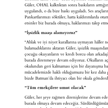
Güler, OHAL kalktıktan sonra baskıların arttığını 
uygulandı, o da bize baskı uyguladı. Ses araçla
Pankartlarımızı söktüler, hatta kaldırımlarda ot
etsinler biz burada olmaya, haklarımızı talep et
“İşsizlik maaşı alamıyoruz”
“Ahlak ve iyi niyet kurallarına uymayan hâller n
bulamadıklarını aktaran Güler, işsizlik maaşından
çocuğu okuyanların ve kredi borcu olan arkadaş
burada direnmeye devam ediyoruz. Okulların açıl
okulundan geri kalmaması için bir dayanışma baş
mücadelemizde haklı olduğumuzu bir kez daha gö
bizde Batman’da ihtiyacı olan bir okula gönderd
“Tüm emekçilere umut olacak”
Güler, her şeye rağmen direnişlerine devam edec
burada olmaya devam edeceğiz. Sürdürdüğümüz dir