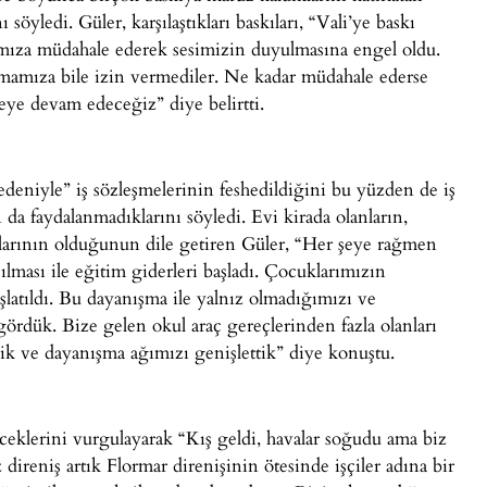
söyledi. Güler, karşılaştıkları baskıları, “Vali’ye baskı
rımıza müdahale ederek sesimizin duyulmasına engel oldu.
urmamıza bile izin vermediler. Ne kadar müdahale ederse
meye devam edeceğiz” diye belirtti.
edeniyle” iş sözleşmelerinin feshedildiğini bu yüzden de iş
 da faydalanmadıklarını söyledi. Evi kirada olanların,
larının olduğunun dile getiren Güler, “Her şeye rağmen
ması ile eğitim giderleri başladı. Çocuklarımızın
latıldı. Bu dayanışma ile yalnız olmadığımızı ve
rdük. Bize gelen okul araç gereçlerinden fazla olanları
ik ve dayanışma ağımızı genişlettik” diye konuştu.
eklerini vurgulayarak “Kış geldi, havalar soğudu ama biz
eniş artık Flormar direnişinin ötesinde işçiler adına bir