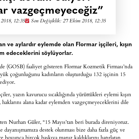
ar vazgeçmeyeceğiz”
2018, 12:35
Son Değişiklik: 27 Ekim 2018, 12:35
lan ve aylardır eylemde olan Flormar işçileri, kışın
m edeceklerini söylüyorlar.
nde (GOSB) faaliyet gösteren Flormar Kozmetik Firması’nda
 büyük çoğunluğunu kadınların oluşturduğu 132 işçinin 15
ediyor.
çiler, yazın kavurucu sıcaklığında yürüttükleri eylemi kışın
r, haklarını alana kadar eylemden vazgeçmeyeceklerini dile
rten Nurhan Güler, “15 Mayıs’tan beri burada direniyoruz.
e dayanışmamıza destek olunması bize daha fazla güç ve
e boyunca birçok baskıya maruz kaldıklarını hatırlatan