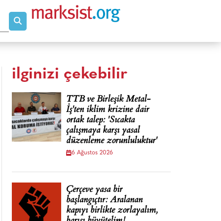
ilginizi çekebilir
TTB ve Birleşik Metal-
İş'ten iklim krizine dair
ortak talep: 'Sıcakta
çalışmaya karşı yasal
düzenleme zorunluluktur'
6 Ağustos 2026
Çerçeve yasa bir
başlangıçtır: Aralanan
kapıyı birlikte zorlayalım,