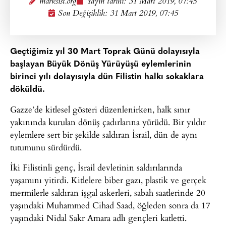
marksist.org
Yayın tarihi:
31 Mart 2019, 07:45
Son Değişiklik: 31 Mart 2019, 07:45
Geçtiğimiz yıl 30 Mart Toprak Günü dolayısıyla
başlayan Büyük Dönüş Yürüyüşü eylemlerinin
birinci yılı dolayısıyla dün Filistin halkı sokaklara
döküldü.
Gazze’de kitlesel gösteri düzenlenirken, halk sınır
yakınında kurulan dönüş çadırlarına yürüdü. Bir yıldır
eylemlere sert bir şekilde saldıran İsrail, dün de aynı
tutumunu sürdürdü.
İki Filistinli genç, İsrail devletinin saldırılarında
yaşamını yitirdi. Kitlelere biber gazı, plastik ve gerçek
mermilerle saldıran işgal askerleri, sabah saatlerinde 20
yaşındaki Muhammed Cihad Saad, öğleden sonra da 17
yaşındaki Nidal Sakr Amara adlı gençleri katletti.