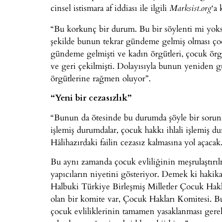
cinsel istismara af iddiası ile ilgili
‘a
Marksist.org
“Bu korkunç bir durum. Bu bir söylenti mi yoks
şekilde bunun tekrar gündeme gelmiş olması çocu
gündeme gelmişti ve kadın örgütleri, çocuk örgütl
ve geri çekilmişti. Dolayısıyla bunun yeniden 
örgütlerine rağmen oluyor”.
“Yeni bir cezasızlık”
“Bunun da ötesinde bu durumda şöyle bir sorun va
işlemiş durumdalar, çocuk hakkı ihlali işlemiş dur
Hâlihazırdaki failin cezasız kalmasına yol açacak
Bu aynı zamanda çocuk evliliğinin meşrulaştırıl
yapıcıların niyetini gösteriyor. Demek ki hakikat
Halbuki Türkiye Birleşmiş Milletler Çocuk Hakla
olan bir komite var, Çocuk Hakları Komitesi. B
çocuk evliliklerinin tamamen yasaklanması gerekt