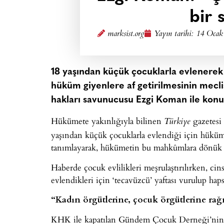
bir 
marksist.org
Yayın tarihi:
14 Ocak
18 yaşından küçük çocuklarla evlenerek
hüküm giyenlere af getirilmesinin mecl
hakları savunucusu Ezgi Koman ile konu
Hükümete yakınlığıyla bilinen
gazetesi 
Türkiye
yaşından küçük çocuklarla evlendiği için hüküm
tanımlayarak, hükümetin bu mahkûmlara dönük af
Haberde çocuk evlilikleri meşrulaştırılırken, cins
evlendikleri için ‘tecavüzcü’ yaftası vurulup hap
“Kadın örgütlerine, çocuk örgütlerine r
KHK ile kapatılan Gündem Çocuk Derneği’nin a