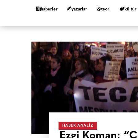
haberler
yazarlar
teori
kültür
HABER ANALIZ
Ezgi Koman: “Çoc