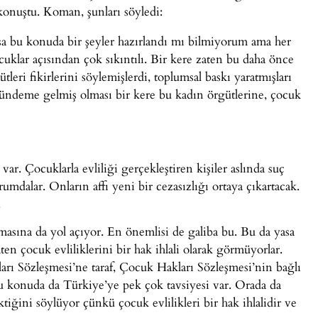
 konuştu. Koman, şunları söyledi:
a bu konuda bir şeyler hazırlandı mı bilmiyorum ama her
klar açısından çok sıkıntılı. Bir kere zaten bu daha önce
eri fikirlerini söylemişlerdi, toplumsal baskı yaratmışları
gündeme gelmiş olması bir kere bu kadın örgütlerine, çocuk
r. Çocuklarla evliliği gerçekleştiren kişiler aslında suç
umdalar. Onların affı yeni bir cezasızlığı ortaya çıkartacak.
.
masına da yol açıyor. En önemlisi de galiba bu. Bu da yasa
en çocuk evliliklerini bir hak ihlali olarak görmüyorlar.
rı Sözleşmesi’ne taraf, Çocuk Hakları Sözleşmesi’nin bağlı
u konuda da Türkiye’ye pek çok tavsiyesi var. Orada da
iğini söylüyor çünkü çocuk evlilikleri bir hak ihlalidir ve