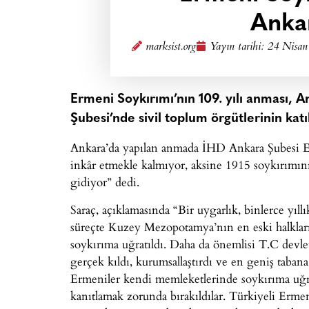
Ankar
marksist.org
Yayın tarihi:
24 Nisan
Ermeni Soykırımı’nın 109. yılı anması, 
Şubesi’nde sivil toplum örgütlerinin katıl
Ankara’da yapılan anmada İHD Ankara Şubesi Eş
inkâr etmekle kalmıyor, aksine 1915 soykırımın
gidiyor” dedi.
Saraç, açıklamasında “Bir uygarlık, binlerce yıll
süreçte Kuzey Mezopotamya’nın en eski halklar
soykırıma uğratıldı. Daha da önemlisi T.C devle
gerçek kıldı, kurumsallaştırdı ve en geniş tabana
Ermeniler kendi memleketlerinde soykırıma uğradı
kanıtlamak zorunda bırakıldılar. Türkiyeli Ermen