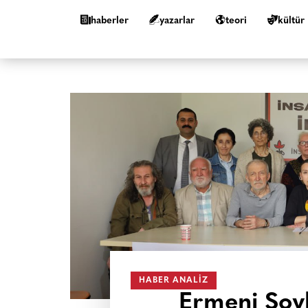
haberler
yazarlar
teori
kültür
HABER ANALIZ
Ermeni Soykı