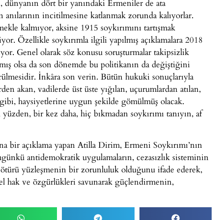
n, dünyanın dört bir yanındaki Ermeniler de ata
n anılarının incitilmesine katlanmak zorunda kalıyorlar.
mekle kalmıyor, aksine 1915 soykırımını tartışmak
or. Özellikle soykırımla ilgili yapılmış açıklamalara 2018
ıyor. Genel olarak söz konusu soruşturmalar takipsizlik
anmış olsa da son dönemde bu politikanın da değiştiğini
ülmesidir. İnkâra son verin. Bütün hukuki sonuçlarıyla
den akan, vadilerde üst üste yığılan, uçurumlardan atılan,
i gibi, haysiyetlerine uygun şekilde gömülmüş olacak.
u yüzden, bir kez daha, hiç bıkmadan soykırımı tanıyın, af
ına bir açıklama yapan Atilla Dirim, Ermeni Soykırımı’nın
günkü antidemokratik uygulamaların, cezasızlık sisteminin
türü yüzleşmenin bir zorunluluk olduğunu ifade ederek,
el hak ve özgürlükleri savunarak güçlendirmenin,