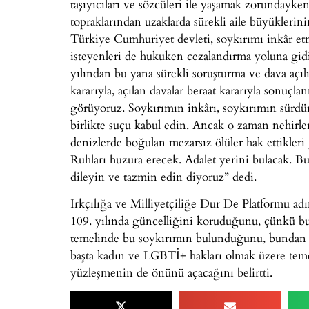
taşıyıcıları ve sözcüleri ile yaşamak zorundayke
topraklarından uzaklarda sürekli aile büyüklerini
Türkiye Cumhuriyet devleti, soykırımı inkâr et
isteyenleri de hukuken cezalandırma yoluna gidiy
yılından bu yana sürekli soruşturma ve dava açıl
kararıyla, açılan davalar beraat kararıyla sonuçl
görüyoruz. Soykırımın inkârı, soykırımın sürdür
birlikte suçu kabul edin. Ancak o zaman nehirler
denizlerde boğulan mezarsız ölüler hak ettikler
Ruhları huzura erecek. Adalet yerini bulacak. B
dileyin ve tazmin edin diyoruz” dedi.
Irkçılığa ve Milliyetçiliğe Dur De Platformu ad
109. yılında güncelliğini koruduğunu, çünkü bu
temelinde bu soykırımın bulunduğunu, bundan ö
başta kadın ve LGBTİ+ hakları olmak üzere tem
yüzleşmenin de önünü açacağını belirtti.