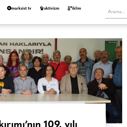
marksist tv
aktivizm
i̇klim
rımı’nın 109. yılı