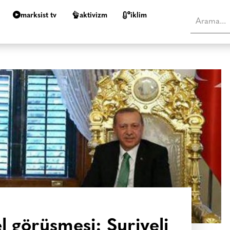
marksist tv
aktivizm
i̇klim
 görüşmesi: Suriyeli