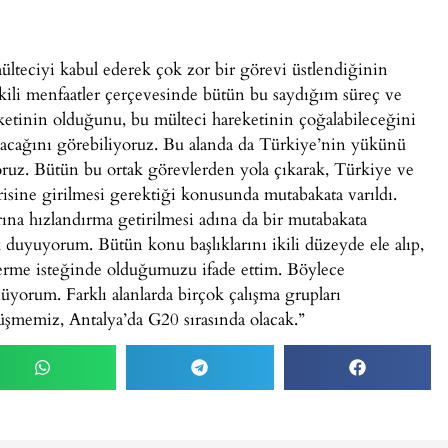
lteciyi kabul ederek çok zor bir görevi üstlendiğinin
kili menfaatler çerçevesinde bütün bu saydığım süreç ve
reketinin olduğunu, bu mülteci hareketinin çoğalabileceğini
acağını görebiliyoruz. Bu alanda da Türkiye’nin yükünü
oruz. Bütün bu ortak görevlerden yola çıkarak, Türkiye ve
erisine girilmesi gerektiği konusunda mutabakata varıldı.
ına hızlandırma getirilmesi adına da bir mutabakata
 duyuyorum. Bütün konu başlıklarını ikili düzeyde ele alıp,
verme isteğinde olduğumuzu ifade ettim. Böylece
üyorum. Farklı alanlarda birçok çalışma grupları
rüşmemiz, Antalya’da G20 sırasında olacak.”