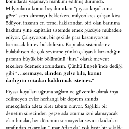
konutlarda yaşamaya mahkûm edilmiş durumda.
Milyonlarca konut boş dururken “piyasa koşullarına
göre” satın alınmayı beklerken, milyonlarca çalışan kira
ödüyor, insanın en temel haklarından biri olan barınma
hakkını yine kapitalist sistemde emek gücüyle mübadele
ediyor. Çalışıyorsan, bir şekilde para kazanıyorsan
barınacak bir ev bulabilirsin. Kapitalist sistemde ev
bulabilirsen de çok sevinme çünkü çalışarak kazandığın
paranın büyük bir bölümünü “kira” olarak mevcut
tekellere ödemek zorundasın. Çünkü Engels’inde dediği
gibi “…
sermaye, elinden gelse bile, konut
darlığını ortadan kaldırmak istemez.
“
Piyasa koşulları uğruna sağlam ve güvenilir olarak inşa
edilmeyen evler herhangi bir deprem anında
emekçilerin adeta birer tabutu oluyor. Sağlıklı bir
denetim sürecinden geçse asla oturma izni alamayacak
olan binalar, her dönemin sermayedar sevici iktidarları
tarafından çıkartılan “İmar Aflarıyla” çok basit bir şekilde