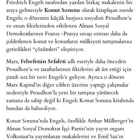
Friedrich Engels tarafından yazılan birkaç makalenin bir
araya gelmesiyle
Konut Sorunu
olarak kitaplaşan eserde
Engels; o dönemin küçük burjuva sosyalisti Proudhon’u
ve onun fikirlerinden etkilenen Alman Sosyal
Demokratlarının Fransa -Prusya savaşı sonrası daha da
şiddetlenen konut ve konutların mülkiyeti tartışmalarına
getirdikleri “çözümleri” eleştiriyor.
Marx,
Felsefenin Sefaleti
adlı eseriyle daha önceden
Proudhon’u ve taraftarlarının fikirlerini alt üst ettiği için
şimdi sıra bir nevi Engels’e geliyor. Ayrıca o dönem
Marx Kapital’in diğer ciltleri üzerine yaptığı çalışmalar
nedeniyle Proudhon’la yeni bir tartışma yürütecek
zamana da sahip değil ki Engels Konut Sorunu kitabında
bundan da bahsediyor.
Konut Sorunu’nda Engels, özellikle Arthur Mülberger’in
Alman Sosyal Demokrat İşçi Partisi’nin yayın organı
Volksstaat’ta yayımlanan makalelerini ve Emil Sax’ın