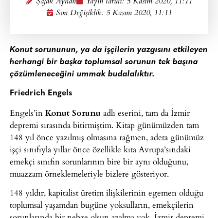
Şafak Ayhan
Yayın tarihi:
5 Kasım 2020, 11:11
Son Değişiklik: 5 Kasım 2020, 11:11
Konut sorununun, ya da işçilerin yazgısını etkileyen
herhangi bir başka toplumsal sorunun tek başına
çözümleneceğini ummak budalalıktır.
Friedrich Engels
Engels’in
Konut Sorunu
adlı eserini, tam da İzmir
depremi sırasında bitirmiştim. Kitap günümüzden tam
148 yıl önce yazılmış olmasına rağmen, adeta günümüz
işçi sınıfıyla yıllar önce özellikle kıta Avrupa’sındaki
emekçi sınıfın sorunlarının bire bir aynı olduğunu,
muazzam örneklemeleriyle bizlere gösteriyor.
148 yıldır, kapitalist üretim ilişkilerinin egemen olduğu
toplumsal yaşamdan bugüne yoksulların, emekçilerin
sorunlarında bir nebze olsun azalma yok. İzmir depremi