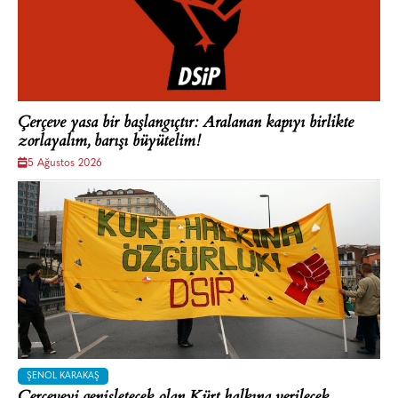
Çerçeve yasa bir başlangıçtır: Aralanan kapıyı birlikte
zorlayalım, barışı büyütelim!
5 Ağustos 2026
ŞENOL KARAKAŞ
Çerçeveyi genişletecek olan Kürt halkına verilecek