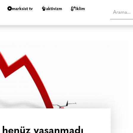
marksist tv
aktivizm
i̇klim
 henüz yaşanmadı