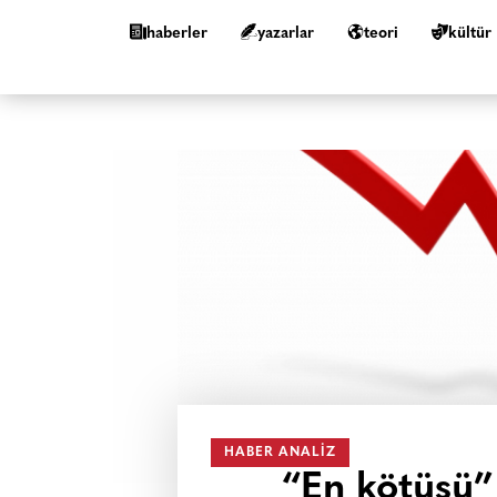
haberler
yazarlar
teori
kültür
HABER ANALIZ
“En kötüsü”