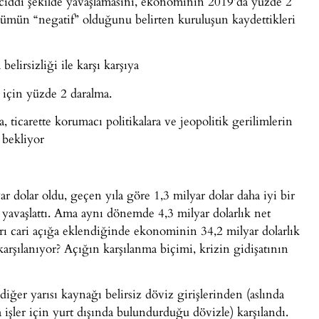
ciddi şekilde yavaşlamasını, ekonominin 2019’da yüzde 2
ümün “negatif” olduğunu belirten kuruluşun kaydettikleri
elirsizliği ile karşı karşıya
için yüzde 2 daralma.
, ticarette korumacı politikalara ve jeopolitik gerilimlerin
 bekliyor
r dolar oldu, geçen yıla göre 1,3 milyar dolar daha iyi bir
 yavaşlattı. Ama aynı dönemde 4,3 milyar dolarlık net
rı cari açığa eklendiğinde ekonominin 34,2 milyar dolarlık
karşılanıyor? Açığın karşılanma biçimi, krizin gidişatının
iğer yarısı kaynağı belirsiz döviz girişlerinden (aslında
 işler için yurt dışında bulundurduğu dövizle) karşılandı.