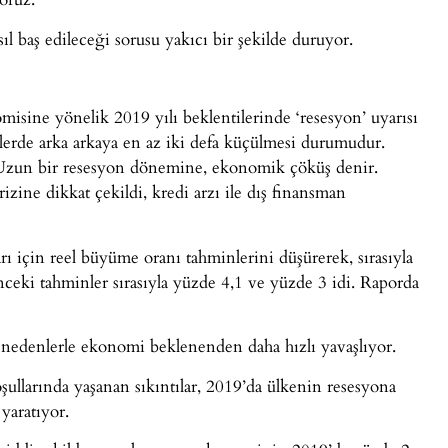
ıl baş edileceği sorusu yakıcı bir şekilde duruyor.
isine yönelik 2019 yılı beklentilerinde ‘resesyon’ uyarısı
erde arka arkaya en az iki defa küçülmesi durumudur.
 Uzun bir resesyon dönemine, ekonomik çöküş denir.
zine dikkat çekildi, kredi arzı ile dış finansman
ı için reel büyüme oranı tahminlerini düşürerek, sırasıyla
nceki tahminler sırasıyla yüzde 4,1 ve yüzde 3 idi. Raporda
 nedenlerle ekonomi beklenenden daha hızlı yavaşlıyor.
ullarında yaşanan sıkıntılar, 2019’da ülkenin resesyona
yaratıyor.