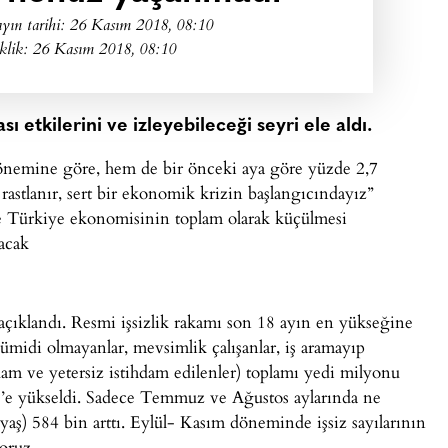
yın tarihi:
26 Kasım 2018, 08:10
klik: 26 Kasım 2018, 08:10
ı etkilerini ve izleyebileceği seyri ele aldı.
dönemine göre, hem de bir önceki aya göre yüzde 2,7
 rastlanır, sert bir ekonomik krizin başlangıcındayız”
de Türkiye ekonomisinin toplam olarak küçülmesi
nacak
 açıklandı. Resmi işsizlik rakamı son 18 ayın en yükseğine
 ümidi olmayanlar, mevsimlik çalışanlar, iş aramayıp
hdam ve yetersiz istihdam edilenler) toplamı yedi milyonu
9,3’e yükseldi. Sadece Temmuz ve Ağustos aylarında ne
yaş) 584 bin arttı. Eylül- Kasım döneminde işsiz sayılarının
oruz.