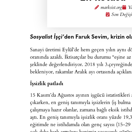
marksist.org
Ya
Son Değişi
Sosyalist İşçi’
den Faruk Sevim, krizin olas
Sanayi üretimi Eylül’de hem geçen yılın aynı 
oranında azaldı. İktisatçılar bu durumu “eşine az
şeklinde değerlendiriyor. 2018 yılı 3.çeyreğin
bekleniyor, rakamlar Aralık ayı ortasında açıkla
İşsizlik patladı
15 Kasım’da Ağustos ayının işgücü istatistikleri
çıkarken, en geniş tanımıyla işsizlerin (iş bulma
çalışmaya hazır olanlar, zamana bağlı eksik isti
aştı. En geniş tanımıyla işsizlik oranı yüzde 1
eğitimde ne istihdamda olan genç sayısı (15-29 
çok daha hızlı arttığını hepimiz yaşayarak görüy