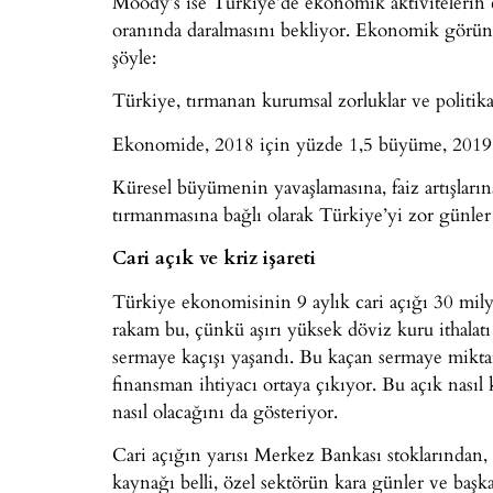
Moody’s ise Türkiye’de ekonomik aktivitelerin 
oranında daralmasını bekliyor. Ekonomik görün
şöyle:
Türkiye, tırmanan kurumsal zorluklar ve politika b
Ekonomide, 2018 için yüzde 1,5 büyüme, 2019 
Küresel büyümenin yavaşlamasına, faiz artışlarına
tırmanmasına bağlı olarak Türkiye’yi zor günler
Cari açık ve kriz işareti
Türkiye ekonomisinin 9 aylık cari açığı 30 milya
rakam bu, çünkü aşırı yüksek döviz kuru ithalatı
sermaye kaçışı yaşandı. Bu kaçan sermaye mikta
finansman ihtiyacı ortaya çıkıyor. Bu açık nasıl 
nasıl olacağını da gösteriyor.
Cari açığın yarısı Merkez Bankası stoklarından, d
kaynağı belli, özel sektörün kara günler ve başka