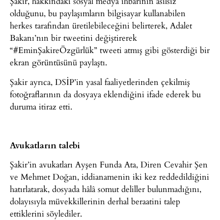
Şakir, hakkındaki sosyal medya ihbarının asılsız
olduğunu, bu paylaşımların bilgisayar kullanabilen
herkes tarafından üretilebileceğini belirterek, Adalet
Bakanı’nın bir tweetini değiştirerek
“#EminŞakireÖzgürlük” tweeti atmış gibi gösterdiği bir
ekran görüntüsünü paylaştı.
Şakir ayrıca, DSİP’in yasal faaliyetlerinden çekilmiş
fotoğraflarının da dosyaya eklendiğini ifade ederek bu
duruma itiraz etti.
Avukatların talebi
Şakir’in avukatları Ayşen Funda Ata, Diren Cevahir Şen
ve Mehmet Doğan, iddianamenin iki kez reddedildiğini
hatırlatarak, dosyada hâlâ somut deliller bulunmadığını,
dolayısıyla müvekkillerinin derhal beraatini talep
ettiklerini söylediler.