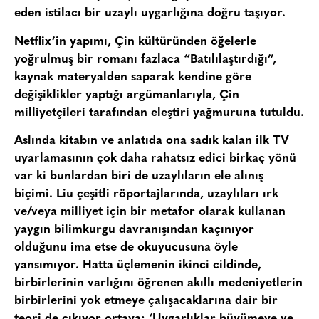
eden istilacı bir uzaylı uygarlığına doğru taşıyor.
Netflix’in yapımı, Çin kültüründen öğelerle
yoğrulmuş bir romanı fazlaca “Batılılaştırdığı”,
kaynak materyalden saparak kendine göre
değişiklikler yaptığı argümanlarıyla, Çin
milliyetçileri tarafından eleştiri yağmuruna tutuldu.
Aslında kitabın ve anlatıda ona sadık kalan ilk TV
uyarlamasının çok daha rahatsız edici birkaç yönü
var ki bunlardan biri de uzaylıların ele alınış
biçimi. Liu çeşitli röportajlarında, uzaylıları ırk
ve/veya milliyet için bir metafor olarak kullanan
yaygın bilimkurgu davranışından kaçınıyor
olduğunu ima etse de okuyucusuna öyle
yansımıyor. Hatta üçlemenin ikinci cildinde,
birbirlerinin varlığını öğrenen akıllı medeniyetlerin
birbirlerini yok etmeye çalışacaklarına dair bir
teori de çıkıyor ortaya: ‘Uygarlıklar büyümeye ve