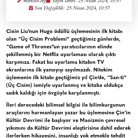
marksist.org
Yayın tarihi:
25 Nisan 2024, 10:57
Son Değişiklik: 25 Nisan 2024, 10:57
Cixin Liu’nun Hugo ödüllü üçlemesinin ilk kitabı
olan “Üç Cisim Problemi” geçtiğimiz günlerde,
“Game of Thrones”un yaratıcılarının elinde
şekillenmiş bir Netflix uyarlaması olarak çıktı
karşımıza. Fakat bu uyarlama kitabın TV
ekranlarına ilk yansıyışı sayılmazdı. Nitekim
üçlemenin ilk kitabı geçtiğimiz yıl Çin’de, “San-ti”
(Üç Cisim) ismiyle uyarlanmış ve kitaba oldukça
sadık kaldığı için övgüyle karşılanmıştı.
İleri derecedeki bilimsel bilgisi ile bilimkurgunun
araçlarını harmanlayan yazar bu üçlemesine Çin’in
Kültür Devrimi ile başlıyor ve Maoizmin çevresel
yıkımını da Kültür Devrimi eleştirisine dahil ederek
ilerlerken hikayesini, insanlığı yok etmekle tehdit