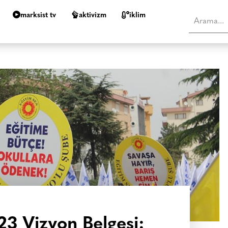
marksist tv
aktivizm
i̇klim
23 Vizyon Belgesi: