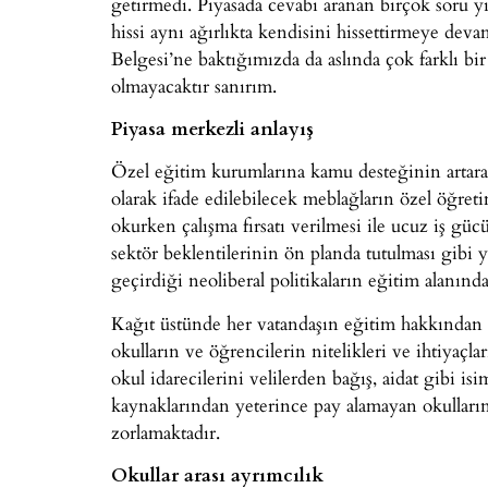
getirmedi. Piyasada cevabı aranan birçok soru y
hissi aynı ağırlıkta kendisini hissettirmeye d
Belgesi’ne baktığımızda da aslında çok farklı bi
olmayacaktır sanırım.
Piyasa merkezli anlayış
Özel eğitim kurumlarına kamu desteğinin artara
olarak ifade edilebilecek meblağların özel öğret
okurken çalışma fırsatı verilmesi ile ucuz iş gü
sektör beklentilerinin ön planda tutulması gibi 
geçirdiği neoliberal politikaların eğitim alanınd
Kağıt üstünde her vatandaşın eğitim hakkından üc
okulların ve öğrencilerin nitelikleri ve ihtiyaçl
okul idarecilerini velilerden bağış, aidat gibi is
kaynaklarından yeterince pay alamayan okulların 
zorlamaktadır.
Okullar arası ayrımcılık