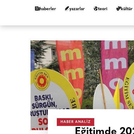
haberler
yazarlar
teori
kültür
HABER ANALIZ
Eğitimde 20