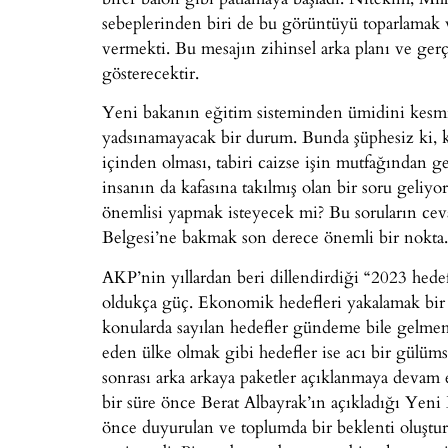
sebeplerinden biri de bu görüntüyü toparlamak v
vermekti. Bu mesajın zihinsel arka planı ve gerç
gösterecektir.
Yeni bakanın eğitim sisteminden ümidini kesmiş 
yadsınamayacak bir durum. Bunda şüphesiz ki, k
içinden olması, tabiri caizse işin mutfağından 
insanın da kafasına takılmış olan bir soru geliyo
önemlisi yapmak isteyecek mi? Bu soruların ce
Belgesi’ne bakmak son derece önemli bir nokta.
AKP’nin yıllardan beri dillendirdiği “2023 hede
oldukça güç. Ekonomik hedefleri yakalamak bir ya
konularda sayılan hedefler gündeme bile gelmeme
eden ülke olmak gibi hedefler ise acı bir gülüm
sonrası arka arkaya paketler açıklanmaya devam 
bir süre önce Berat Albayrak’ın açıkladığı Ye
önce duyurulan ve toplumda bir beklenti oluştur