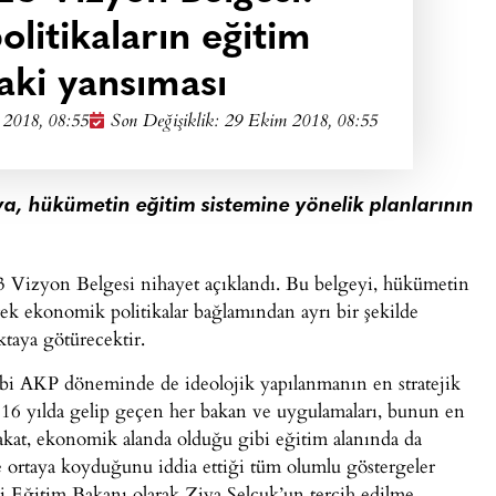
olitikaların eğitim
aki yansıması
2018, 08:55
Son Değişiklik: 29 Ekim 2018, 08:55
, hükümetin eğitim sistemine yönelik planlarının
3 Vizyon Belgesi nihayet açıklandı. Bu belgeyi, hükümetin
erek ekonomik politikalar bağlamından ayrı bir şekilde
ktaya götürecektir.
ibi AKP döneminde de ideolojik yapılanmanın en stratejik
16 yılda gelip geçen her bakan ve uygulamaları, bunun en
kat, ekonomik alanda olduğu gibi eğitim alanında da
e ortaya koyduğunu iddia ettiği tüm olumlu göstergeler
li Eğitim Bakanı olarak Ziya Selçuk’un tercih edilme