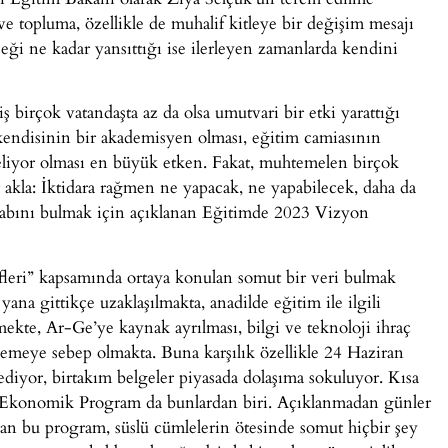
e topluma, özellikle de muhalif kitleye bir değişim mesajı
eği ne kadar yansıttığı ise ilerleyen zamanlarda kendini
birçok vatandaşta az da olsa umutvari bir etki yarattığı
endisinin bir akademisyen olması, eğitim camiasının
geliyor olması en büyük etken. Fakat, muhtemelen birçok
r akla: İktidara rağmen ne yapacak, ne yapabilecek, daha da
vabını bulmak için açıklanan Eğitimde 2023 Vizyon
fleri” kapsamında ortaya konulan somut bir veri bulmak
na gittikçe uzaklaşılmakta, anadilde eğitim ile ilgili
kte, Ar-Ge’ye kaynak ayrılması, bilgi ve teknoloji ihraç
semeye sebep olmakta. Buna karşılık özellikle 24 Haziran
ediyor, birtakım belgeler piyasada dolaşıma sokuluyor. Kısa
ni Ekonomik Program da bunlardan biri. Açıklanmadan günler
an bu program, süslü cümlelerin ötesinde somut hiçbir şey