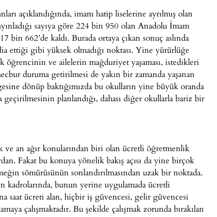
anları açıklandığında, imam hatip liselerine ayrılmış olan
yayınladığı sayıya göre 224 bin 950 olan Anadolu İmam
117 bin 662’de kaldı. Burada ortaya çıkan sonuç aslında
dia ettiği gibi yüksek olmadığı noktası. Yine yürürlüğe
k öğrencinin ve ailelerin mağduriyet yaşaması, istedikleri
mecbur duruma getirilmesi de yakın bir zamanda yaşanan
gesine dönüp baktığımızda bu okulların yine büyük oranda
 geçirilmesinin planlandığı, dahası diğer okullarla bariz bir
e an ağır konularından biri olan ücretli öğretmenlik
dan. Fakat bu konuya yönelik bakış açısı da yine birçok
meğin sömürüsünün sonlandırılmasından uzak bir noktada.
en kadrolarında, bunun yerine uygulamada ücretli
a saat ücreti alan, hiçbir iş güvencesi, gelir güvencesi
amaya çalışmaktadır. Bu şekilde çalışmak zorunda bırakılan