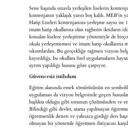
Sene başında sınavla yerleşilen liselerin kontenj
kontenjanın yaklaşık yarısı boş kaldı. MEB’in 
Hatip Liseleri kontenjanına yerleşme sayısı ise 
imam hatip okullarına olan rağbetin iktidarın id
konulan liselere yerleştirme yöntemiyle de birço
okula yerleşememesi ve imam hatip okullarına 
sıkıntılardan. Bu gerçekliğe rağmen vizyon bel
kayırıldığı, bu okullara özel uygulamaların hayata
ayrım yapıldığı hususu göze çarpıyor.
Güvencesiz istihdam
Eğitim alanında emek sömürüsünün en sembolik v
uygulaması da vizyon belgesinde geçen hususlar
başlıkta olduğu gibi sorunun çözümünden ve e
Bilindiği gibi devlet, atama yapılmayan öğretm
öğretmenlik denen ve yalnızca girdiği ders başın
olmayan bir yöntemle öğretmen ihtiyacını karşıl