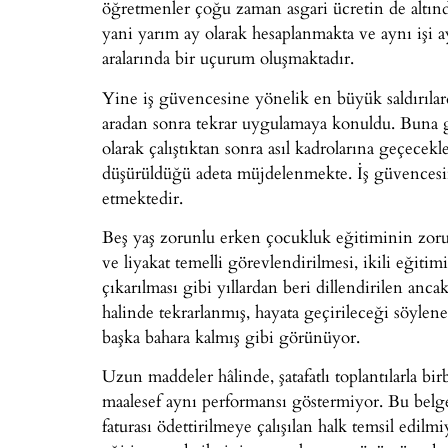
öğretmenler çoğu zaman asgari ücretin de altınd
yani yarım ay olarak hesaplanmakta ve aynı işi a
aralarında bir uçurum oluşmaktadır.
Yine iş güvencesine yönelik en büyük saldırılar
aradan sonra tekrar uygulamaya konuldu. Buna g
olarak çalıştıktan sonra asıl kadrolarına geçecek
düşürüldüğü adeta müjdelenmekte. İş güvencesi
etmektedir.
Beş yaş zorunlu erken çocukluk eğitiminin zorun
ve liyakat temelli görevlendirilmesi, ikili eği
çıkarılması gibi yıllardan beri dillendirilen anca
halinde tekrarlanmış, hayata geçirileceği söylene
başka bahara kalmış gibi görünüyor.
Uzun maddeler hâlinde, şatafatlı toplantılarla bi
maalesef aynı performansı göstermiyor. Bu belge
faturası ödettirilmeye çalışılan halk temsil edil