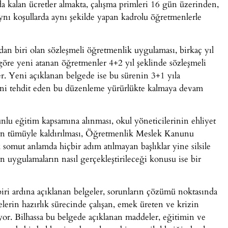
a kalan ücretler almakta, çalışma primleri 16 gün üzerinden,
ynı koşullarda aynı şekilde yapan kadrolu öğretmenlerle
dan biri olan sözleşmeli öğretmenlik uygulaması, birkaç yıl
öre yeni atanan öğretmenler 4+2 yıl şeklinde sözleşmeli
ler. Yeni açıklanan belgede ise bu sürenin 3+1 yıla
ni tehdit eden bu düzenleme yürürlükte kalmaya devam
lu eğitim kapsamına alınması, okul yöneticilerinin ehliyet
timin tümüyle kaldırılması, Öğretmenlik Meslek Kanunu
k somut anlamda hiçbir adım atılmayan başlıklar yine silsile
n uygulamaların nasıl gerçekleştirileceği konusu ise bir
rbiri ardına açıklanan belgeler, sorunların çözümü noktasında
lerin hazırlık sürecinde çalışan, emek üreten ve krizin
miyor. Bilhassa bu belgede açıklanan maddeler, eğitimin ve