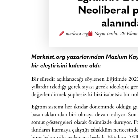
Neoliberal p
alanınd
marksist.org
Yayın tarihi:
29 Ekim 
Marksist.org yazarlarından Mazlum Kaya
bir eleştirisini kaleme aldı:
Bir süredir açıklanacağı söylenen Eğitimde 202
yıllardır izlediği gerek siyasi gerek ideolojik g
değerlendirmek şüphesiz ki bizi isabetsiz bir no
Eğitim sistemi her iktidar döneminde olduğu g
basamaklarından biri olmaya devam ediyor. Son 
somut göstergeleri olarak önümüzde duruyor. Fa
iktidarın kurmaya çalıştığı tahakküm neticesind
birer balon gibi patlamaya başladı. Nitekim, Mil