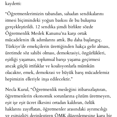
kaydetti:
“Öğretmenlerimizin tabandan, sahadan sendikalarını
itmesi biçimindeki yoğun baskısı ile bu buluşma
gerçekleştirildi. 12 sendika şimdi birlikte sözde
Öğretmenlik Meslek Kanunu’na karşı ortak
mücadelenin ilk adımlarını attık. Bu daha başlangıç.
Türkiye’de emekçilerin ürettiğinden hakça gelir alması,
üretimde söz sahibi olması, demokrasiyi, özgürlükleri,
eşitliği yaşaması, toplumsal barışı yaşama geçirmesi
ancak güçlü ittifaklar ve koalisyonlarla mümkün
olacaktır, emek, demokrasi ve büyük barış mücadelemiz
hepimizin elleriyle inşa edilecektir.”
Necla Kurul, “Öğretmenlik mesleğini itibarsızlaştıran,
öğretmenlerin ekonomik sorunlarına çözüm üretmeyen,
eşit işe eşit ücret ilkesini ortadan kaldıran, özlük
haklarını zayıflatan, öğretmenler arasındaki ayrımcılığı
ve eşitsizliği derinleştiren ÖMK düzenlemesine karşı bir