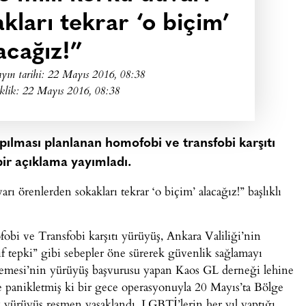
kları tekrar ‘o biçim’
acağız!”
yın tarihi:
22 Mayıs 2016, 08:38
klik: 22 Mayıs 2016, 08:38
ılması planlanan homofobi ve transfobi karşıtı
bir açıklama yayımladı.
rı örenlerden sokakları tekrar ‘o biçim’ alacağız!” başlıklı
bi ve Transfobi karşıtı yürüyüş, Ankara Valiliği’nin
tif tepki” gibi sebepler öne sürerek güvenlik sağlamayı
kemesi’nin yürüyüş başvurusu yapan Kaos GL derneği lehine
e panikletmiş ki bir gece operasyonuyla 20 Mayıs’ta Bölge
k yürüyüş resmen yasaklandı. LGBTİ’lerin her yıl yaptığı