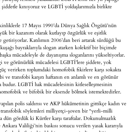
u şiddetle kınıyoruz ve LGBTİ yoldaşlarımızla birlikte
etkinliklerle 17 Mayıs 1990’da Dünya Sağlık Örgütü’nün
büyük bir kazanım olarak kutlayıp özgürlük ve eşitlik
le getiriyorlar. Katılımın 2006’dan beri artarak sürdüğü bu
şağı bayraklarıyla slogan atarken kolektif bir biçimde
başka mücadeleyle de dayanışma sloganlarını yükseltiyorlar.
ği ve görünürlük mücadelesi LGBTİ’lere şiddete, yok
güç verirken toplumdaki homofobik fikirlere karşı sokakta
 ve transfobi karşıtı haftanın en anlamlı ve en görünür
a budur. LGBTİ hak mücadelesinin kitleselleşmesinin
, homofobik ve bifobik bir eksende bölmek istemektedirler.
pılan polis saldırısı ve AKP hükümetinin gittikçe kadın ve
nsfobik söylemleri milliyetçi-şoven bir “yerli-milli
a dün gördük ki Kürtler karşı taraftalar. Dokunulmazlık
nkara Valiliği’nin baskısı sonucu verilen yasak kararıyla