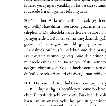
kitlesel yürüyüşleri yasaklayan bu baskıcı tutum
mücadele kararlılığımızı tekrarlıyoruz.
2006’dan beri Ankara’lı LGBTİ’ler çok çeşitli 
eşcinselliği hastalıklar listesinden çıkarmasını 
taleplerini 130 ülkedeki kardeşleriyle beraber di
yürüyüşlerde LGBTİ’ler şehrin meydanında gökku
görünür olmanın gururunu dile getirip bir sürü 
İlmek ilmek örülmüş bu kolektif mücadele prati
sayılmaya ve ayrımcılığa karşı mücadelelerinde 
mücadele etmek anlamına geliyor. Yani homofobi
ayağını oluşturuyor. Yok edilmek istenen tam d
önünü keserek ezilenleri cinsiyetçi, transfobik
2015 Haziran’ında İstanbul Onur Yürüşüyü’ne ya
LGBTİ düşmanlığını körükleyen homofobik ve tra
ekseni” etrafında şekillenmekte. Bu eksende dah
kararının utanmazca oylandığı günün gecesinde A