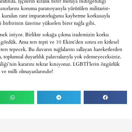
afında. İşçilerin kiralık birer metaya indirgendiği
ınırlarını koruma paranoyasıyla yürütülen militarist-
rla kurulan rant imparatorluğunu kaybetme korkusuyla
 birbirinin üzerine yükselen birer tuğla gibi.
mek istiyor. Birlikte sokağa çıkma irademizin korku
 gördük. Ama ters tepti ve 10 Ekim’den sonra en kitlesel
ters tepecek. Bu duvarın tuğlalarını sallayan hareketlerden
, toplumsal duyarlılık palavralarıyla yok edemeyeceksiniz.
liliği’nin kararını tekrar kınıyoruz. LGBTİ’lerin özgürlük
i ve milli olmayanlarındır!