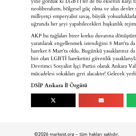
yine gördük ki LGBTİ’ler de bu eksenin karşı tar
neoliberalizm, bölgesel güç olma ve ulus devlet s
milliyetçi emperyalist savaş, büyük yolsuzlukla
uğrunda her şeyi yapabilecekleri başkanlık rejimi
AKP bu tuğlaları birer korku duvarına dönüştür
yaratılarak engellenmek istendiğini 8 Mart’ta da
hareket 8 Mart’ta oldu. Bugünkü yasaklarınız da 
biri olan LGBTİ hareketini güvenlik yasaklarıyla
Devrimci Sosyalist İşçi Partisi olarak Ankara Va
mücadelesi sokakları geri alacaktır! Gelecek yerl
DSİP Ankara İl Örgütü
©2026 marksist.org – tüm hakları saklıdır.