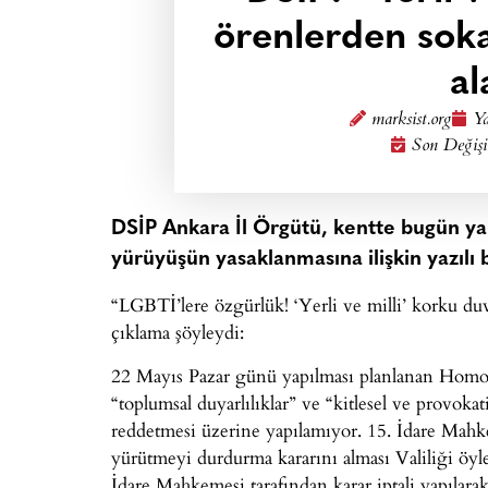
örenlerden soka
al
marksist.org
Ya
Son Değişi
DSİP Ankara İl Örgütü, kentte bugün yap
yürüyüşün yasaklanmasına ilişkin yazılı 
“LGBTİ’lere özgürlük! ‘Yerli ve milli’ korku duva
çıklama şöyleydi:
22 Mayıs Pazar günü yapılması planlanan Homofo
“toplumsal duyarlılıklar” ve “kitlesel ve provoka
reddetmesi üzerine yapılamıyor. 15. İdare Mah
yürütmeyi durdurma kararını alması Valiliği öyl
İdare Mahkemesi tarafından karar iptali yapılara