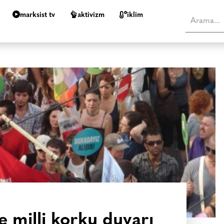
marksist tv
aktivizm
i̇klim
e milli korku duvarı