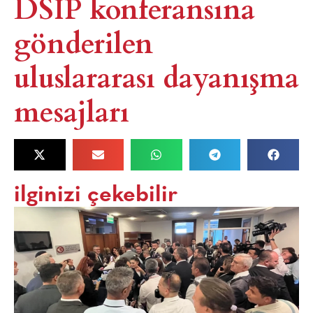
DSİP konferansına
gönderilen
uluslararası dayanışma
mesajları
ilginizi çekebilir