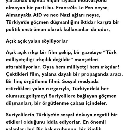
yaratmak dışında hiçbir siyasal motivasyonu
olmayan bir parti bu. Fransa’da Le Pen neyse,
Almanya’da AfD ve neo Nazi ağları neyse,
Türkiye’de göçmen düşmanlığını iktidar karşıtı bir
politik enstrüman olarak kullananlar da odur.
Açık açık yalan söylüyorlar
Açık açık ırkçı bir film çekip, bir gazeteye “Türk
milliyetçiliği ırkçılık değildir” manşetleri
attırabiliyorlar. Oysa hem milliyetçi hem ırkçılar!
Çektikleri film, yalana dayalı bir propaganda aracı.
Bir linç örgütleme filmi. Sosyal medyada
estirdikleri yalan rüzgarıyla, Türkiye’deki her
olumsuz gelişmeyi Suriyelilere bağlayan göçmen
düşmanları, bir örgütlenme çabası içindeler.
Suriyelilerin Türkiye’de sosyal dokuya negatif bir
etkileri olduğunu iddia ediyorlar. En önemli
yalanları bu! Bir hak grubunun, bir kimlik