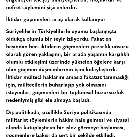
engelleyen tek şey milliyetçilerdir, ırkçılardır ve
nefret söylemini şişirenlerdir.
İktidar göçmenleri araç olarak kullanıyor
Suriyelilerin Türkiyelilerle uyumu başlangıçta
oldukça olumlu bir seyir izliyordu. Fakat en
başından beri iktidarın göçmenleri pazarlık unsuru
olarak gören yaklaşımı, bir arada yaşamın karşılıklı
olumlu etkileşimi üzerinde yükselen öğelere karşı
olan göçmen düşmanlarının işini kolaylaştırdı.
İktidar mülteci haklarını amasız fakatsız tanımadığı
için, mültecilerin buharlaşıp yok olmasını
isteyenler, göçmenleri bir toplumsal huzursuzluk
nedeniymiş gibi ele almaya başladı.
Dış politikada, özellikle Suriye politikasında
militarist söylemlerin hâkim hale gelmesi ve siyasal
alanda kutuplaştırıcı bir işlev görmeye başlaması,
göçmenlere bakışı da sert bir şekilde etkiledi.