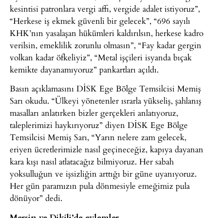
kesintisi patronlara vergi affı, vergide adalet istiyoruz”,
“Herkese iş ekmek güvenli bir gelecek”, “696 sayılı
KHK’nın yasalaşan hükümleri kaldırılsın, herkese kadro
verilsin, emeklilik zorunlu olmasın”, “Fay kadar gergin
volkan kadar öfkeliyiz”, “Metal işçileri isyanda bıçak
kemikte dayanamıyoruz” pankartları açıldı.
Basın açıklamasını DİSK Ege Bölge Temsilcisi Memiş
Sarı okudu. “Ülkeyi yönetenler ısrarla yükseliş, şahlanış
masalları anlatırken bizler gerçekleri anlatıyoruz,
taleplerimizi haykırıyoruz” diyen DİSK Ege Bölge
Temsilcisi Memiş Sarı, “Yarın nelere zam gelecek,
eriyen ücretlerimizle nasıl geçineceğiz, kapıya dayanan
kara kışı nasıl atlatacağız bilmiyoruz. Her sabah
yoksulluğun ve işsizliğin arttığı bir güne uyanıyoruz.
Her gün paramızın pula dönmesiyle emeğimiz pula
dönüyor” dedi.
Mersin ve Dikili’de eylemler