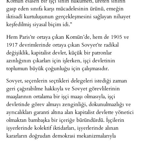
Komün esasen bir işçi sınıfı hükümeti, üreten sınıfın
gasp eden sınıfa karşı mücadelesinin ürünü, emeğin
iktisadî kurtuluşunun gerçekleşmesini sağlayan nihayet
keşfedilmiş siyasal biçim idi.”
Hem Paris’te ortaya çıkan Komün’de, hem de 1905 ve
1917 devrimlerinde ortaya çıkan Sovyet’te radikal
değişiklik, kapitalist devlet, küçük bir patronlar
azınlığının çıkarları için işlerken, işçi devletinin
toplumun büyük çoğunluğu için çalışmasıdır.
Sovyet, seçenlerin seçtikleri delegeleri istediği zaman
geri çağırabilme hakkıyla ve Sovyet görevlilerinin
maaşlarının ortalama bir işçi maaşı olmasıyla, işçi
devletinde görev almayı zenginliği, dokunulmazlığı ve
ayrıcalıkları garanti altına alan kapitalist devlette yönetici
olmaktan bambaşka bir içeriğe büründürdü. İşçilerin
işyerlerinde kolektif iktidarları, işyerlerinde alınan
kararların doğrudan demokrasi mekanizmalarıyla