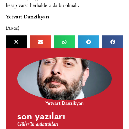
hesap varsa herhalde o da bu olmalı.
Yetvart Danzikyan
(Agos)
Yetvart Danzikyan
son yazıları
Güler’in anlattıkları