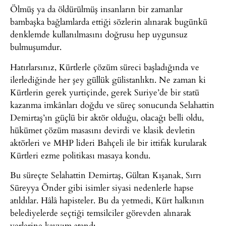
Ölmüş ya da öldürülmüş insanların bir zamanlar
bambaşka bağlamlarda ettiği sözlerin alınarak bugünkü
denklemde kullanılmasını doğrusu hep uygunsuz
bulmuşumdur.
Hatırlarsınız, Kürtlerle çözüm süreci başladığında ve
ilerlediğinde her şey güllük gülistanlıktı. Ne zaman ki
Kürtlerin gerek yurtiçinde, gerek Suriye’de bir statü
kazanma imkânları doğdu ve süreç sonucunda Selahattin
Demirtaş’ın güçlü bir aktör olduğu, olacağı belli oldu,
hükümet çözüm masasını devirdi ve klasik devletin
aktörleri ve MHP lideri Bahçeli ile bir ittifak kurularak
Kürtleri ezme politikası masaya kondu.
Bu süreçte Selahattin Demirtaş, Gültan Kışanak, Sırrı
Süreyya Önder gibi isimler siyasi nedenlerle hapse
atıldılar. Hâlâ hapisteler. Bu da yetmedi, Kürt halkının
belediyelerde seçtiği temsilciler görevden alınarak
yerlerine kayyım atandı.