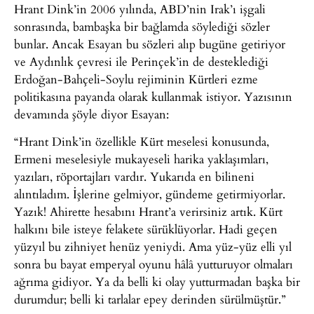
Hrant Dink’in 2006 yılında, ABD’nin Irak’ı işgali
sonrasında, bambaşka bir bağlamda söylediği sözler
bunlar. Ancak Esayan bu sözleri alıp bugüne getiriyor
ve Aydınlık çevresi ile Perinçek’in de desteklediği
Erdoğan-Bahçeli-Soylu rejiminin Kürtleri ezme
politikasına payanda olarak kullanmak istiyor. Yazısının
devamında şöyle diyor Esayan:
“Hrant Dink’in özellikle Kürt meselesi konusunda,
Ermeni meselesiyle mukayeseli harika yaklaşımları,
yazıları, röportajları vardır. Yukarıda en bilineni
alıntıladım. İşlerine gelmiyor, gündeme getirmiyorlar.
Yazık! Ahirette hesabını Hrant’a verirsiniz artık. Kürt
halkını bile isteye felakete sürüklüyorlar. Hadi geçen
yüzyıl bu zihniyet henüz yeniydi. Ama yüz-yüz elli yıl
sonra bu bayat emperyal oyunu hâlâ yutturuyor olmaları
ağrıma gidiyor. Ya da belli ki olay yutturmadan başka bir
durumdur; belli ki tarlalar epey derinden sürülmüştür.”