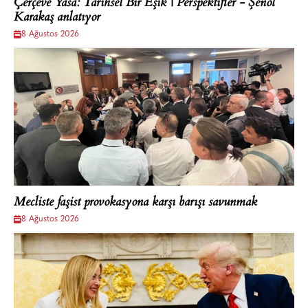
Çerçeve Yasa: Tarihsel Bir Eşik | Perspektifler - Şenol
Karakaş anlatıyor
8 Ağustos 2026
Mecliste faşist provokasyona karşı barışı savunmak
8 Ağustos 2026