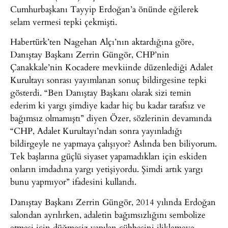
Cumhurbaşkanı Tayyip Erdoğan’a önünde eğilerek
selam vermesi tepki çekmişti.
Habertürk’ten Nagehan Alçı’nın aktardığına göre,
Danıştay Başkanı Zerrin Güngör, CHP’nin
Çanakkale’nin Kocadere mevkiinde düzenlediği Adalet
Kurultayı sonrası yayımlanan sonuç bildirgesine tepki
gösterdi. “Ben Danıştay Başkanı olarak sizi temin
ederim ki yargı şimdiye kadar hiç bu kadar tarafsız ve
bağımsız olmamıştı” diyen Özer, sözlerinin devamında
“CHP, Adalet Kurultayı’ndan sonra yayınladığı
bildirgeyle ne yapmaya çalışıyor? Aslında ben biliyorum.
Tek başlarına güçlü siyaset yapamadıkları için eskiden
onların imdadına yargı yetişiyordu. Şimdi artık yargı
bunu yapmıyor” ifadesini kullandı.
Danıştay Başkanı Zerrin Güngör, 2014 yılında Erdoğan
salondan ayrılırken, adaletin bağımsızlığını sembolize
etmesi için düğmesiz yapılan cübbesini iliklemeye